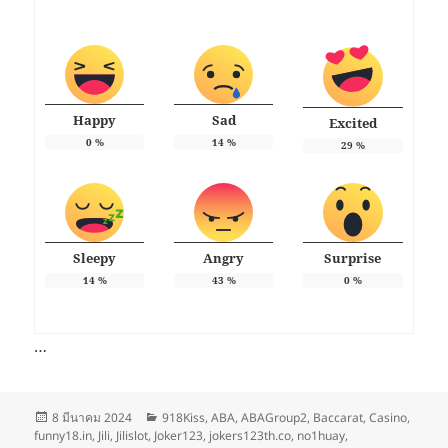
Happy
Sad
Excited
0
%
14
%
29
%
Sleepy
Angry
Surprise
14
%
43
%
0
%
…
เขียน
หมวด
8 มีนาคม 2024
918Kiss
,
ABA
,
ABAGroup2
,
Baccarat
,
Casino
,
เมื่อ
หมู่
funny18.in
,
Jili
,
Jilislot
,
Joker123
,
jokers123th.co
,
no1huay
,