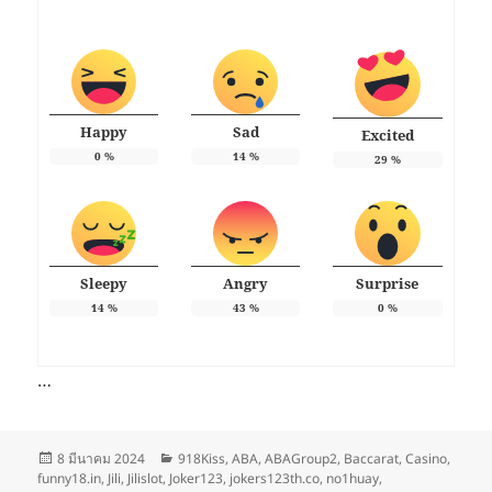
Happy
Sad
Excited
0
%
14
%
29
%
Sleepy
Angry
Surprise
14
%
43
%
0
%
…
เขียน
หมวด
8 มีนาคม 2024
918Kiss
,
ABA
,
ABAGroup2
,
Baccarat
,
Casino
,
เมื่อ
หมู่
funny18.in
,
Jili
,
Jilislot
,
Joker123
,
jokers123th.co
,
no1huay
,