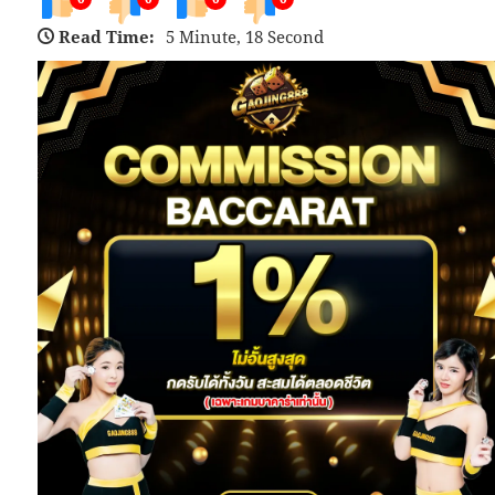
Read Time:
5 Minute, 18 Second