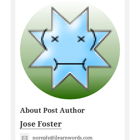
About Post Author
Jose Foster
noreply@ilearnwords.com