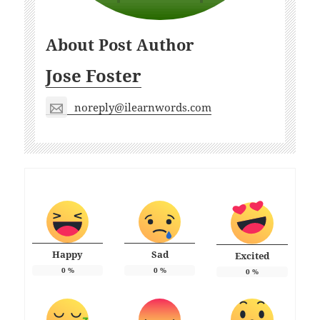
About Post Author
Jose Foster
noreply@ilearnwords.com
Happy
Sad
Excited
0
%
0
%
0
%