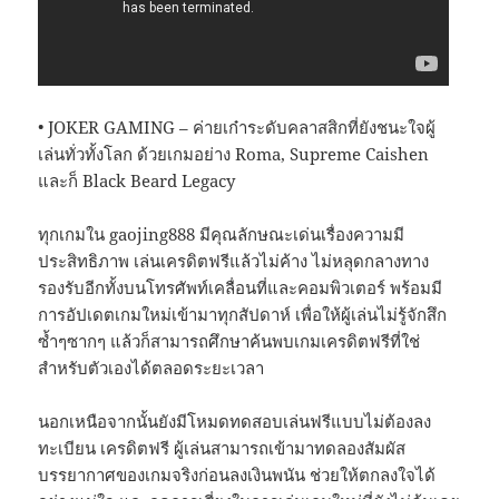
• JOKER GAMING – ค่ายเก๋าระดับคลาสสิกที่ยังชนะใจผู้
เล่นทั่วทั้งโลก ด้วยเกมอย่าง Roma, Supreme Caishen
และก็ Black Beard Legacy
ทุกเกมใน gaojing888 มีคุณลักษณะเด่นเรื่องความมี
ประสิทธิภาพ เล่นเครดิตฟรีแล้วไม่ค้าง ไม่หลุดกลางทาง
รองรับอีกทั้งบนโทรศัพท์เคลื่อนที่และคอมพิวเตอร์ พร้อมมี
การอัปเดตเกมใหม่เข้ามาทุกสัปดาห์ เพื่อให้ผู้เล่นไม่รู้จักสึก
ซ้ำๆซากๆ แล้วก็สามารถศึกษาค้นพบเกมเครดิตฟรีที่ใช่
สำหรับตัวเองได้ตลอดระยะเวลา
นอกเหนือจากนั้นยังมีโหมดทดสอบเล่นฟรีแบบไม่ต้องลง
ทะเบียน เครดิตฟรี ผู้เล่นสามารถเข้ามาทดลองสัมผัส
บรรยากาศของเกมจริงก่อนลงเงินพนัน ช่วยให้ตกลงใจได้