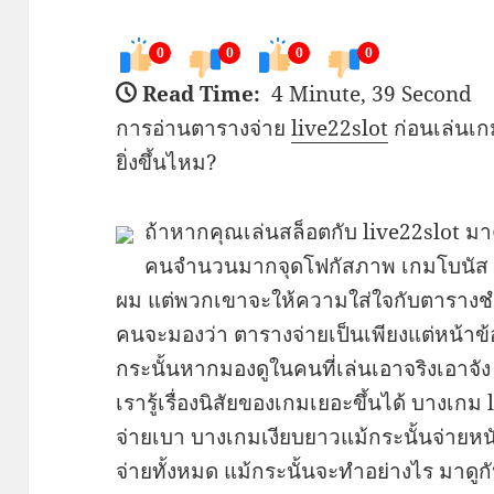
0
0
0
0
Read Time:
4 Minute, 39 Second
การอ่านตารางจ่าย
live22slot
ก่อนเล่นเก
ยิ่งขึ้นไหม?
ถ้าหากคุณเล่นสล็อตกับ live22slot มา
คนจำนวนมากจุดโฟกัสภาพ เกมโบนัส 
ผม แต่พวกเขาจะให้ความใส่ใจกับตารางชำระ
คนจะมองว่า ตารางจ่ายเป็นเพียงแต่หน้าข้อ
กระนั้นหากมองดูในคนที่เล่นเอาจริงเอาจัง น
เรารู้เรื่องนิสัยของเกมเยอะขึ้นได้ บางเก
จ่ายเบา บางเกมเงียบยาวแม้กระนั้นจ่ายหนัก 
จ่ายทั้งหมด แม้กระนั้นจะทำอย่างไร มาดูก