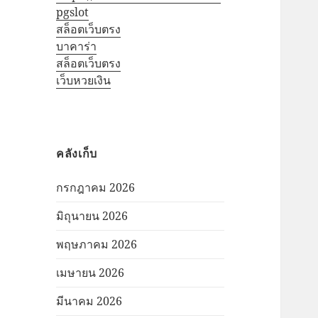
pgslot
สล็อตเว็บตรง
บาคาร่า
สล็อตเว็บตรง
เว็บหวยเงิน
คลังเก็บ
กรกฎาคม 2026
มิถุนายน 2026
พฤษภาคม 2026
เมษายน 2026
มีนาคม 2026