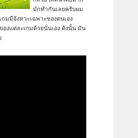
มักทำกันเลยครับผม
างเกมมีจังหวะเฉพาะของตนเอง
ของแต่ละเกมด้วยนั่นเอง ดังนั้น มัน
บ