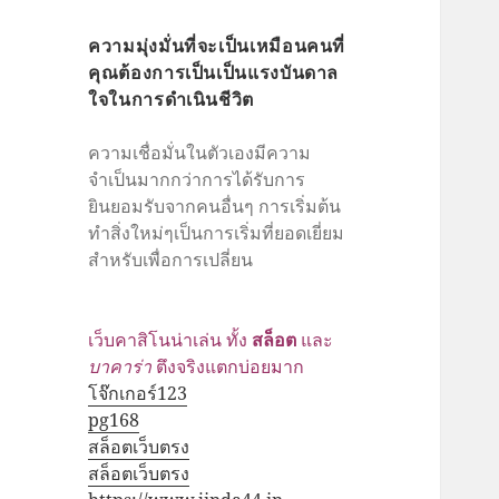
ความมุ่งมั่นที่จะเป็นเหมือนคนที่
คุณต้องการเป็นเป็นแรงบันดาล
ใจในการดำเนินชีวิต
ความเชื่อมั่นในตัวเองมีความ
จำเป็นมากกว่าการได้รับการ
ยินยอมรับจากคนอื่นๆ การเริ่มต้น
ทำสิ่งใหม่ๆเป็นการเริ่มที่ยอดเยี่ยม
สำหรับเพื่อการเปลี่ยน
เว็บคาสิโนน่าเล่น ทั้ง
สล็อต
และ
บาคาร่า
ตึงจริงแตกบ่อยมาก
โจ๊กเกอร์123
pg168
สล็อตเว็บตรง
สล็อตเว็บตรง