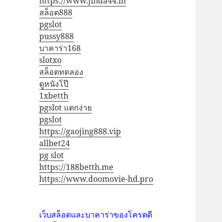
https://www.jinda44.in
สล็อต888
pgslot
pussy888
บาคาร่า168
slotxo
สล็อตทดลอง
ดูหนังโป๊
1xbetth
pgslot แตกง่าย
pgslot
https://gaojing888.vip
allbet24
pg slot
https://188betth.me
https://www.doomovie-hd.pro
เว็บสล็อตและบาคาร่าของโครตดี