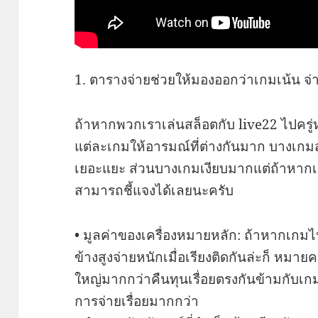
1. ตารางจ่ายช่วยให้มองออกว่าเกมเน้น จ่าย
ถ้าหากพวกเราเล่นสล็อตกับ live22 ไปครู่ห
แต่ละเกมให้อารมณ์ที่ต่างกันมาก บางเกม
เยอะแยะ ส่วนบางเกมเงียบมากแต่ถ้าหากเข
สามารถชี้แจงได้เลยนะครับ
• มูลค่าของเครื่องหมายหลัก: ถ้าหากเกมไ
ข้างสูงจ่ายหนักเมื่อเรียงติดกันล่ะก็ หม
ใหญ่มากกว่าคืนทุนเรื่อยตรงกันข้ามกับเกมท
การจ่ายเรื่อยมากกว่า