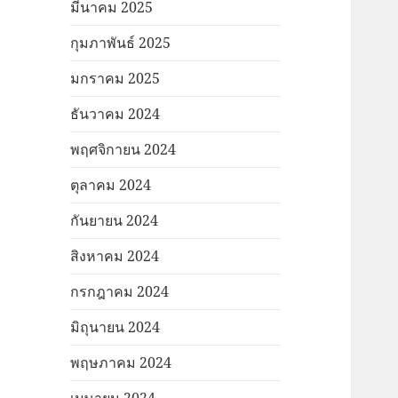
มีนาคม 2025
กุมภาพันธ์ 2025
มกราคม 2025
ธันวาคม 2024
พฤศจิกายน 2024
ตุลาคม 2024
กันยายน 2024
สิงหาคม 2024
กรกฎาคม 2024
มิถุนายน 2024
พฤษภาคม 2024