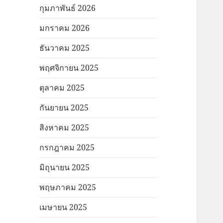
กุมภาพันธ์ 2026
มกราคม 2026
ธันวาคม 2025
พฤศจิกายน 2025
ตุลาคม 2025
กันยายน 2025
สิงหาคม 2025
กรกฎาคม 2025
มิถุนายน 2025
พฤษภาคม 2025
เมษายน 2025