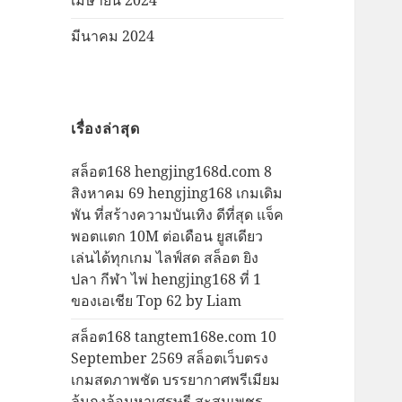
เมษายน 2024
มีนาคม 2024
เรื่องล่าสุด
สล็อต168 hengjing168d.com 8
สิงหาคม 69 hengjing168 เกมเดิม
พัน ที่สร้างความบันเทิง ดีที่สุด แจ็ค
พอตแตก 10M ต่อเดือน ยูสเดียว
เล่นได้ทุกเกม ไลฟ์สด สล็อต ยิง
ปลา กีฬา ไพ่ hengjing168 ที่ 1
ของเอเชีย Top 62 by Liam
สล็อต168 tangtem168e.com 10
September 2569 สล็อตเว็บตรง
เกมสดภาพชัด บรรยากาศพรีเมียม
ลุ้นกงล้อมหาเศรษฐี สะสมเพชร