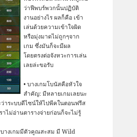
ว่าฟีพบร์พวกนั้นปฏิบัติ
งานอย่างไร ผลก็คือ เข้า
เล่นด้วยความเข้าใจผิด
หรือมุ่งมาดไม่ถูกๆจาก
เกม ซึ่งมันก็จะมีผล
โดยตรงต่อจังหวะการเล่น
เลยล่ะขอรับ
• บางเกมโบนัสคือหัวใจ
สำคัญ: มีหลายเกมเลยนะ
าะว่าระบบดีไซน์ให้ไปพีคในตอนฟรีส
าไม่อ่านตารางจ่ายก่อนก็จะไม่รู้
2 บางเกมมีตัวคูณสะสม มี Wild