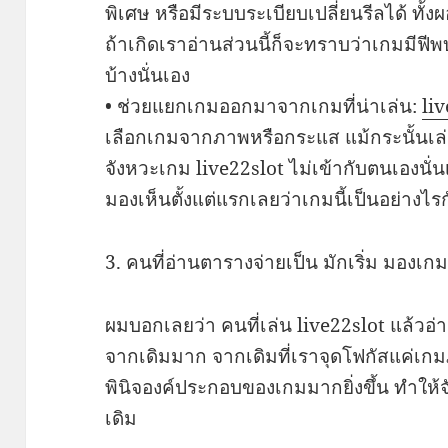
พิเศษ หรือมีระบบระเบียบเปลี่ยนรีลได้ ทั้ง
ถ้าเกิดเราอ่านส่วนนี้ก็จะทราบว่าเกมมีฟ
บ้างนั่นเอง
• ช่วยแยกเกมออกมาจากเกมที่น่าเล่น:
li
เลือกเกมจากภาพหรือกระแส แม้กระนั้นเล่น
จังหวะเกม live22slot ไม่เข้ากับตนเองนั
มองเห็นตั้งแต่แรกเลยว่าเกมนี้เป็นอย่างไร
3. คนที่อ่านตารางจ่ายเป็น มักเริ่ม มองเกม
ผมบอกเลยว่า คนที่เล่น live22slot แล้วอ
จากเดิมมาก จากเดิมที่เราจุดโฟกัสแค่เก
พินิจองค์ประกอบของเกมมากยิ่งขึ้น ทำให้จ
เดิม