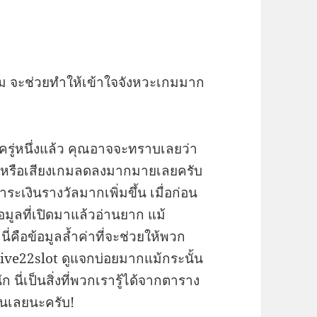
ม จะช่วยทำให้เข้าใจจังหวะเกมมาก
ครู่หนึ่งแล้ว คุณอาจจะทราบเลยว่า
หรือเสียงเกมลดลงมากมายเลยครับ
เงินรางวัลมากเพิ่มขึ้น เมื่อก่อน
มูลที่เปิดมาแล้วอ่านยาก แม้
ี่คือข้อมูลล้ำค่าที่จะช่วยให้พวก
ม live22slot ดูแจกบ่อยมากแม้กระนั้น
นี่เป็นสิ่งที่พวกเรารู้ได้จากตาราง
ันเลยนะครับ!