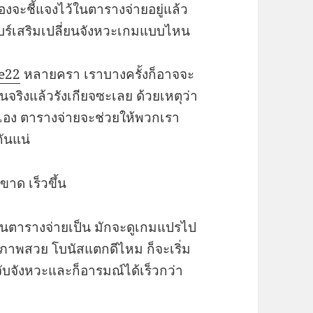
ผองจะชี้แจงไว้ในตารางจ่ายอยู่แล้ว
ีพบร์เสริมเปลี่ยนจังหวะเกมแบบไหน
ve22
หลายครา เราบางครั้งก็อาจจะ
จริงแล้วรังเกียจซะเลย ด้วยเหตุว่า
่นเอง ตารางจ่ายจะช่วยให้พวกเรา
กันแน่
ขาด เร็วขึ้น
่านตารางจ่ายเป็น มักจะดูเกมแปรไป
มภาพสวย โบนัสแตกดีไหม ก็จะเริ่ม
ับจังหวะและก็อารมณ์ได้เร็วกว่า