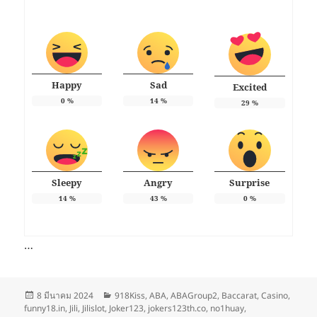
Happy
Sad
Excited
0
%
14
%
29
%
Sleepy
Angry
Surprise
14
%
43
%
0
%
…
เขียน
หมวด
8 มีนาคม 2024
918Kiss
,
ABA
,
ABAGroup2
,
Baccarat
,
Casino
,
เมื่อ
หมู่
funny18.in
,
Jili
,
Jilislot
,
Joker123
,
jokers123th.co
,
no1huay
,