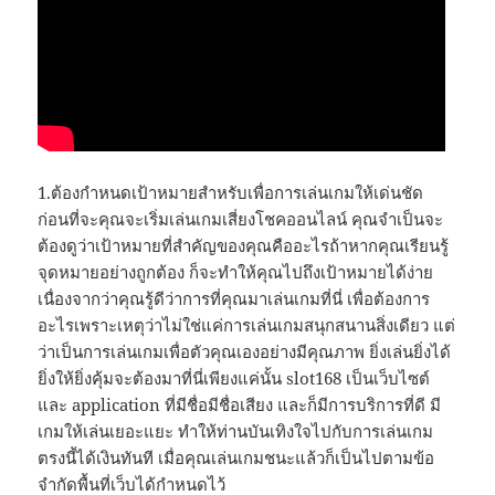
1.ต้องกำหนดเป้าหมายสำหรับเพื่อการเล่นเกมให้เด่นชัด
ก่อนที่จะคุณจะเริ่มเล่นเกมเสี่ยงโชคออนไลน์ คุณจำเป็นจะ
ต้องดูว่าเป้าหมายที่สำคัญของคุณคืออะไรถ้าหากคุณเรียนรู้
จุดหมายอย่างถูกต้อง ก็จะทำให้คุณไปถึงเป้าหมายได้ง่าย
เนื่องจากว่าคุณรู้ดีว่าการที่คุณมาเล่นเกมที่นี่ เพื่อต้องการ
อะไรเพราะเหตุว่าไม่ใช่แค่การเล่นเกมสนุกสนานสิ่งเดียว แต่
ว่าเป็นการเล่นเกมเพื่อตัวคุณเองอย่างมีคุณภาพ ยิ่งเล่นยิ่งได้
ยิ่งให้ยิ่งคุ้มจะต้องมาที่นี่เพียงแค่นั้น slot168 เป็นเว็บไซต์
และ application ที่มีชื่อมีชื่อเสียง และก็มีการบริการที่ดี มี
เกมให้เล่นเยอะแยะ ทำให้ท่านบันเทิงใจไปกับการเล่นเกม
ตรงนี้ได้เงินทันที เมื่อคุณเล่นเกมชนะแล้วก็เป็นไปตามข้อ
จำกัดพื้นที่เว็บได้กำหนดไว้