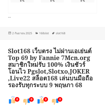
0
%
0
%
0
%
…
เขียน
หมวด
ป้าย
2 กันยายน 2025
168slot
slot168
เมื่อ
หมู่
กำกับ
Slot168 เว็บตรง ไม่ผ่านเอเย่นต์
Top 69 by Fannie 7Mcn.org
สมาชิกใหม่รับ 100% เงินชัวร์
โอนไว Pgslot,Slotxo,JOKER
,Live22 สล็อต168 เล่นบนมือถือ
รองรับทุกระบบ 9 พฤษภา 68
0
0
0
0