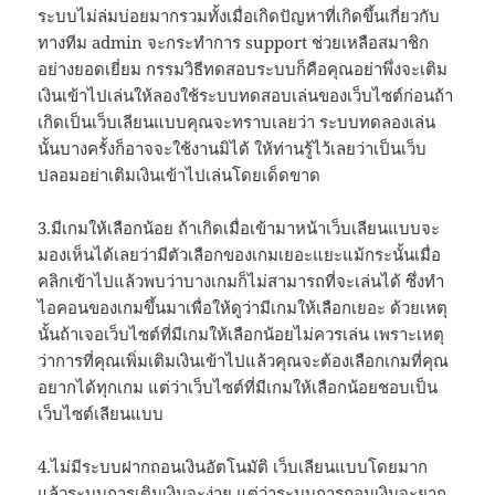
ระบบไม่ล่มบ่อยมากรวมทั้งเมื่อเกิดปัญหาที่เกิดขึ้นเกี่ยวกับ
ทางทีม admin จะกระทำการ support ช่วยเหลือสมาชิก
อย่างยอดเยี่ยม กรรมวิธีทดสอบระบบก็คือคุณอย่าพึ่งจะเติม
เงินเข้าไปเล่นให้ลองใช้ระบบทดสอบเล่นของเว็บไซต์ก่อนถ้า
เกิดเป็นเว็บเลียนแบบคุณจะทราบเลยว่า ระบบทดลองเล่น
นั้นบางครั้งก็อาจจะใช้งานมิได้ ให้ท่านรู้ไว้เลยว่าเป็นเว็บ
ปลอมอย่าเติมเงินเข้าไปเล่นโดยเด็ดขาด
3.มีเกมให้เลือกน้อย ถ้าเกิดเมื่อเข้ามาหน้าเว็บเลียนแบบจะ
มองเห็นได้เลยว่ามีตัวเลือกของเกมเยอะแยะแม้กระนั้นเมื่อ
คลิกเข้าไปแล้วพบว่าบางเกมก็ไม่สามารถที่จะเล่นได้ ซึ่งทำ
ไอคอนของเกมขึ้นมาเพื่อให้ดูว่ามีเกมให้เลือกเยอะ ด้วยเหตุ
นั้นถ้าเจอเว็บไซต์ที่มีเกมให้เลือกน้อยไม่ควรเล่น เพราะเหตุ
ว่าการที่คุณเพิ่มเติมเงินเข้าไปแล้วคุณจะต้องเลือกเกมที่คุณ
อยากได้ทุกเกม แต่ว่าเว็บไซต์ที่มีเกมให้เลือกน้อยชอบเป็น
เว็บไซต์เลียนแบบ
4.ไม่มีระบบฝากถอนเงินอัตโนมัติ เว็บเลียนแบบโดยมาก
แล้วระบบการเติมเงินจะง่าย แต่ว่าระบบการถอนเงินจะยาก