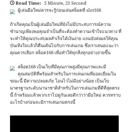
Read Time:
5 Minute, 21 Second
ผู้เล่นมือใหม่ควรจะรู้ก่อนเล่นสล็อตที่ slot168
ถ้าเกิดคุณเป็นผู้เล่นมือใหม่ที่ยังไม่มีประสบการณ์ความ
ชำนาญเพียงพอคุณจำเป็นที่จะต้องทำความเข้าใจแนวทาง ที่
จะทำให้คุณประสบผลสำเร็จได้เงินง่าย แถมยังส่งผลให้คุณ
บันเทิงใจแล้วก็ตื่นเต้นไปกับการเล่นเกม ซึ่งเราเสนอแนะว่า
คุณควรเลือก สล็อต168 เพื่อทำให้ทุกสิ่งทุกอย่างง่ายขึ้น
สล็อต168 เป็นเว็บที่มีคุณภาพสูงมีคุณภาพและมี
คุณสมบัติที่พร้อมสำหรับในการเล่นเกมที่ยอดเยี่ยมใน
ขณะนี้ มีความปลอดภัย โอนไวไม่มีอย่างน้อย เป็นเว็บ
มาตรฐานระดับนานาชาติสำหรับในการเล่นเกมที่ดีที่สุดตรง
นี้ ถ้าพร้อมแล้วพวกเราไปดูกันเลยดีกว่าว่ามือใหม่ ควรทราบ
อะไรบ้างก่อนจะมีการเล่นเกมตรงนี้