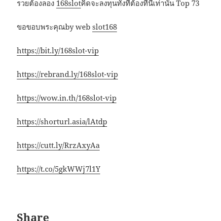
รวยต้องลอง
168slot
คิดจะลงทุนทั้งทีต้องที่นี่เท่านั้น Top 73
ขอขอบพระคุณby web
slot168
https://bit.ly/168slot-vip
https://rebrand.ly/168slot-vip
https://wow.in.th/168slot-vip
https://shorturl.asia/lAtdp
https://cutt.ly/RrzAxyAa
https://t.co/5gkWWj7l1Y
Share