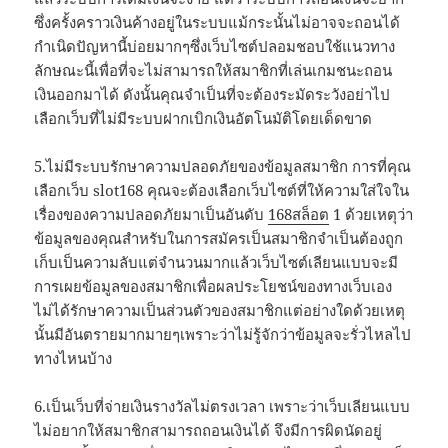
ซึ่งครั้งคราวเงินค้างอยู่ในระบบแม้กระนั้นไม่อาจจะถอนได้
กำเนิดปัญหานี้บ่อยมากๆซึ่งเว็บไซต์ปลอมชอบใช้แนวทาง
ลักษณะนี้เพื่อที่จะไม่สามารถให้สมาชิกที่เล่นเกมชนะถอน
เงินออกมาได้ ดังนั้นคุณจำเป็นที่จะต้องระมัดระวังอย่าไป
เลือกเว็บที่ไม่มีระบบฝากเบิกเงินอัตโนมัติโดยเด็ดขาด
5.ไม่มีระบบรักษาความปลอดภัยของข้อมูลสมาชิก การที่คุณ
เลือกเว็บ slot168 คุณจะต้องเลือกเว็บไซต์ที่ให้ความใส่ใจใน
เรื่องของความปลอดภัยมาเป็นอันดับ
168สล็อต
1 ด้วยเหตุว่า
ข้อมูลของคุณสำหรับในการสมัครเป็นสมาชิกจำเป็นต้องถูก
เก็บเป็นความลับแต่จำนวนมากแล้วเว็บไซต์เลียนแบบจะมี
การเผยข้อมูลของสมาชิกเพื่อผลประโยชน์ของทางเว็บเอง
ไม่ได้รักษาความเป็นส่วนตัวของสมาชิกแต่อย่างใดด้วยเหตุ
นั้นมีอันตรายมากมายๆเพราะว่าไม่รู้จักว่าข้อมูลจะรั่วไหลไป
ทางไหนบ้าง
6.เป็นเว็บที่จ่ายเงินรางวัลไม่ตรงเวลา เพราะว่าเว็บเลียนแบบ
ไม่อยากให้สมาชิกสามารถถอนเงินได้ จึงมีการผิดนัดอยู่