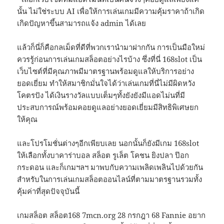
นั้น ไม่ใช่ระบบ AI เพื่อให้การเล่นเกมมีความคุ้มราคาถ้าเกิด
เกิดปัญหาขึ้นสามารถแจ้ง admin ได้เลย
แล้วก็นี่ก็คือกลเม็ดที่ดีที่พวกเรานำมาฝากกัน การเป็นมือใหม่
ควรรู้ก่อนการเล่นเกมสล็อตอย่างไรบ้าง ซึ่งที่นี่ 168slot เป็น
เว็บไซต์ที่มีคุณภาพมีมาตรฐานพร้อมดูแลให้บริการอย่าง
ยอดเยี่ยม ทำให้สมาชิกมั่นใจได้ว่าเล่นเกมที่นี่ไม่มีผิดหวัง
โคตรปัง ได้เงินรางวัลแบบเต็มๆทั้งยังยังมีแอดไม่นที่มี
ประสบการณ์พร้อมคอยดูแลอย่างยอดเยี่ยมมีสิทธิพิเศษยก
ให้คุณ
และโปรโมชั่นต่างๆอีกเพียบเลย นอกนั้นก็ยังมีเกม 168slot
ให้เลือกทั้งบาคาร่าบอล สล็อต รูเล็ต โคชน ยิงปลา ป๊อก
กระดอน และก็เกมฯลฯ มาพบกับความเพลิดเพลินไปด้วยกัน
สำหรับในการเล่นเกมสล็อตออนไลน์ที่ตามมาตรฐานรวมทั้ง
คุ้มค่าที่สุดปัจจุบันนี้
เกมสล็อต สล็อต168 7mcn.org 28 กรกฎา 68 Fannie อยาก