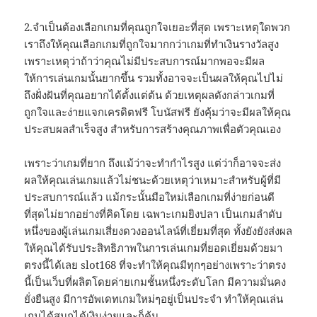
2.จำเป็นต้องเลือกเกมที่คุณถูกใจเยอะที่สุด เพราะเหตุใดพวก
เราถึงให้คุณเลือกเกมที่ถูกใจมากกว่าเกมที่ทำเงินรางวัลสูง
เพราะเหตุว่าถ้าว่าคุณไม่มีประสบการณ์มากพอจะมีผล
ให้การเล่นเกมนั้นยากขึ้น รวมทั้งอาจจะเป็นผลให้คุณไปไม่
ถึงฝั่งฝันที่คุณอยากได้ตั้งแต่ต้น ด้วยเหตุผลดังกล่าวเกมที่
ถูกใจและง่ายแจกเครดิตฟรี โบนัสฟรี ยังคุ้มว่าจะมีผลให้คุณ
ประสบผลสำเร็จสูง สำหรับการสร้างคุณภาพเพื่อตัวคุณเอง
เพราะว่าเกมที่ยาก ถึงแม้ว่าจะทำกำไรสูง แต่ว่าก็อาจจะส่ง
ผลให้คุณเล่นเกมแล้วไม่ชนะด้วยเหตุว่าเหมาะสำหรับผู้ที่มี
ประสบการณ์แล้ว แม้กระนั้นมือใหม่เลือกเกมที่ง่ายก่อนดี
ที่สุดไม่ยากอย่างที่คิดโดย เฉพาะเกมยิงปลา เป็นเกมลำดับ
หนึ่งของผู้เล่นเกมเสี่ยงดวงออนไลน์ที่เยี่ยมที่สุด ทั้งยังยังส่งผล
ให้คุณได้รับประสิทธิภาพในการเล่นเกมที่ยอดเยี่ยมด้วยมา
ตรงนี้ได้เลย slot168 ที่จะทำให้คุณมีทุกๆอย่างเพราะว่าตรง
นี้เป็นเว็บที่ผลิตโดยค่ายเกมชั้นหนึ่งระดับโลก มีความมั่นคง
ยั่งยืนสูง มีการอัพเดทเกมใหม่ๆอยู่เป็นประจำ ทำให้คุณเล่น
เกมได้สนุกได้เงินง่ายและก็คุ้ม