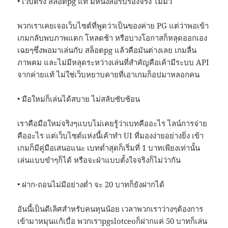
• เว็บตรง สล็อตpg แท้ มีหนังสือรับรองจริง ไม่มั่ว
พวกเราเคยเจอเว็บไซต์ที่พูดว่าเป็นของค่าย PG แต่ว่าพอเข้า
เกมกลับพบภาพแตก โหลดช้า หรือบางโอกาสก็หลุดออกเอง
เฉยๆซึ่งพอมาเล่นกับ สล็อตpg แล้วคือมันต่างเลย เกมลื่น
ภาพคม และไม่มีหลุดระหว่างเล่นที่สำคัญคือเค้ามีระบบ API
จากค่ายแท้ ไม่ใช่เว็บหยาบคายที่เอาเกมก็อปมาหลอกคน
• มือใหม่ก็เล่นได้สบาย ไม่สลับซับซ้อน
เราคือมือใหม่จริงๆแบบไม่เคยรู้ว่าเบทคืออะไร ไลน์การจ่าย
คืออะไร แต่เว็บไซต์แห่งนี้เค้าทำ UI ที่มองง่ายอย่างยิ่ง เข้า
เกมก็มีคู่มือเสนอแนะ เบทต่ำสุดก็เริ่มที่ 1 บาทเพียงเท่านั้น
เล่นแบบขำๆก็ได้ หรือจะฝ่าแบบตั้งใจจริงก็ไม่ว่ากัน
• ฝาก-ถอนไม่มีอย่างต่ำ จะ 20 บาทก็ยังฝากได้
อันนี้เป็นดีเลิศสำหรับคนทุนน้อย เวลาพวกเราว่างๆต้องการ
เข้ามาหมุนแก้เบื่อ พวกเราpgslotceoก็ฝากแค่ 50 บาทก็เล่น