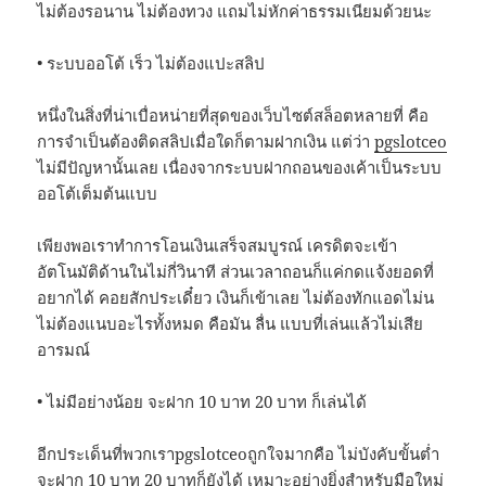
ไม่ต้องรอนาน ไม่ต้องทวง แถมไม่หักค่าธรรมเนียมด้วยนะ
• ระบบออโต้ เร็ว ไม่ต้องแปะสลิป
หนึ่งในสิ่งที่น่าเบื่อหน่ายที่สุดของเว็บไซต์สล็อตหลายที่ คือ
การจำเป็นต้องติดสลิปเมื่อใดก็ตามฝากเงิน แต่ว่า
pgslotceo
ไม่มีปัญหานั้นเลย เนื่องจากระบบฝากถอนของเค้าเป็นระบบ
ออโต้เต็มต้นแบบ
เพียงพอเราทำการโอนเงินเสร็จสมบูรณ์ เครดิตจะเข้า
อัตโนมัติด้านในไม่กี่วินาที ส่วนเวลาถอนก็แค่กดแจ้งยอดที่
อยากได้ คอยสักประเดี๋ยว เงินก็เข้าเลย ไม่ต้องทักแอดไม่น
ไม่ต้องแนบอะไรทั้งหมด คือมัน ลื่น แบบที่เล่นแล้วไม่เสีย
อารมณ์
• ไม่มีอย่างน้อย จะฝาก 10 บาท 20 บาท ก็เล่นได้
อีกประเด็นที่พวกเราpgslotceoถูกใจมากคือ ไม่บังคับขั้นต่ำ
จะฝาก 10 บาท 20 บาทก็ยังได้ เหมาะอย่างยิ่งสำหรับมือใหม่