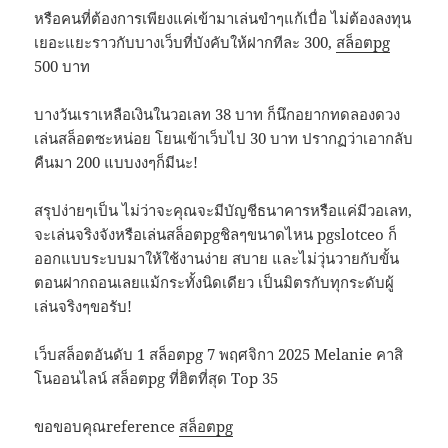
หรือคนที่ต้องการเพียงแค่เข้ามาเล่นขำๆแก้เบื่อ ไม่ต้องลงทุน
เยอะแยะราวกับบางเว็บที่บังคับให้ฝากทีละ 300,
สล็อตpg
500 บาท
บางวันเราเหลือเงินในวอเลท 38 บาท ก็นึกอยากทดลองดวง
เล่นสล็อตซะหน่อย โยนเข้าเว็บไป 30 บาท ปรากฏว่าเอากลับ
คืนมา 200 แบบงงๆก็มีนะ!
สรุปง่ายๆเป็น ไม่ว่าจะคุณจะมีบัญชีธนาคารหรือแค่มีวอเลท,
จะเล่นจริงจังหรือเล่นสล็อตpgชิลๆขนาดไหน pgslotceo ก็
ออกแบบระบบมาให้ใช้งานง่าย สบาย และไม่วุ่นวายกับขั้น
ตอนฝากถอนเลยแม้กระทั้งนิดเดียว เป็นมิตรกับทุกระดับผู้
เล่นจริงๆขอรับ!
เว็บสล็อตอันดับ 1 สล็อตpg 7 พฤศจิกา 2025 Melanie คาสิ
โนออนไลน์ สล็อตpg ที่ฮิตที่สุด Top 35
ขอขอบคุณreference
สล็อตpg