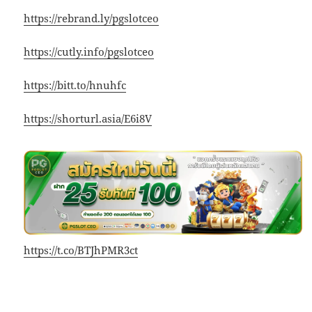
https://rebrand.ly/pgslotceo
https://cutly.info/pgslotceo
https://bitt.to/hnuhfc
https://shorturl.asia/E6i8V
https://t.co/BTJhPMR3ct