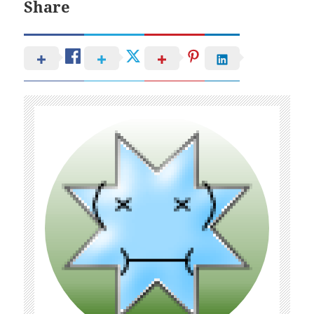
Share