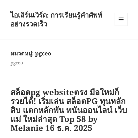
ไอเลิร์นเวิร์ด: การเรียนรู้คำศัพท์
อย่างรวดเร็ว
เมนู
และวิด
เจ็ต
หมวดหมู่:
pgceo
pgceo
สล็อตpg websiteตรง มือใหม่ก็
รวยได้! เริ่มเล่น สล็อตPG ทุนหลัก
สิบ แตกหลักพัน พนันออนไลน์ เว็บ
แม่ ใหม่ล่าสุด Top 58 by
Melanie 16 ธ.ค. 2025