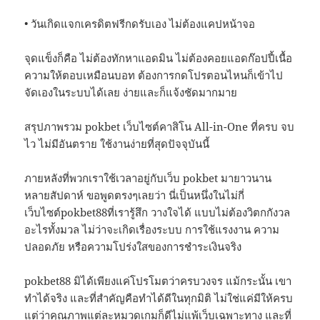
• วันเกิดแจกเครดิตฟรีกดรับเอง ไม่ต้องแคปหน้าจอ
จุดแข็งก็คือ ไม่ต้องทักหาแอดมิน ไม่ต้องคอยแอดก๊อปปี้เนื้อ
ความให้ตอบเหมือนบอท ต้องการกดโปรตอนไหนก็เข้าไป
จัดเองในระบบได้เลย ง่ายและก็แจ้งชัดมากมาย
สรุปภาพรวม pokbet เว็บไซต์คาสิโน All-in-One ที่ครบ จบ
ไว ไม่มีอันตราย ใช้งานง่ายที่สุดปัจจุบันนี้
ภายหลังที่พวกเราใช้เวลาอยู่กับเว็บ pokbet มายาวนาน
หลายสัปดาห์ ขอพูดตรงๆเลยว่า นี่เป็นหนึ่งในไม่กี่
เว็บไซต์pokbet88ที่เรารู้สึก วางใจได้ แบบไม่ต้องวิตกกังวล
อะไรทั้งมวล ไม่ว่าจะเกิดเรื่องระบบ การใช้แรงงาน ความ
ปลอดภัย หรือความโปร่งใสของการชำระเงินจริง
pokbet88 มิได้เพียงแค่โปรโมตว่าครบวงจร แม้กระนั้น เขา
ทำได้จริง และที่สำคัญคือทำได้ดีในทุกมิติ ไม่ใช่แค่มีให้ครบ
แต่ว่าคุณภาพแต่ละหมวดเกมก็ดีไม่แพ้เว็บเฉพาะทาง และที่