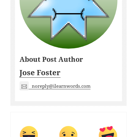
About Post Author
Jose Foster
noreply@ilearnwords.com