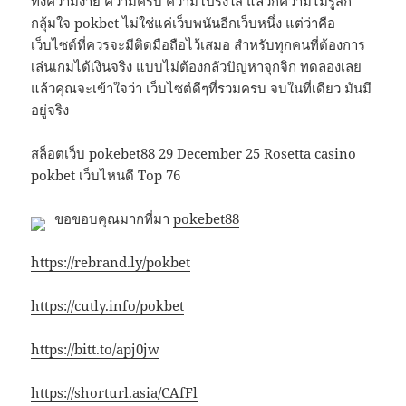
ทั้งความง่าย ความครบ ความโปร่งใส แล้วก็ความไม่รู้สึก
กลุ้มใจ pokbet ไม่ใช่แค่เว็บพนันอีกเว็บหนึ่ง แต่ว่าคือ
เว็บไซต์ที่ควรจะมีติดมือถือไว้เสมอ สำหรับทุกคนที่ต้องการ
เล่นเกมได้เงินจริง แบบไม่ต้องกลัวปัญหาจุกจิก ทดลองเลย
แล้วคุณจะเข้าใจว่า เว็บไซต์ดีๆที่รวมครบ จบในที่เดียว มันมี
อยู่จริง
สล็อตเว็บ pokebet88 29 December 25 Rosetta casino
pokbet เว็บไหนดี Top 76
ขอขอบคุณมากที่มา
pokebet88
https://rebrand.ly/pokbet
https://cutly.info/pokbet
https://bitt.to/apj0jw
https://shorturl.asia/CAfFl