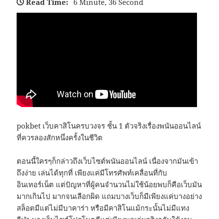
Read Time:
6 Minute, 36 Second
pokbet เว็บคาสิโนครบวงจร ชั้น 1 ตัวจริงเรื่องพนันออนไลน์
ที่ควรลองสักหนึ่งครั้งในชีวิต
ตอนนี้ใครๆก็กล่าวถึงเว็บไซต์พนันออนไลน์ เนื่องจากมันเข้า
ถึงง่าย เล่นได้ทุกที่ เพียงแค่มีโทรศัพท์เคลื่อนที่กับ
อินเทอร์เน็ต แต่ปัญหาที่ผู้คนจำนวนไม่ใช้น้อยพบก็คือเว็บมัน
มากเกินไป มากจนเลือกผิด แถมบางเว็บก็มีเพียงแค่บางอย่าง
สล็อตมีแต่ไม่มีบาคาร่า หรือมีคาสิโนแม้กระนั้นไม่มีแทง