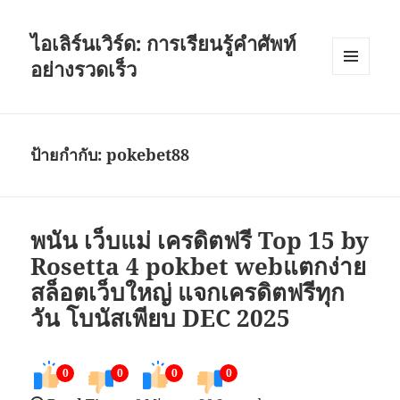
ไอเลิร์นเวิร์ด: การเรียนรู้คำศัพท์
อย่างรวดเร็ว
เมนู
และวิด
เจ็ต
ป้ายกำกับ:
pokebet88
พนัน เว็บแม่ เครดิตฟรี Top 15 by
Rosetta 4 pokbet webแตกง่าย
สล็อตเว็บใหญ่ แจกเครดิตฟรีทุก
วัน โบนัสเพียบ DEC 2025
0
0
0
0