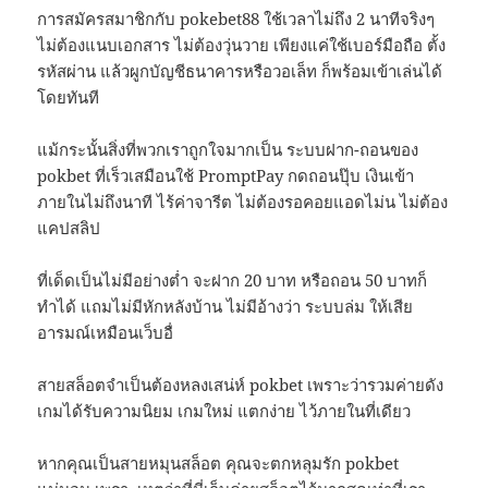
การสมัครสมาชิกกับ pokebet88 ใช้เวลาไม่ถึง 2 นาทีจริงๆ
ไม่ต้องแนบเอกสาร ไม่ต้องวุ่นวาย เพียงแค่ใช้เบอร์มือถือ ตั้ง
รหัสผ่าน แล้วผูกบัญชีธนาคารหรือวอเล็ท ก็พร้อมเข้าเล่นได้
โดยทันที
แม้กระนั้นสิ่งที่พวกเราถูกใจมากเป็น ระบบฝาก-ถอนของ
pokbet ที่เร็วเสมือนใช้ PromptPay กดถอนปุ๊บ เงินเข้า
ภายในไม่ถึงนาที ไร้ค่าจารีต ไม่ต้องรอคอยแอดไม่น ไม่ต้อง
แคปสลิป
ที่เด็ดเป็นไม่มีอย่างต่ำ จะฝาก 20 บาท หรือถอน 50 บาทก็
ทำได้ แถมไม่มีหักหลังบ้าน ไม่มีอ้างว่า ระบบล่ม ให้เสีย
อารมณ์เหมือนเว็บอื่
สายสล็อตจำเป็นต้องหลงเสน่ห์ pokbet เพราะว่ารวมค่ายดัง
เกมได้รับความนิยม เกมใหม่ แตกง่าย ไว้ภายในที่เดียว
หากคุณเป็นสายหมุนสล็อต คุณจะตกหลุมรัก pokbet