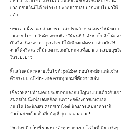
กีฬา บางเว็บไซต์โปรโมตดีแต่เพียงพอเล่นจริงกลับใช้งาน
ยาก ถอนเงินมิได้ หรือระบบพังทลายบ่อยมากแบบไม่น่าให้
อภัย
บทความนี้เราเลยต้องการมาเล่าประสบการณ์ตรงให้ฟังแบบ
ไม่อวย ไม่ขายสินค้า อยากที่จะให้คนที่กำลังหาเว็บดีๆได้ลอง
เปิดใจ เนื่องจากว่า pokbet มิได้เพียงแค่ครบ แต่ว่ามันใช้
งานได้จริง และก็มันเหมาะสมกับทุกคนที่อยากเล่นแบบสุขใจ
ในระยะยาว
สิ้นสมัยสมัครหลายเว็บไซต์! pokbet ตอบโจทย์คนเล่นจริง
ด้วยระบบ All-in-One ครบทุกเกมที่ต้องการเล่น
เชื่อว่าหลายท่านเคยประสบพบเจอกับปัญหาแบบเดียวกับเรา
สมัครเว็บนึงเพื่อเล่นสล็อต แต่ว่าพอต้องการแทงบอล
ออนไลน์จะต้องสมัครอีกเว็บไซต์ ต้องการเล่นบาคาร่าก็
จำเป็นต้องย้ายเงินอีกบัญชี ยุ่งยากมากมาย!
Pokbet คือเว็บที่ รวมทุกๆสิ่งทุกๆอย่างเอาไว้ในที่เดียวจริงๆ