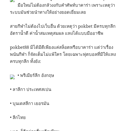
มือใหม่ไม่ต้องกลัวงงกับคำศัพท์บาคาร่า เพราะเหตุว่า
ระบบมันช่วยนำทางให้อย่างยอดเยี่ยมเลย
สายกีฬาไม่ต้องไปเว็บอื่น ด้วยเหตุว่า pokbet มีครบทุกลีก
อัตราน้ำดี ค่าน้ำสมเหตุสมผล แทงได้แบบมืออาชีพ
pokbet88 มิได้มีดีเพียงแค่สล็อตหรือบาคาร่า แต่ว่าเรื่อง
พนันกีฬา ก็จัดเต็มไม่แพ้ใคร โดยเฉพาะฟุตบอลที่มีให้แทง
ครบทุกลีก ทั้งยัง:
• พรีเมียร์ลีก อังกฤษ
• ลาลีกา ประเทศสเปน
• บุนเดสลีกา เยอรมัน
• ลีกไทย