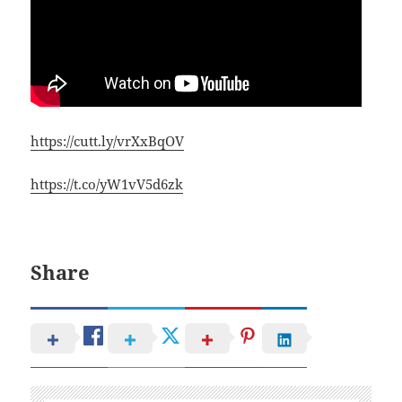
https://cutt.ly/vrXxBqOV
https://t.co/yW1vV5d6zk
Share