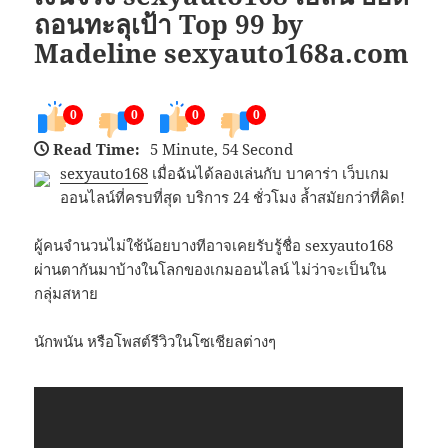
ถอนทะลุเป้า Top 99 by
Madeline sexyauto168a.com
0
0
0
0
Read Time:
5 Minute, 54 Second
sexyauto168
เมื่อฉันได้ลองเล่นกับ บาคาร่า เว็บเกม
ออนไลน์ที่ครบที่สุด บริการ 24 ชั่วโมง ล้ำสมัยกว่าที่คิด!
ผู้คนจำนวนไม่ใช้น้อยบางทีอาจเคยรับรู้ชื่อ sexyauto168
ผ่านตากันมาบ้างในโลกของเกมออนไลน์ ไม่ว่าจะเป็นใน
กลุ่มสหาย
นักพนัน หรือโพสต์รีวิวในโซเชียลต่างๆ