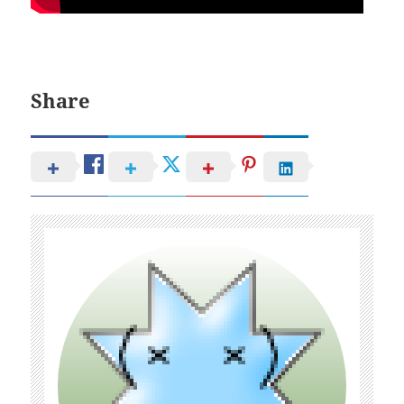
Share