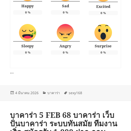
Happy
Sad
Excited
0
%
0
%
0
%
Sleepy
Angry
Surprise
0
%
0
%
0
%
…
เขียน
หมวด
ป้าย
4 มีนาคม 2026
บาคาร่า
sexy168
เมื่อ
หมู่
กำกับ
บาคาร่า 5 FEB 68 บาคาร่า เว็บ
ปั่นบาคาร่า ระบบทันสมัย ทีมงาน