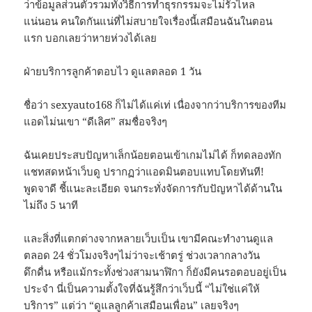
ว่าข้อมูลส่วนตัวรวมทั้งวิธีการทำธุรกรรมจะไม่รั่วไหล
แน่นอน คนใดกันแน่ที่ไม่สบายใจเรื่องนี้เสมือนฉันในตอน
แรก บอกเลยว่าหายห่วงได้เลย
ฝ่ายบริการลูกค้าตอบไว ดูแลตลอด 1 วัน
ชื่อว่า sexyauto168 ก็ไม่ได้แค่เท่ เนื่องจากว่าบริการของทีม
แอดไม่นเขา “ดีเลิศ” สมชื่อจริงๆ
ฉันเคยประสบปัญหาเล็กน้อยตอนเข้าเกมไม่ได้ ก็ทดลองทัก
แชทสดหน้าเว็บดู ปรากฏว่าแอดมินตอบแทบโดยทันที!
พูดจาดี ชี้แนะละเอียด จนกระทั่งจัดการกับปัญหาได้ด้านใน
ไม่ถึง 5 นาที
และสิ่งที่แตกต่างจากหลายเว็บเป็น เขามีคณะทำงานดูแล
ตลอด 24 ชั่วโมงจริงๆไม่ว่าจะเช้าตรู่ ช่วงเวลากลางวัน
ดึกดื่น หรือแม้กระทั้งช่วงสามนาฬิกา ก็ยังมีคนรอตอบอยู่เป็น
ประจำ นี่เป็นความตั้งใจที่ฉันรู้สึกว่าเว็บนี้ “ไม่ใช่แค่ให้
บริการ” แต่ว่า “ดูแลลูกค้าเสมือนเพื่อน” เลยจริงๆ