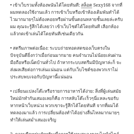
• เข้าเว็บรวมทั้งห้องพนันได้โดยทันที:
สล็อต
Sexy168 จากที่
ผมทดลองใช้งานแล้ว การเข้าเว็บหรือเข้าห้องเดิมพันทำได้
ไวมากมายๆไม่ต้องคอยหรือผ่านขั้นตอนหลายชั้นเลยล่ะครับ
ผม คุณจะรู้สึกได้เลยว่า เข้าเว็บไซต์ได้โดยทันที เลือกห้อง
แล้วกดเข้าเล่นได้โดยทันทีเช่นเดียวกัน
• สตรีมภาพต่อเนื่อง: ระบบถ่ายทอดสดของเว็บตรงใน
ปัจจุบันดียิ่งกว่าเมื่อก่อนมากมาย คนจำนวนไม่น้อยเล่นผ่าน
มือถือหรือเน็ตบ้านทั่วไป ถ้าหากระบบสตรีมมีปัญหาล่ะก็ จะ
ส่งผลเสียต่อการเล่นแน่นอน แต่กับเว็บไซต์ของพวกเราไม่
ประสบพบเจอกับปัญหานี้แน่นอน
• เปลี่ยนแปลงโต๊ะหรือรายการอาหารได้ง่าย: สิ่งที่ผู้เล่นสมัย
ใหม่มักทำกันเสมอเลยก็คือ การสลับโต๊ะเร็วๆนี่แหละขอรับ
หากหน้าเว็บหน่วง พวกเขาจะรู้สึกได้โดยทันที จากที่ผมได้
ทดลองมาแล้ว การเปลี่ยนห้องทำได้อย่างลื่นไหลมากมายๆ
ทำให้เล่นสม่ำเสมอเจริญ