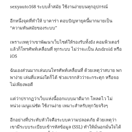
sexyauto168 ระบบล้ำสมัย ใช้งานง่ายบนทุกอุปกรณ์
อีกหนึ่งจุดที่ทำให้ บาคาร่า ตอบปัญหายุคนี้มากมายเป็น
“ความทันสมัยของระบบ”
เพราะเหตุว่าเขาพัฒนาเว็บไซต์ให้รองรับทั้งยัง คอมพิวเตอร์
แล้วก็โทรศัพท์เคลื่อนที่ ทุกระบบ ไม่ว่าจะเป็น Android หรือ
iOS
ฉันเองส่วนมากเล่นบนโทรศัพท์เคลื่อนที่ ด้วยเหตุว่าสบาย พก
พาง่าย เล่นที่แหน่งใดก็ได้ ช่วงแรกกลัวว่าจะกระตุก หรือจอ
ไม่เพียงพอดี
แต่ว่าปรากฏว่าเว็บแห่งนี้ออกแบบมาดีมาก โหลดไว ไม่
หน่วง เมนูแน่ชัด ใช้งานง่าย เหมาะสำหรับทุกวัยจริงๆ
อีกอย่างที่ประทับหัวใจคือระบบความปลอดภัย ด้วยเหตุว่า
เขามีระบบระเบียบเข้ารหัสข้อมูล (SSL) ทำให้มั่นอกมั่นใจได้