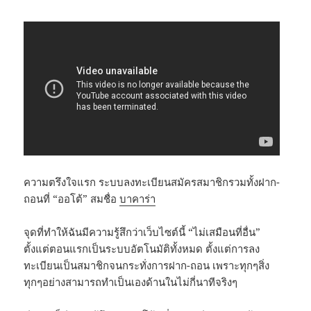
ความตรึงใจแรก ระบบลงทะเบียนสมัครสมาชิกรวมทั้งฝาก-
ถอนที่ “ออโต้” สมชื่อ
บาคาร่า
จุดที่ทำให้ฉันมีความรู้สึกว่าเว็บไซต์นี้ “ไม่เสมือนที่อื่น”
ตั้งแต่ตอนแรกเป็นระบบอัตโนมัติทั้งหมด ตั้งแต่การลง
ทะเบียนเป็นสมาชิกจนกระทั่งการฝาก-ถอน เพราะทุกๆสิ่ง
ทุกๆอย่างสามารถทำเป็นเองด้านในไม่กี่นาทีจริงๆ