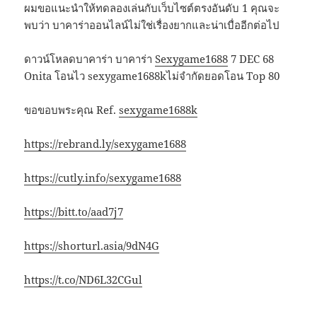
ผมขอแนะนำให้ทดลองเล่นกับเว็บไซต์ตรงอันดับ 1 คุณจะ
พบว่า บาคาร่าออนไลน์ไม่ใช่เรื่องยากและน่าเบื่ออีกต่อไป
ดาวน์โหลดบาคาร่า บาคาร่า
Sexygame1688
7 DEC 68
Onita โอนไว sexygame1688kไม่จำกัดยอดโอน Top 80
ขอขอบพระคุณ Ref.
sexygame1688k
https://rebrand.ly/sexygame1688
https://cutly.info/sexygame1688
https://bitt.to/aad7j7
https://shorturl.asia/9dN4G
https://t.co/ND6L32CGul