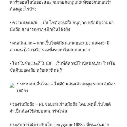
คาร่าออนไลน์เยอะแยะ ผมเลยตั้งกฏเกณฑ์ของตนก่อนว่า
ต้องดูอะไรบ้าง
• ความปลอดภัย – เว็บไซต์ควรมีใบอนุญาต หรือมีความน่า
นับถือ สามารถฝาก-เบิกเงินได้จริง
• คนเล่นมาก – หากเว็บไซต์มีคนเล่นเยอะแยะ แสดงว่ามี
ความน่าไว้วางใจ รวมทั้งระบบไม่ล่มบ่อยมาก
• โปรโมชั่นและก็โบนัส – เว็บที่ดีควรมีโบนัสต้อนรับ โปรโม
ชั่นคืนยอดเสีย หรือเครดิตฟรี
• ระบบเกมลื่นไหล – ไม่ดีถ้าเล่นแล้วสะดุด ระบบจำต้อง
เสถียร
• รองรับมือถือ – ผมชอบเล่นผ่านมือถือ โดยเหตุนี้เว็บไซต์
จำเป็นต้องใช้ง่ายบนสมาร์ทโฟน
ประสบการณ์ตรงกับเว็บ sexygame1688k ที่คนเล่นมาก