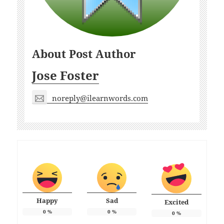
About Post Author
Jose Foster
noreply@ilearnwords.com
Happy
Sad
Excited
0
%
0
%
0
%