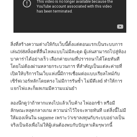
สิ่งที่สร้างความต่างให้กับเว็บนี้ตั้งแต่ตอนแรกเป็นระบบการ
เล่น168สล็อตที่ลื่นไหลแบบไม่มีสะดุด ผู้เล่นสามารถไปสู่ห้อง
บาคาร่าได้อย่างเร็ว เลือกค่ายเกมที่ปรารถนาได้โดยทันที
โดยไม่ต้องผ่านหลายกระบวนการ ที่สำคัญเป็นแต่ละค่ายที่
เปิดให้บริการในเว็บแห่งนี้มีการเชื่อมต่อแบบเรียลไทม์กับ
เซิร์ฟเวอร์หลักโดยตรง ไม่มีการรันซ้ำ ไม่มีดีเลย์ ทำให้การ
แจกไพ่และก็ผลเกมมีความแม่นยำ
ลองนึกดูว่าถ้าหากแทงไปแล้วเว็บค้าง ไพ่ออกช้า หรือมี
ลักษณะหลุดกลางเกม ความน่าไว้ใจจะหายทันที แต่สิ่งนี้ไม่มี
ให้มองเห็นใน sagame เพราะว่าเขาลงทุนกับระบบอย่างเป็น
จริงเป็นจังเพื่อไม่ให้ผู้เล่นต้องพบกับปัญหาเดิมๆพวกนี้