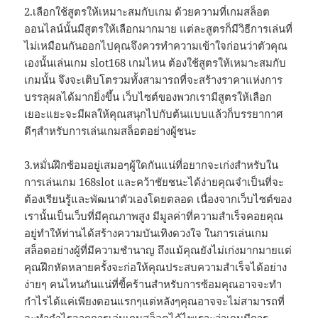
2.เลือกใช้สูตรให้เหมาะสมกับเกม ด้วยความที่เกมสล็อต
ออนไลน์นั้นมีสูตรให้เลือกมากมาย แต่ละสูตรก็มีวิธีการเล่นที่
ไม่เหมือนกันออกไปคุณจึงควรทำความเข้าใจก่อนว่าตัวคุณ
เองนั้นเล่นเกม slot168 เกมไหน ต้องใช้สูตรให้เหมาะสมกับ
เกมนั้น จึงจะเติบโตรวมทั้งสามารถที่จะสร้างราคาแห่งการ
บรรลุผลได้มากยิ่งขึ้น เว็บไซต์ของพวกเรามีสูตรให้เลือก
เยอะแยะจะมีผลให้คุณสนุกไปกับต้นแบบแล้วก็บรรยากาศ
ดีๆสำหรับการเล่นเกมสล็อตอย่างผู้ชนะ
3.หมั่นฝึกซ้อมอยู่เสมอๆผู้ใดกันแน่ที่อยากจะเก่งสำหรับใน
การเล่นเกม 168slot และคว้าชัยชนะได้ง่ายคุณจำเป็นที่จะ
ต้องเรียนรู้และพัฒนาตัวเองโดยตลอด เนื่องจากเว็บไซต์ของ
เรานั้นเป็นเว็บที่มีคุณภาพสูง มีมูลค่าที่ความสำเร็จคอยคุณ
อยู่ทำให้ท่านได้สร้างความบันเทิงดวงใจ ในการเล่นเกม
สล็อตอย่างผู้ที่มีความชำนาญ ถึงแม้คุณยังไม่เก่งมากมายแต่
คุณฝึกหัดหลายครั้งจะก่อให้คุณประสบความสำเร็จได้อย่าง
ง่ายๆ คนไหนกันแน่ที่ขี้คร้านสำหรับการซ้อมคุณอาจจะทำ
กำไรได้แค่เพียงตอนแรกๆแต่หลังๆคุณอาจจะไม่สามารถที่
จะทำกำไรจากการเล่นเกมสล็อตได้ไพเราะว่าเกมมีการ