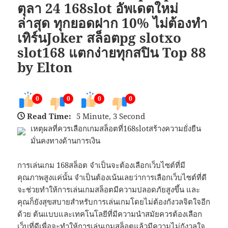
ตุลา 24 168slot อัพเดตใหม่
ล่าสุด ทุกยอดฝาก 10% ไม่ต้องทำ
เทิร์นJoker สล็อตpg slotxo
slot168 แตกง่ายทุกสปิน Top 88
by Elton
0
0
0
0
Read Time:
5 Minute, 3 Second
เหตุผลที่ควรเลือกเกมสล็อตที่168slotสร้างความยั่งยืน
มั่นคงทางด้านการเงิน
การเล่นเกม 168สล็อต จำเป็นจะต้องเลือกเว็บไซต์ที่มี
คุณภาพสูงแค่นั้น จำเป็นต้องเน้นเลยว่าการเลือกเว็บไซต์ที่ดี
จะช่วยทำให้การเล่นเกมสล็อตมีความปลอดภัยสูงขึ้น และ
คุณก็ยังสุขสบายสำหรับการเล่นเกมโดยไม่ต้องกังวลจิตใจอีก
ด้วย ต้นแบบและเทคโนโลยีที่มีความนำสมัยควรต้องเลือก
เว็บที่ดีเพื่อจะทำให้การเล่นเกมสล็อตแล้วมีความไม่กังวลใจ