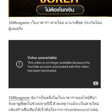
1688sagame เว็บบาคาร่า ค่ายใหม่ มาแรงที่สุด ประกันโดย
ผู้เล่นจริง
1688sagame
นับว่าเป็นหนึ่งในเว็บบาคาร่าออนไลน์ที่น่า
จับตาดูที่สุดในช่วงปลายปีนี้ ด้วยเหตุว่าแม้จะเป็นค่ายใหม่
กลับสร้างชื่อเสียงได้เร็วทันใจจากการบอกต่อแบบปากต่อ