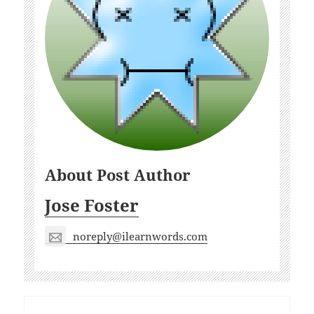
About Post Author
Jose Foster
noreply@ilearnwords.com