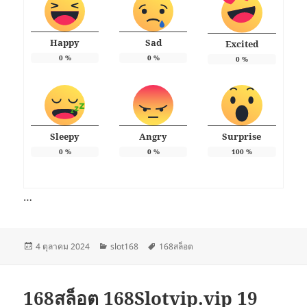
Happy
Sad
Excited
0
%
0
%
0
%
Sleepy
Angry
Surprise
0
%
0
%
100
%
…
เขียน
หมวด
ป้าย
4 ตุลาคม 2024
slot168
168สล็อต
เมื่อ
หมู่
กำกับ
168สล็อต 168Slotvip.vip 19