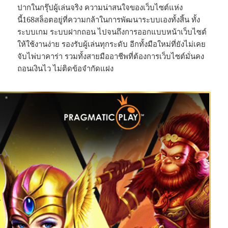
ปากในกรุ๊ปผู้เล่นจริง ความน่าสนใจของเว็บไซต์แห่ง
นี้168สล็อตอยู่ที่ความกล้าในการพัฒนาระบบเองทั้งสิ้น ทั้ง
ระบบเกม ระบบฝากถอน ไปจนถึงการออกแบบหน้าเว็บไซต์
ให้ใช้งานง่าย รองรับผู้เล่นทุกระดับ อีกทั้งมือใหม่ที่ยังไม่เคย
จับไพ่บาคาร่า รวมทั้งสายมืออาชีพที่ต้องการเว็บไซต์มั่นคง
ถอนเงินไว ไม่ติดข้อจำกัดแฝง