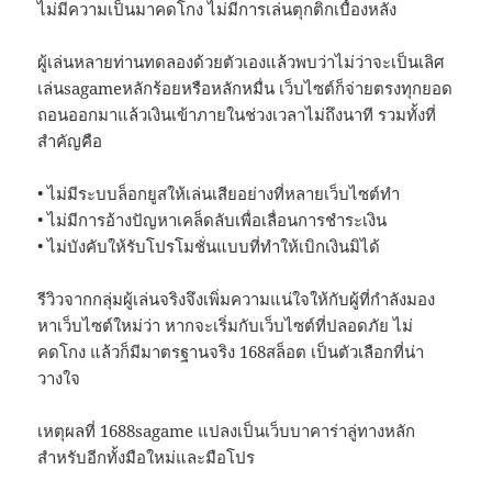
ไม่มีความเป็นมาคดโกง ไม่มีการเล่นตุกติกเบื้องหลัง
ผู้เล่นหลายท่านทดลองด้วยตัวเองแล้วพบว่าไม่ว่าจะเป็นเลิศ
เล่นsagameหลักร้อยหรือหลักหมื่น เว็บไซต์ก็จ่ายตรงทุกยอด
ถอนออกมาแล้วเงินเข้าภายในช่วงเวลาไม่ถึงนาที รวมทั้งที่
สำคัญคือ
• ไม่มีระบบล็อกยูสให้เล่นเสียอย่างที่หลายเว็บไซต์ทำ
• ไม่มีการอ้างปัญหาเคล็ดลับเพื่อเลื่อนการชำระเงิน
• ไม่บังคับให้รับโปรโมชั่นแบบที่ทำให้เบิกเงินมิได้
รีวิวจากกลุ่มผู้เล่นจริงจึงเพิ่มความแน่ใจให้กับผู้ที่กำลังมอง
หาเว็บไซต์ใหม่ว่า หากจะเริ่มกับเว็บไซต์ที่ปลอดภัย ไม่
คดโกง แล้วก็มีมาตรฐานจริง 168สล็อต เป็นตัวเลือกที่น่า
วางใจ
เหตุผลที่ 1688sagame แปลงเป็นเว็บบาคาร่าลู่ทางหลัก
สำหรับอีกทั้งมือใหม่และมือโปร