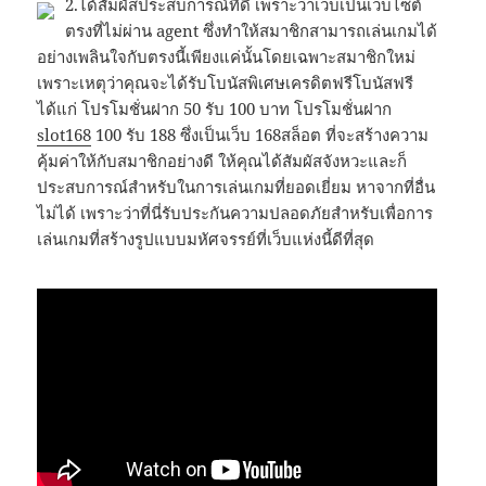
2.ได้สัมผัสประสบการณ์ที่ดี เพราะว่าเว็บเป็นเว็บไซต์
ตรงที่ไม่ผ่าน agent ซึ่งทำให้สมาชิกสามารถเล่นเกมได้
อย่างเพลินใจกับตรงนี้เพียงแค่นั้นโดยเฉพาะสมาชิกใหม่
เพราะเหตุว่าคุณจะได้รับโบนัสพิเศษเครดิตฟรีโบนัสฟรี
ได้แก่ โปรโมชั่นฝาก 50 รับ 100 บาท โปรโมชั่นฝาก
slot168
100 รับ 188 ซึ่งเป็นเว็บ 168สล็อต ที่จะสร้างความ
คุ้มค่าให้กับสมาชิกอย่างดี ให้คุณได้สัมผัสจังหวะและก็
ประสบการณ์สำหรับในการเล่นเกมที่ยอดเยี่ยม หาจากที่อื่น
ไม่ได้ เพราะว่าที่นี่รับประกันความปลอดภัยสำหรับเพื่อการ
เล่นเกมที่สร้างรูปแบบมหัศจรรย์ที่เว็บแห่งนี้ดีที่สุด