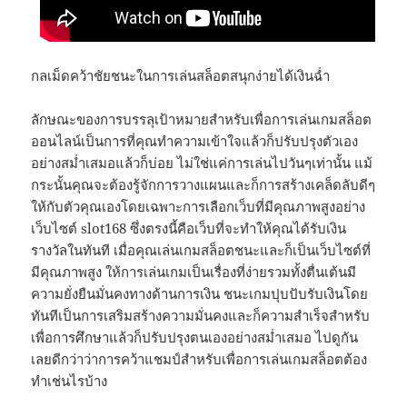
กลเม็ดคว้าชัยชนะในการเล่นสล็อตสนุกง่ายได้เงินฉ่ำ
ลักษณะของการบรรลุเป้าหมายสำหรับเพื่อการเล่นเกมสล็อต
ออนไลน์เป็นการที่คุณทำความเข้าใจแล้วก็ปรับปรุงตัวเอง
อย่างสม่ำเสมอแล้วก็บ่อย ไม่ใช่แค่การเล่นไปวันๆเท่านั้น แม้
กระนั้นคุณจะต้องรู้จักการวางแผนและก็การสร้างเคล็ดลับดีๆ
ให้กับตัวคุณเองโดยเฉพาะการเลือกเว็บที่มีคุณภาพสูงอย่าง
เว็บไซต์ slot168 ซึ่งตรงนี้คือเว็บที่จะทำให้คุณได้รับเงิน
รางวัลในทันที เมื่อคุณเล่นเกมสล็อตชนะและก็เป็นเว็บไซต์ที่
มีคุณภาพสูง ให้การเล่นเกมเป็นเรื่องที่ง่ายรวมทั้งตื่นเต้นมี
ความยั่งยืนมั่นคงทางด้านการเงิน ชนะเกมปุบปับรับเงินโดย
ทันทีเป็นการเสริมสร้างความมั่นคงและก็ความสำเร็จสำหรับ
เพื่อการศึกษาแล้วก็ปรับปรุงตนเองอย่างสม่ำเสมอ ไปดูกัน
เลยดีกว่าว่าการคว้าแชมป์สำหรับเพื่อการเล่นเกมสล็อตต้อง
ทำเช่นไรบ้าง