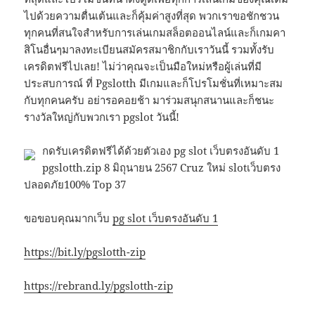
ไปด้วยความตื่นเต้นและก็คุ้มค่าสูงที่สุด พวกเราขอชักชวน
ทุกคนที่สนใจสำหรับการเล่นเกมสล็อตออนไลน์และก็เกมคา
สิโนอื่นๆมาลงทะเบียนสมัครสมาชิกกับเราวันนี้ รวมทั้งรับ
เครดิตฟรีไปเลย! ไม่ว่าคุณจะเป็นมือใหม่หรือผู้เล่นที่มี
ประสบการณ์ ที่ Pgslotth มีเกมและก็โปรโมชั่นที่เหมาะสม
กับทุกคนครับ อย่ารอคอยช้า มาร่วมสนุกสนานและก็ชนะ
รางวัลใหญ่กับพวกเรา pgslot วันนี้!
กดรับเครดิตฟรีได้ด้วยตัวเอง pg slot เว็บตรงอันดับ 1
pgslotth.zip 8 มิถุนายน 2567 Cruz ใหม่ slotเว็บตรง
ปลอดภัย100% Top 37
ขอขอบคุณมากเว็บ
pg slot เว็บตรงอันดับ 1
https://bit.ly/pgslotth-zip
https://rebrand.ly/pgslotth-zip