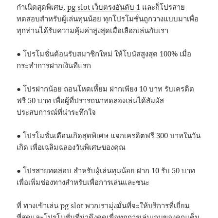
กำเนิดสุดพิเศษ,
pg slot เว็บตรงอันดับ 1
และก็โปรสาย
ทดสอบสำหรับผู้เล่นทุนน้อย ทุกโปรโมชั่นถูกวางแบบมาเพื่อ
ทุกท่านได้รับความคุ้มค่าสูงสุดเมื่อเลือกเล่นกับเรา
● โปรโมชั่นต้อนรับสมาชิกใหม่ ให้โบนัสสูงสุด 100% เมื่อ
กระทำการฝากเงินทีแรก
● โปรฝากน้อย ถอนโหดเหี้ยม ฝากเพียง 10 บาท รับเครดิต
ฟรี 50 บาท เพื่อผู้ที่ปรารถนาทดลองเล่นได้สัมผัส
ประสบการณ์ที่น่าระทึกใจ
● โปรโมชั่นเดือนเกิดสุดพิเศษ แจกเครดิตฟรี 300 บาทในวัน
เกิด เพื่อเฉลิมฉลองวันพิเศษของคุณ
● โปรสายทดสอบ สำหรับผู้เล่นทุนน้อย ฝาก 10 รับ 50 บาท
เพื่อเพิ่มช่องทางสำหรับเพื่อการเล่นและชนะ
ที่ ทางเข้าเล่น pg slot พวกเรามุ่งมั่นที่จะให้บริการที่เยี่ยม
ที่สุดและโปรโมชั่นที่น่าดึงดูดเพื่อทุกการเล่นเกมของคุณเต็ม