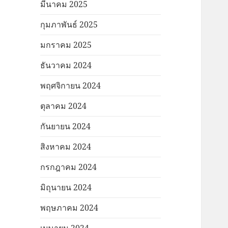
มีนาคม 2025
กุมภาพันธ์ 2025
มกราคม 2025
ธันวาคม 2024
พฤศจิกายน 2024
ตุลาคม 2024
กันยายน 2024
สิงหาคม 2024
กรกฎาคม 2024
มิถุนายน 2024
พฤษภาคม 2024