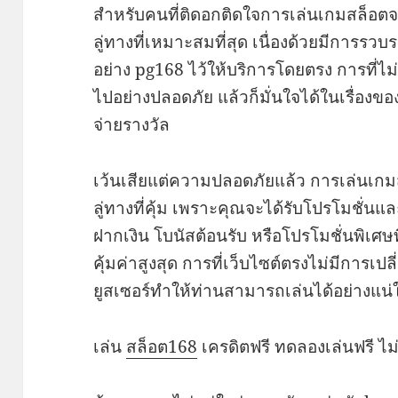
สำหรับคนที่ติดอกติดใจการเล่นเกมสล็อต
ลู่ทางที่เหมาะสมที่สุด เนื่องด้วยมีการร
อย่าง pg168 ไว้ให้บริการโดยตรง การที่ไม่
ไปอย่างปลอดภัย แล้วก็มั่นใจได้ในเรื่องข
จ่ายรางวัล
เว้นเสียแต่ความปลอดภัยแล้ว การเล่นเกมส
ลู่ทางที่คุ้ม เพราะคุณจะได้รับโปรโมชั่นแ
ฝากเงิน โบนัสต้อนรับ หรือโปรโมชั่นพิเศษท
คุ้มค่าสูงสุด การที่เว็บไซต์ตรงไม่มีการ
ยูสเซอร์ทำให้ท่านสามารถเล่นได้อย่างแน
เล่น
สล็อต168
เครดิตฟรี ทดลองเล่นฟรี ไม