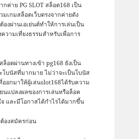
จากค่าย PG SLOT สล็อต168 เป็น
วบรวมเกมสล็อตเว็บตรงจากค่ายดัง
ต้องผ่านเอเย่นต์ทำให้การเล่นเป็น
องความเที่ยงธรรมสำหรับเพื่อการ
ล็อตผ่านทางเข้า pg168 ยังเป็น
ละโบนัสที่มากมาย ไม่ว่าจะเป็นโบนัส
ี่ออกมาให้ผู้เล่นslot168ได้รับความ
เปลี่ยนแปลงผลของการเล่นหรือล็อค
่ใจ และมีโอกาสได้กำไรได้มากขึ้น
่ต้องสมัครก่อน