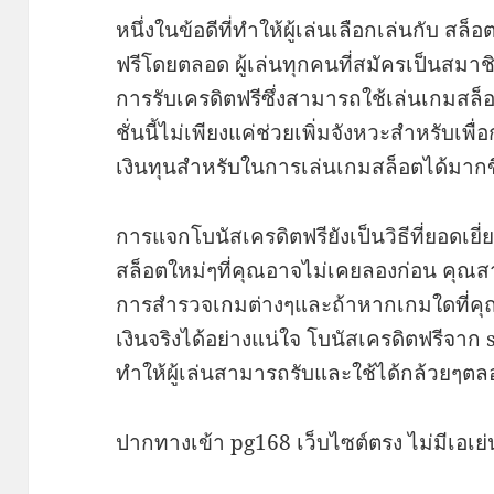
หนึ่งในข้อดีที่ทำให้ผู้เล่นเลือกเล่นกับ ส
ฟรีโดยตลอด ผู้เล่นทุกคนที่สมัครเป็นสมาช
การรับเครดิตฟรีซึ่งสามารถใช้เล่นเกมสล็อ
ชั่นนี้ไม่เพียงแค่ช่วยเพิ่มจังหวะสำหรับเพื่อ
เงินทุนสำหรับในการเล่นเกมสล็อตได้มากข
การแจกโบนัสเครดิตฟรียังเป็นวิธีที่ยอดเ
สล็อตใหม่ๆที่คุณอาจไม่เคยลองก่อน คุณ
การสำรวจเกมต่างๆและถ้าหากเกมใดที่คุณ
เงินจริงได้อย่างแน่ใจ โบนัสเครดิตฟรีจาก s
ทำให้ผู้เล่นสามารถรับและใช้ได้กล้วยๆต
ปากทางเข้า pg168 เว็บไซต์ตรง ไม่มีเอเย่น