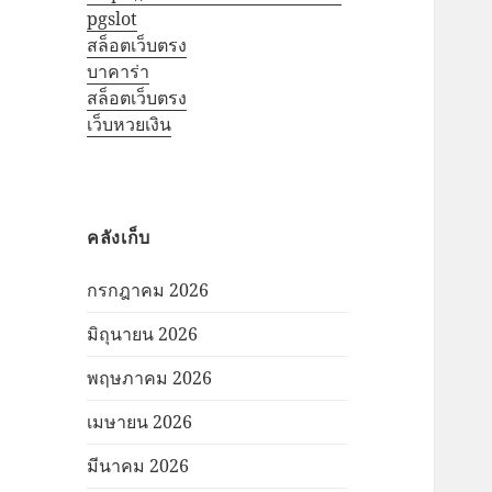
pgslot
สล็อตเว็บตรง
บาคาร่า
สล็อตเว็บตรง
เว็บหวยเงิน
คลังเก็บ
กรกฎาคม 2026
มิถุนายน 2026
พฤษภาคม 2026
เมษายน 2026
มีนาคม 2026