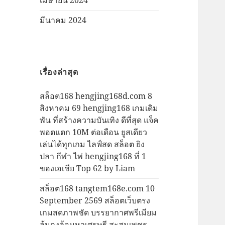
เมษายน 2024
มีนาคม 2024
เรื่องล่าสุด
สล็อต168 hengjing168d.com 8
สิงหาคม 69 hengjing168 เกมเดิม
พัน ที่สร้างความบันเทิง ดีที่สุด แจ็ค
พอตแตก 10M ต่อเดือน ยูสเดียว
เล่นได้ทุกเกม ไลฟ์สด สล็อต ยิง
ปลา กีฬา ไพ่ hengjing168 ที่ 1
ของเอเชีย Top 62 by Liam
สล็อต168 tangtem168e.com 10
September 2569 สล็อตเว็บตรง
เกมสดภาพชัด บรรยากาศพรีเมียม
ลุ้นกงล้อมหาเศรษฐี สะสมเพชร