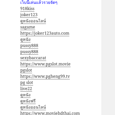
เว็บนี้เล่นแล้วรวยจัดๆ
918kiss
joker123
ดูหนังออนไลน์
sagame
https://joker123auto.com
ดูหนัง
pussy888
pussy888
sexybaccarat
https://www.pgslot.movie
pgslot
https://www.pgheng99.tv
pg slot
live22
ดูหนัง
ดูหนังฟรี
ดูหนังออนไลน์
https://www.moviehdthai.com