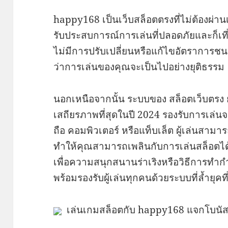
happy168 เป็นเว็บสล็อตตรงที่ไม่ต้องผ่านเ
รับประสบการณ์การเล่นที่ปลอดภัยและก็เที่ย
ไม่มีการปรับเปลี่ยนหรือแก้ไขอัตราการชน
ว่าการเล่นของคุณจะเป็นไปอย่างยุติธรรม
นอกเหนือจากนั้น ระบบของ สล็อตเว็บตรง
เสถียรภาพที่สุดในปี 2024 รองรับการเล่น
ถือ คอมพิวเตอร์ หรือแท็บเล็ต ผู้เล่นสามาร
ทำให้คุณสามารถเพลินกับการเล่นสล็อตได้ท
เพื่อความสนุกสนานร่าเริงหรือวิธีการทำก
พร้อมรองรับผู้เล่นทุกคนด้วยระบบที่ล้ำยุคที
เล่นเกมสล็อตกับ happy168 แจกโบนัสเ