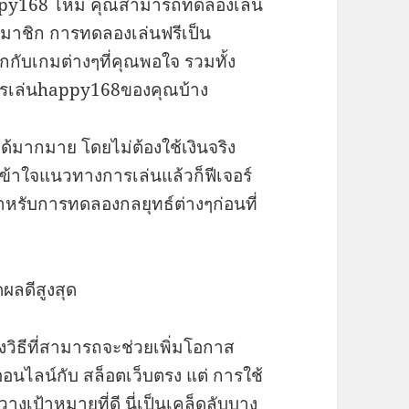
appy168 ไหม คุณสามารถทดลองเล่น
สมาชิก การทดลองเล่นฟรีเป็น
กกับเกมต่างๆที่คุณพอใจ รวมทั้ง
ารเล่นhappy168ของคุณบ้าง
้มากมาย โดยไม่ต้องใช้เงินจริง
เข้าใจแนวทางการเล่นแล้วก็ฟีเจอร์
สำหรับการทดลองกลยุทธ์ต่างๆก่อนที่
ผลดีสูงสุด
่งวิธีที่สามารถจะช่วยเพิ่มโอกาส
นไลน์กับ สล็อตเว็บตรง แต่ การใช้
งเป้าหมายที่ดี นี่เป็นเคล็ดลับบาง