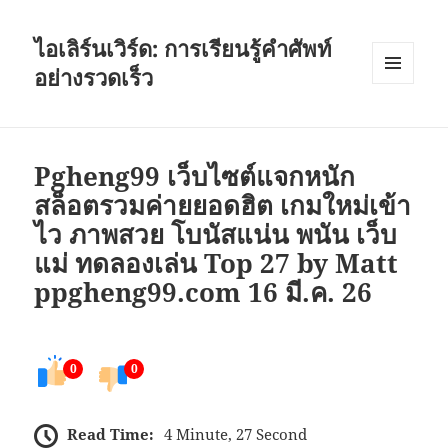
ไอเลิร์นเวิร์ด: การเรียนรู้คำศัพท์
อย่างรวดเร็ว
เมนู
และวิด
เจ็ต
Pgheng99 เว็บไซต์แจกหนัก
สล็อตรวมค่ายยอดฮิต เกมใหม่เข้า
ไว ภาพสวย โบนัสแน่น พนัน เว็บ
แม่ ทดลองเล่น Top 27 by Matt
ppgheng99.com 16 มี.ค. 26
0
0
Read Time:
4 Minute, 27 Second