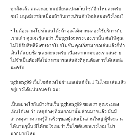
ทุกสิ่งแล้ว คุณจะอยากเปลี่ยนแปลงเว็บไซต์อีกไหมล่ะครับ
ผม? มนุษย์เรามักเมื่อยล้ากับการปรับตัวใหม่เสมอจริงไหม?
• ไม่ต้องตามโปรก็เล่นได้: ถ้าคุณได้มาทดลองใช้บริการกับ
เราแล้ว คุณจะรู้เลยว่า เว็บpgslot ตรงของเรานั้น ต่อให้คุณ
ไม่ได้รับสิทธิพิเศษจากโปรโมชัน คุณก็สามารถเล่นแล้วก็ทำ
เงินได้แบบชิลๆเลยล่ะนะครับ เนื่องจากเกมของเราเล่นง่าย
ไม่จำเป็นต้องพึ่งโปร สามารถเล่นดังที่คุณต้องการได้เลยล่ะ
นะครับ
pgheng99 เว็บไซต์ตรงไม่ผ่านเอเย่นต์ชั้น 1 ในไทย เล่นแล้ว
อยู่ยาวได้แน่นอนครับผม!
เป็นอย่างไรกันบ้างกับเว็บ pgheng99 ของเรา คุณจะมอง
เห็นได้เลยว่า เหตุต่างๆที่ผมยกมานั้น ส่วนมากแล้ว มันมี
สาเหตุจากความรู้สึกจริงๆของผู้เล่นเป็นส่วนใหญ่ ผู้ที่จะเล่น
ได้นานๆนั้น มิได้พอใจเลยว่าเว็บไซต์แตกแรงไหม โปร
มากมายไหม