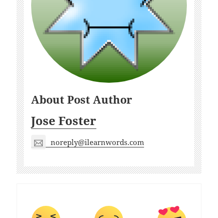
About Post Author
Jose Foster
noreply@ilearnwords.com