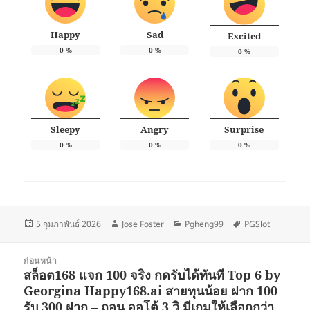
Happy
Sad
Excited
0
%
0
%
0
%
Sleepy
Angry
Surprise
0
%
0
%
0
%
เขียน
ผู้
หมวด
ป้าย
5 กุมภาพันธ์ 2026
Jose Foster
Pgheng99
PGSlot
เมื่อ
เขียน
หมู่
กำกับ
แนะแนว
ก่อนหน้า
เรื่อง
สล็อต168 แจก 100 จริง กดรับได้ทันที Top 6 by
เรื่อง
Georgina Happy168.ai สายทุนน้อย ฝาก 100
ก่อน
รับ 300 ฝาก – ถอน ออโต้ 3 วิ มีเกมให้เลือกกว่า
หน้า: