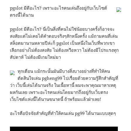
pgslot มีดีอะไร? เพราะอะไรคนเล่นถึงอยู่กับเว็บไซต์
ตรงนี้ได้นาน
pgslot มีดีอะไร? นี่เป็นสิ่งที่คนไม่ใช่น้อยบางครั้งก็อาจจะ
สงสัยแต่ไม่เคยได้คำตอบจริงๆสักหนึ่งครั้ง แม้ถามคนที่เล่น
สล็อตมานานหลายปีล่ะก็ pgslot เป็นหนึ่งในเว็บที่พวกเขา
เลือกอย่างไม่ต้องสงสัย ไม่ต้องหวือหวา ไม่ต้องมีโปรแรงทุก
สัปดาห์ ไม่ต้องมีเกมใหม่มา
ทุกเดือน แม้กระนั้นมันมีบางสิ่งบางอย่างที่ทำให้คน
ตัดสินใจเล่น pgheng99 ไปเรื่อยด้วยความรู้สึกสำคัญที่
ว่า เว็บนี้เล่นได้นานจริง ในเนื้อหานี้ ผมจะพาคุณมาหาเหตุ
ผลกันเลย เพราะอะไรคนเล่นโดยมากถึงอยู่กับเว็บตรง
เว็บไซต์แห่งนี้ได้นานขนาดนี้ ถ้าพร้อมแล้วฝ่าเลย!
อะไรคือปัจจัยสำคัญที่ทำให้คนเล่น pg99 ได้นานแบบสุดๆ