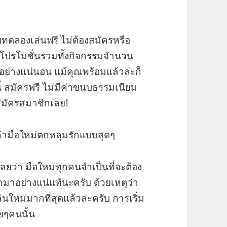
บบทดลองเล่นฟรี ไม่ต้องสมัครหรือ
บโปรโมชั่นรวมทั้งกิจกรรมจำนวน
อย่างแน่นอน แม้คุณพร้อมแล้วล่ะก็
้ สมัครฟรี ไม่มีค่าขนบธรรมเนียม
 สมัครสมาชิกเลย!
่ามือใหม่ตกหลุมรักแบบสุดๆ
ยว่า มือใหม่ทุกคนจำเป็นที่จะต้อง
มาอย่างแน่แท้นะครับ ด้วยเหตุว่า
เล่นใหม่มากที่สุดแล้วล่ะครับ การเริ่ม
ยๆคนนั้น