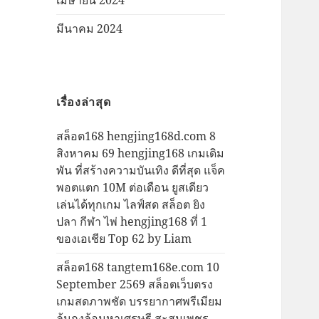
เมษายน 2024
มีนาคม 2024
เรื่องล่าสุด
สล็อต168 hengjing168d.com 8
สิงหาคม 69 hengjing168 เกมเดิม
พัน ที่สร้างความบันเทิง ดีที่สุด แจ็ค
พอตแตก 10M ต่อเดือน ยูสเดียว
เล่นได้ทุกเกม ไลฟ์สด สล็อต ยิง
ปลา กีฬา ไพ่ hengjing168 ที่ 1
ของเอเชีย Top 62 by Liam
สล็อต168 tangtem168e.com 10
September 2569 สล็อตเว็บตรง
เกมสดภาพชัด บรรยากาศพรีเมียม
ลุ้นกงล้อมหาเศรษฐี สะสมเพชร