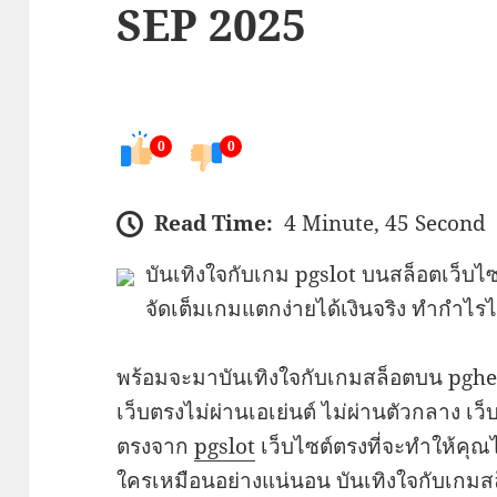
SEP 2025
0
0
Read Time:
4 Minute, 45 Second
บันเทิงใจกับเกม pgslot บนสล็อตเว็บไซต์
จัดเต็มเกมแตกง่ายได้เงินจริง ทำกำไรไ
พร้อมจะมาบันเทิงใจกับเกมสล็อตบน pghen
เว็บตรงไม่ผ่านเอเย่นต์ ไม่ผ่านตัวกลาง 
ตรงจาก
pgslot
เว็บไซต์ตรงที่จะทำให้คุณไ
ใครเหมือนอย่างแน่นอน บันเทิงใจกับเกมส