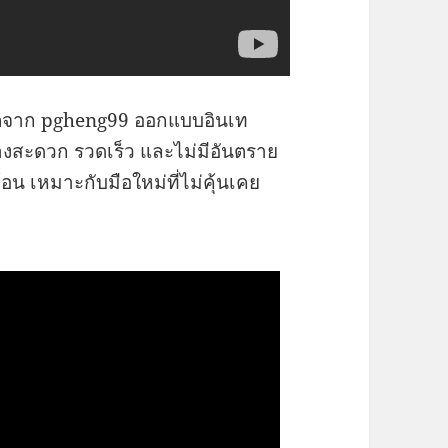
ตจาก pgheng99 ออกแบบอินเท
างสะดวก รวดเร็ว และไม่มีอันตราย
้อน เหมาะกับมือใหม่ที่ไม่คุ้นเคย