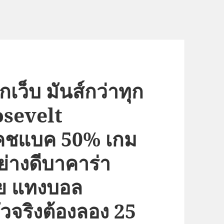
ว็บ มันส์กว่าทุก
osevelt
คชแบค 50% เกม
่างดีบาคาร่า
วย แทงบอล
วจริงต้องลอง 25