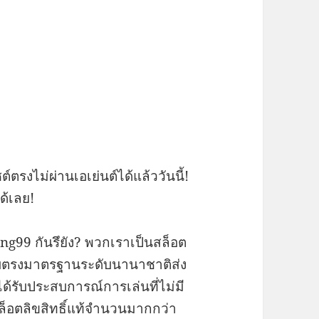
ตรงไม่ผ่านเอเย่นต์ได้แล้ววันนี้!
ด้เลย!
g99 กันรึยัง? พวกเราเป็นสล็อต
เว็บตรงมาตรฐานระดับนานาชาติส่ง
ด้รับประสบการณ์การเล่นที่ไม่มี
ล็อตลิขสิทธิ์แท้จำนวนมากกว่า