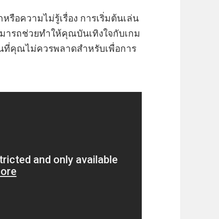
ือความไม่รู้เรื่อง การเริ่มต้นเล่น
สามารถช่วยทำให้คุณบันเทิงใจกับเกม
่นที่คุณไม่ควรพลาดสำหรับเพื่อการ