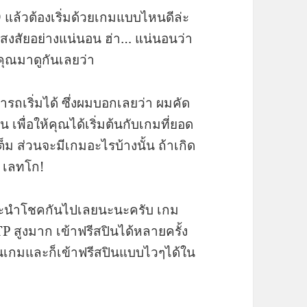
 แล้วต้องเริ่มด้วยเกมแบบไหนดีล่ะ
่านสงสัยอย่างแน่นอน ฮ่า… แน่นอนว่า
คุณมาดูกันเลยว่า
รถเริ่มได้ ซึ่งผมบอกเลยว่า ผมคัด
น เพื่อให้คุณได้เริ่มต้นกับเกมที่ยอด
ม ส่วนจะมีเกมอะไรบ้างนั้น ถ้าเกิด
บ เลทโก!
โกะนำโชคกันไปเลยนะนะครับ เกม
 สูงมาก เข้าฟรีสปินได้หลายครั้ง
่นเกมและก็เข้าฟรีสปินแบบไวๆได้ใน