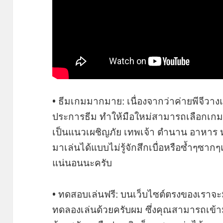
• ธีมเกมมากมาย: เนื่องจากว่าค่ายพีจี
ประการธีม ทำให้มือใหม่สามารถเลือกเกมธี
เป็นแนวเผชิญภัย เทพเจ้า ตำนาน อาหาร 
มาเล่นได้แบบไม่รู้จักสึกเบื่อหรือซ้ำๆซากๆ
แน่นอนนะครับ
• ทดสอบเล่นฟรี: บนเว็บไซต์ตรงของเราจะ
ทดลองเล่นด้วยครับผม ซึ่งคุณสามารถเข้า