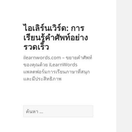
ไอเลิร์นเวิร์ด: การ
เรียนรู้คำศัพท์อย่าง
รวดเร็ว
ilearnwords.com – ขยายคำศัพท์
ของคุณด้วย iLearnWords
แพลตฟอร์มการเรียนภาษาที่สนุก
และมีประสิทธิภาพ
ค้นหา
สำหรับ: