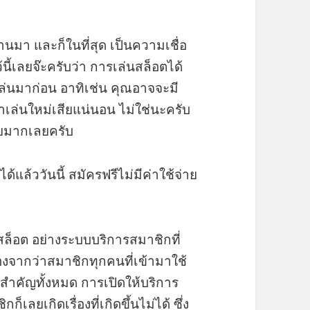
ผ่านมา และก็ในที่สุด เป็นความเชื่อ
นี้เลยจ๊ะครับว่า การเล่นสล็อตได้
ุณเล่นมาก่อน อาทิเช่น คุณอาจจะมี
มาเล่นใหม่เสียแน่นอน ไม่ใช่นะครับ
้อยมากเลยครับ
แล้ววันนี้ สมัครฟรีไม่มีค่าใช้จ่าย
สล็อต อย่างระบบบริการสมาชิกที่
่องจากว่าสมาชิกทุกคนที่เข้ามาใช้
สำคัญทั้งหมด การเปิดให้บริการ
ยเกิดเรื่องที่เกิดขึ้นไม่ได้ ซึ่ง