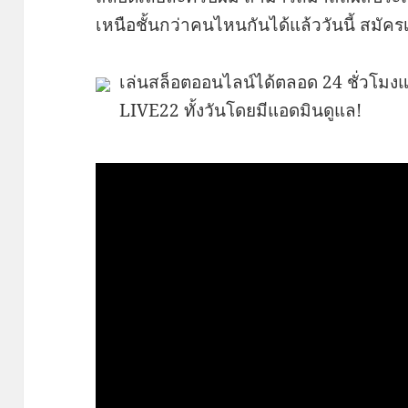
เหนือชั้นกว่าคนไหนกันได้แล้ววันนี้ สมัคร
เล่นสล็อตออนไลน์ได้ตลอด 24 ชั่วโมงแ
LIVE22 ทั้งวันโดยมีแอดมินดูแล!