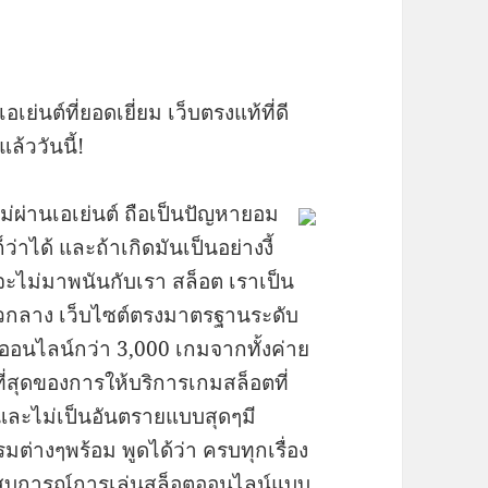
่นต์ที่ยอดเยี่ยม เว็บตรงแท้ที่ดี
ล้ววันนี้!
ม่ผ่านเอเย่นต์ ถือเป็นปัญหายอม
าได้ และถ้าเกิดมันเป็นอย่างงี้
ณจะไม่มาพนันกับเรา สล็อต เราเป็น
นตัวกลาง เว็บไซต์ตรงมาตรฐานระดับ
ออนไลน์กว่า 3,000 เกมจากทั้งค่าย
่สุดของการให้บริการเกมสล็อตที่
 และไม่เป็นอันตรายแบบสุดๆมี
มต่างๆพร้อม พูดได้ว่า ครบทุกเรื่อง
ะสบการณ์การเล่นสล็อตออนไลน์แบบ