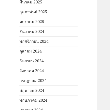
มีนาคม 2025
กุมภาพันธ์ 2025
มกราคม 2025
ธันวาคม 2024
พฤศจิกายน 2024
ตุลาคม 2024
กันยายน 2024
สิงหาคม 2024
กรกฎาคม 2024
มิถุนายน 2024
พฤษภาคม 2024