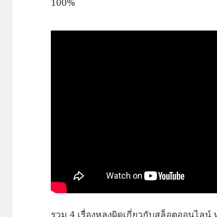
100%
รวม 4 เรื่องหลงผิดเกี่ยวกับสล็อตออนไลน์ 