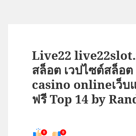
Live22 live22slot
สล็อต เวปไซต์สล็อต
casino onlineเว็บแ
ฟรี Top 14 by Ran
0
0