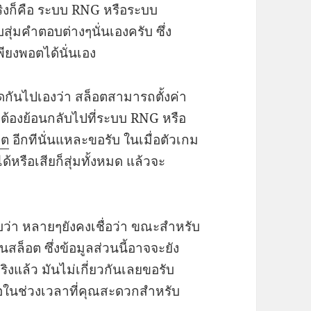
ริงก็คือ ระบบ RNG หรือระบบ
่มคำตอบต่างๆนั่นเองครับ ซึ่ง
พียงพอตได้นั่นเอง
กันไปเองว่า สล็อตสามารถตั้งค่า
จำต้องย้อนกลับไปที่ระบบ RNG หรือ
อต
อีกทีนั่นแหละขอรับ ในเมื่อตัวเกม
หรือเสียก็สุ่มทั้งหมด แล้วจะ
ว่า หลายๆยังคงเชื่อว่า ขณะสำหรับ
สล็อต ซึ่งข้อมูลส่วนนี้อาจจะยัง
ริงแล้ว มันไม่เกี่ยวกันเลยขอรับ
ือในช่วงเวลาที่คุณสะดวกสำหรับ