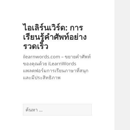
ไอเลิร์นเวิร์ด: การ
เรียนรู้คำศัพท์อย่าง
รวดเร็ว
ilearnwords.com – ขยายคำศัพท์
ของคุณด้วย iLearnWords
แพลตฟอร์มการเรียนภาษาที่สนุก
และมีประสิทธิภาพ
ค้นหา
สำหรับ: