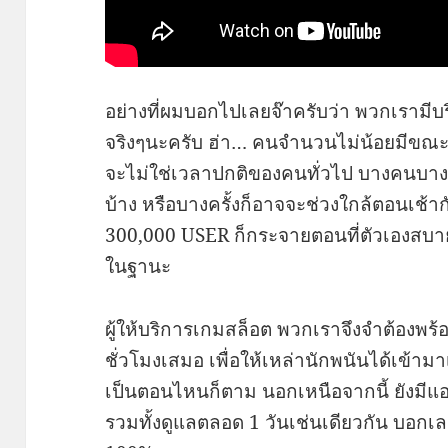
อย่างที่ผมบอกไปเลยจ๊าครับว่า พวกเรามีบร
จริงๆนะครับ ฮ่า… คนจำนวนไม่น้อยมีขณะใ
จะไม่ใช่เวลาปกติของคนทั่วไป บางคนบางครั
บ้าง หรือบางครั้งก็อาจจะช่วงใกล้ตอนเช้าก
300,000 USER ก็กระจายตอนที่ตัวเองสบ
ในฐานะ
ผู้ให้บริการเกมสล็อต พวกเราจึงจำต้องพร
ชั่วโมงเสมอ เพื่อให้เหล่านักพนันได้เข้าม
เป็นตอนไหนก็ตาม นอกเหนือจากนี้ ยังมี
รวมทั้งดูแลตลอด 1 วันเช่นเดียวกัน บอกเ