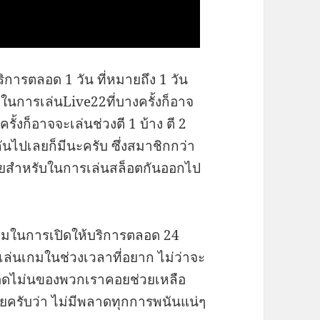
ิการตลอด 1 วัน ที่หมายถึง 1 วัน
นการเล่นLive22ที่บางครั้งก็อาจ
้งก็อาจจะเล่นช่วงตี 1 บ้าง ตี 2
ันไปเลยก็มีนะครับ ซึ่งสมาชิกกว่า
ายสำหรับในการเล่นสล็อตกันออกไป
้อมในการเปิดให้บริการตลอด 24
าเล่นเกมในช่วงเวลาที่อยาก ไม่ว่าจะ
แอดไม่นของพวกเราคอยช่วยเหลือ
ลยครับว่า ไม่มีพลาดทุกการพนันแน่ๆ