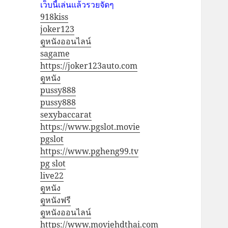
เว็บนี้เล่นแล้วรวยจัดๆ
918kiss
joker123
ดูหนังออนไลน์
sagame
https://joker123auto.com
ดูหนัง
pussy888
pussy888
sexybaccarat
https://www.pgslot.movie
pgslot
https://www.pgheng99.tv
pg slot
live22
ดูหนัง
ดูหนังฟรี
ดูหนังออนไลน์
https://www.moviehdthai.com