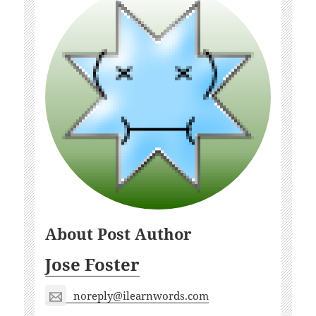
About Post Author
Jose Foster
noreply@ilearnwords.com