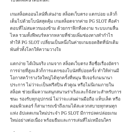
เกมสล็อตออนไลน์ที่เล่นง่าย สล็อตเว็บตรง แตกบ่อย แล้วก็
เต็มไปด้วยโบนัสสุดคุ้ม เกมสล็อตจากค่าย PG SLOT คือคำ
ตอบที่ไม่สมควรมองข้าม ด้วยกราฟิกที่งดงาม ระบบเกมลื่น
ไหล รวมทั้งฟีพบร์หลากหลายที่ช่วยเพิ่มช่องทางทำกำไร
ทำให้ PG SLOT เปลี่ยนเป็นหนึ่งในค่ายเกมยอดฮิตที่นักเดิม
พันทั่วทั้งโลกให้ความวางใจ
แตกง่าย ได้เงินจริง เกมจาก สล็อตเว็บตรง ลือชื่อเรื่องอัตรา
การจ่ายที่สูงแล้วก็การแตกของโบนัสที่บ่อยครั้ง ทำให้ท่านมี
โอกาสคว้ารางวัลใหญ่ได้ทุกครั้งที่หมุน ฟีเจอร์เกมนานา
ประการ ไม่ว่าจะเป็นฟรีสปิน ตัวคูณ หรือไม่นิเกมภายใน
สล็อต ช่วยเพิ่มความสนุกสนานร่าเริงและก็จังหวะสำหรับการ
ชนะ รองรับทุกอุปกรณ์ ไม่ว่าจะเล่นผ่านมือถือ แท็บเล็ต หรือ
คอมพิวเตอร์ ก็สามารถเข้าถึงเกมได้สะดวกสบายทุกหนทุก
แห่ง อัปเดตเกมใหม่ประจำ PG SLOT มีการปลดปล่อยเกม
ใหม่อย่างต่อเนื่อง พร้อมธีมและการเล่นที่ไม่เหมือนใคร