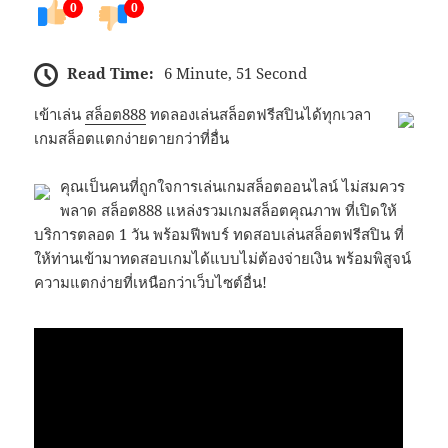
0
0
Read Time:
6 Minute, 51 Second
เข้าเล่น
สล็อต888
ทดลองเล่นสล็อตฟรีสปินได้ทุกเวลา
เกมสล็อตแตกง่ายดายกว่าที่อื่น
คุณเป็นคนที่ถูกใจการเล่นเกมสล็อตออนไลน์ ไม่สมควร
พลาด สล็อต888 แหล่งรวมเกมสล็อตคุณภาพ ที่เปิดให้
บริการตลอด 1 วัน พร้อมฟีพบร์ ทดสอบเล่นสล็อตฟรีสปิน ที่
ให้ท่านเข้ามาทดสอบเกมได้แบบไม่ต้องจ่ายเงิน พร้อมพิสูจน์
ความแตกง่ายที่เหนือกว่าเว็บไซต์อื่น!