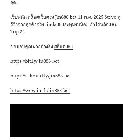
สุด!
เว็บพนัน สล็อตเว็บตรง Jin888.bet 11 พ.ค. 2025 Steve ดู
รีวิวจากลูกค้าจริง jinda888ลงทุนงบน้อย กำไรหลักแสน
Top 25
ขอขอบคุณมากอ้างอิง
สล็อต888
https://bit.ly/jin888-bet
https://rebrand.ly/jin888-bet
https://wow.in.th/jin888-bet