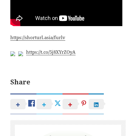
https://shorturl.asia/furlv
https://t.co/5j8XYrZOyA
Share