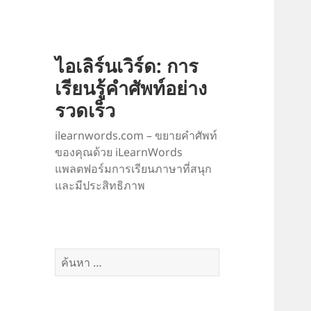
ไอเลิร์นเวิร์ด: การ
เรียนรู้คำศัพท์อย่าง
รวดเร็ว
ilearnwords.com – ขยายคำศัพท์
ของคุณด้วย iLearnWords
แพลตฟอร์มการเรียนภาษาที่สนุก
และมีประสิทธิภาพ
ค้นหา
สำหรับ: