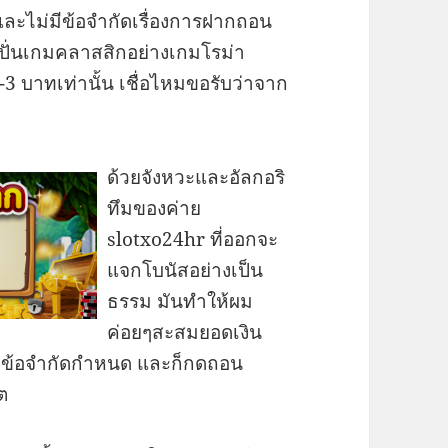
 และไม่มีข้อจำกัดเรื่องการฝากถอน
้ไปปั่นเกมคลาสสิกอย่างเกมโรม่า
3 บาทเท่านั้น เชื่อไหมขอรับว่าจาก
ด้วยจังหวะและอัลกอริ
ทึมของค่าย
slotxo24hr ที่ออกจะ
แจกโบนัสอย่างเป็น
ธรรม มันทำให้ผม
ค่อยๆสะสมยอดเงิน
ี่ข้อจำกัดกำหนด และก็กดถอน
ต