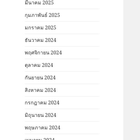
มีนาคม 2025
กุมภาพันธ์ 2025
มกราคม 2025
ธันวาคม 2024
พฤศจิกายน 2024
ตุลาคม 2024
กันยายน 2024
สิงหาคม 2024
กรกฎาคม 2024
มิถุนายน 2024
พฤษภาคม 2024