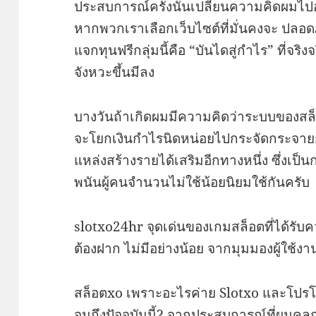
ประสบการณ์ครั้งนั้นเปลี่ยนความคิดผมไปอ
หากพวกเราเลือกเว็บไซต์ที่มั่นคงจะ ปลอดภ
แจกทุนฟรีกลุ่มนี้คือ “บันไดสู่กำไร” ที่จริ
จังหวะขึ้นมีลง
บางวันถ้าเกิดผมมีความคิดว่าระบบของสล็อต
จะโยกเงินกำไรนิดหน่อยไปกระจัดกระจายการเ
แหล่งสร้างรายได้เสริมอีกทางหนึ่ง ซึ่งเป็
พนันผู้คนจำนวนไม่ใช้น้อยนิยมใช้กันครับ
slotxo24hr จุดเด่นของเกมสล็อตที่ได้รับ
ต้องฝาก ไม่มีอย่างน้อย จากมุมมองผู้ใช้งา
สล็อตxo เพราะอะไรค่าย Slotxo และโปรโมช
จนถึงปัจจุบันนี้? จากประสบการณ์ที่ผมคล