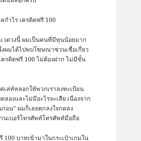
ยงโดนหลอกครับ
ลกำไร เครดิตฟรี 100
่แวดวงนี้ ผมเป็นคนที่มีทุนน้อยมาก
นึ่งผมได้ไปพบโฆษณาชวนเชื่อเกี่ยว
รดิตฟรี 100 ไม่ต้องฝาก ไม่มีขั้น
ค่เล่ห์หลอกให้พวกเราลงทะเบียน
ลองและไม่มีอะไรจะเสีย เนื่องจาก
งินก่อน” ผมก็เลยตกลงใจกดลง
านเบอร์โทรศัพท์โทรศัพท์มือถือ
ตฟรี 100 บาทเข้ามาในกระเป๋าเกมใน