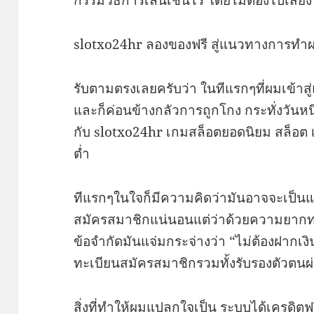
กรรมวิธีการเล่นเช่นไร โดยไม่ต้องไปเสี่
slotxo24hr ลองของฟรี สู่แนวทางการทำผ
รับตามตรงเลยครับว่า ในทีแรกๆที่ผมเข้าสู
และก็ค่อนข้างกลัวการถูกโกง กระทั่งวันห
กับ slotxo24hr เกมสล็อตยอดนิยม สล็อต เค
ต่ำ
ทีแรกๆในใจก็มีความคิดว่ามันอาจจะเป็นแ
สมัครสมาชิกแน่นอนแต่ว่าด้วยความยากทด
ข้อจำกัดมันแจ่มกระจ่างว่า “ไม่ต้องฝากเ
ทะเบียนสมัครสมาชิกรวมทั้งรับรองตัวตนผ่
สิ่งที่ทำให้ผมแปลกใจเป็น ระบบได้เครดิ