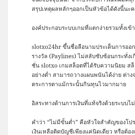
สรุปเหตุผลหลักๆออกเป็นหัวข้อได้ดังนี้นะค
องค์ประกอบระบบเกมที่แตกง่ายรวมทั้งเข้
slotxo24hr ขึ้นชื่อลือนามประเด็นการออ
รางวัล (Paylines) ไม่สลับซับซ้อนกระทั่งเก
ชั่น slotxo เกมสล็อตที่ได้รับความนิยม สล
อย่างต่ำ สามารถวางแผนพนันได้ง่าย ต่าง
ตระการตาแม้กระนั้นกินทุนไวมากมาย
อิสระทางด้านการเงินที่แท้จริงด้วยระบบไม่
คำว่า “ไม่มีขั้นต่ำ” คือหัวใจสำคัญของโปร
เงินเหลือติดบัญชีเพียงแค่นิดเดียว หรือต