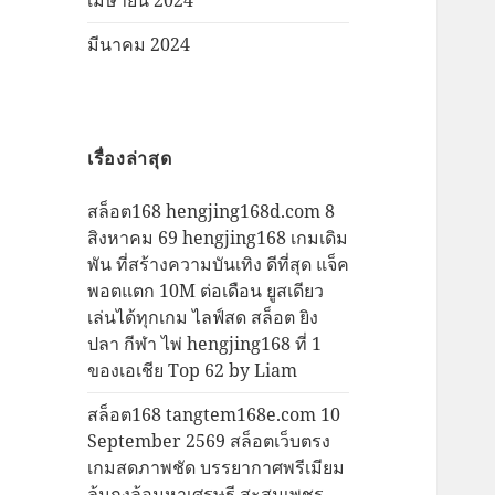
เมษายน 2024
มีนาคม 2024
เรื่องล่าสุด
สล็อต168 hengjing168d.com 8
สิงหาคม 69 hengjing168 เกมเดิม
พัน ที่สร้างความบันเทิง ดีที่สุด แจ็ค
พอตแตก 10M ต่อเดือน ยูสเดียว
เล่นได้ทุกเกม ไลฟ์สด สล็อต ยิง
ปลา กีฬา ไพ่ hengjing168 ที่ 1
ของเอเชีย Top 62 by Liam
สล็อต168 tangtem168e.com 10
September 2569 สล็อตเว็บตรง
เกมสดภาพชัด บรรยากาศพรีเมียม
ลุ้นกงล้อมหาเศรษฐี สะสมเพชร