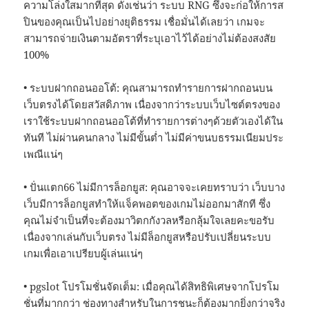
ความโล่งใสมากที่สุด ดังเช่นว่า ระบบ RNG ซึ่งจะก่อให้การส
ปินของคุณเป็นไปอย่างยุติธรรม เชื่อมั่นได้เลยว่า เกมจะ
สามารถจ่ายเงินตามอัตราที่ระบุเอาไว้ได้อย่างไม่ต้องสงสัย
100%
• ระบบฝากถอนออโต้: คุณสามารถทำรายการฝากถอนบน
เว็บตรงได้โดยสวัสดิภาพ เนื่องจากว่าระบบเว็บไซต์ตรงของ
เราใช้ระบบฝากถอนออโต้ที่ทำรายการต่างๆด้วยตัวเองได้ใน
ทันที ไม่ผ่านคนกลาง ไม่มีขั้นต่ำ ไม่มีค่าขนบธรรมเนียมประ
เพณีแน่ๆ
• ปั่นแตก66 ไม่มีการล็อกยูส: คุณอาจจะเคยทราบว่า เว็บบาง
เว็บมีการล็อกยูสทำให้แจ็คพอตของเกมไม่ออกมาสักที ซึ่ง
คุณไม่จำเป็นที่จะต้องมาวิตกกังวลหรือกลุ้มใจเลยคะขอรับ
เนื่องจากเล่นกับเว็บตรง ไม่มีล็อกยูสหรือปรับเปลี่ยนระบบ
เกมเพื่อเอาเปรียบผู้เล่นแน่ๆ
• pgslot โปรโมชั่นจัดเต็ม: เมื่อคุณได้สิทธิพิเศษจากโปรโม
ชั่นที่มากกว่า ช่องทางสำหรับในการชนะก็ต้องมากยิ่งกว่าจริง