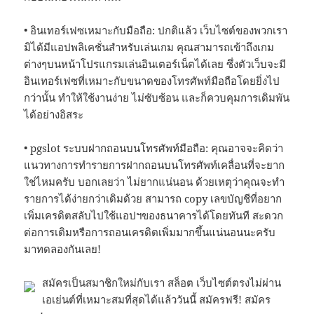
• อินเทอร์เฟซเหมาะกับมือถือ: ปกติแล้ว เว็บไซต์ของพวกเรา
มิได้มีแอปพลิเคชั่นสำหรับเล่นเกม คุณสามารถเข้าถึงเกม
ต่างๆบนหน้าโปรแกรมเล่นอินเตอร์เน็ตได้เลย ซึ่งตัวเว็บจะมี
อินเทอร์เฟซที่เหมาะกับขนาดของโทรศัพท์มือถือโดยยิ่งไป
กว่านั้น ทำให้ใช้งานง่าย ไม่ซับซ้อน และก็ควบคุมการเดิมพัน
ได้อย่างอิสระ
• pgslot ระบบฝากถอนบนโทรศัพท์มือถือ: คุณอาจจะคิดว่า
แนวทางการทำรายการฝากถอนบนโทรศัพท์เคลื่อนที่จะยาก
ใช่ไหมครับ บอกเลยว่า ไม่ยากแน่นอน ด้วยเหตุว่าคุณจะทำ
รายการได้ง่ายกว่าเดิมด้วย สามารถ copy เลขบัญชีที่อยาก
เพิ่มเครดิตสลับไปใช้แอปฯของธนาคารได้โดยทันที สะดวก
ต่อการเติมหรือการถอนเครดิตเพิ่มมากขึ้นแน่นอนนะครับ
มาทดลองกันเลย!
สมัครเป็นสมาชิกใหม่กับเรา สล็อต เว็บไซต์ตรงไม่ผ่าน
เอเย่นต์ที่เหมาะสมที่สุดได้แล้ววันนี้ สมัครฟรี! สมัคร