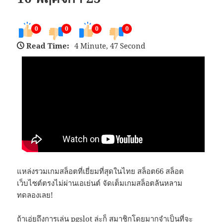
0
0
0
0
Read Time:
4 Minute, 47 Second
แหล่งรวมเกมสล็อตที่เยี่ยมที่สุดในไทย สล็อต66 สล็อต
เว็บไซต์ตรงไม่ผ่านเอเย่นต์ จัดเต็มเกมสล็อตล้นหลาม
ทดลองเลย!
ถ้าเอ่ยถึงการเล่น pgslot ล่ะก็ สมาชิกโดยมากจำเป็นที่จะ