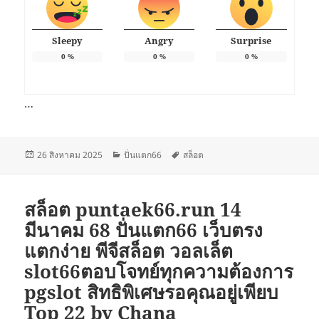
Sleepy
Angry
Surprise
0
%
0
%
0
%
…
เขียน
หมวด
ป้าย
26 สิงหาคม 2025
ปั่นแตก66
สล็อต
เมื่อ
หมู่
กำกับ
สล็อต puntaek66.run 14
มีนาคม 68 ปั่นแตก66 เว็บตรง
แตกง่าย พีจีสล็อต วอลเล็ต
slot66ตอบโจทย์ทุกความต้องการ
pgslot สิทธิพิเศษรอคุณอยู่เพียบ
Top 22 by Chana