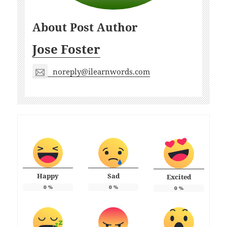
About Post Author
Jose Foster
noreply@ilearnwords.com
Happy
Sad
Excited
0
%
0
%
0
%