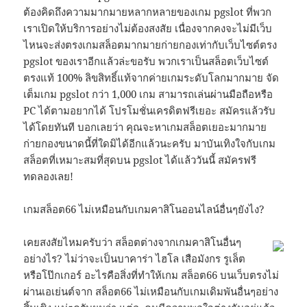
ต้องคิดถึงความมากมายหลากหลายของเกม pgslot ที่พวก
เราเปิดให้บริการอย่างไม่ต้องสงสัย เนื่องจากคงจะไม่มีเว็บ
ไหนจะส่งตรงเกมสล็อตมากมายก่ายกองเท่ากับเว็บไซต์ตรง
pgslot ของเราอีกแล้วล่ะขอรับ พวกเราเป็นสล็อตเว็บไซต์
ตรงแท้ 100% ลิขสิทธิ์แท้จากค่ายเกมระดับโลกมากมาย จัด
เต็มเกม pgslot กว่า 1,000 เกม สามารถเล่นผ่านมือถือหรือ
PC ได้ตามอยากได้ โปรโมชั่นเครดิตฟรีเยอะ สมัครแล้วรับ
ได้โดยทันที บอกเลยว่า คุณจะหาเกมสล็อตเยอะมากมาย
ก่ายกองขนาดนี้ที่ใดมิได้อีกแล้วนะครับ มาบันเทิงใจกับเกม
สล็อตที่เหมาะสมที่สุดบน pgslot ได้แล้ววันนี้ สมัครฟรี
ทดลองเลย!
เกมสล็อต66 ไม่เหมือนกับเกมคาสิโนออนไลน์อื่นๆยังไง?
เคยสงสัยไหมครับว่า สล็อตต่างจากเกมคาสิโนอื่นๆ
อย่างไร? ไม่ว่าจะเป็นบาคาร่า ไฮโล เสือมังกร รูเล็ต
หรือโป๊กเกอร์ อะไรคือสิ่งที่ทำให้เกม สล็อต66 บนเว็บตรงไม่
ผ่านเอเย่นต์จาก สล็อต66 ไม่เหมือนกับเกมเดิมพันอื่นๆอย่าง