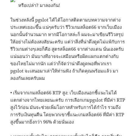
หรือเปล่า? มาลองกัน!
ในช่วงหลังนี้ pgslot ได้ได้โอกาสติดตามบทความจากต่าง
ประเทศเยอะขึ้น แน่ๆครับว่า รีวิวเกมสล็อต66 จากเว็บเมือง
นอกนั้นจำนวนมาก หากมีโอกาสล่ะก็ ผมจะมาเขียนรีวิวสรุป
ให้อย่างไม่ต้องสงสัยนะครับ แต่ว่าสิ่งที่น่าดึงดูดไม่แพ้กับการ
รีวิวเกมต่างๆเลยก็คือ สูตรสล็อต66 จากต่างแดน นั่นเองครับ
แน่นอนว่า มันบางทีอาจจะเสมือนหรือผิดแผกแตกต่างกับ
ของไทยไม่มากนัก แต่ว่าก็จัดว่าน่าดึงดูดพอที่พวกเรา
pgslot จะเสนอมาเล่าให้ท่านฟัง ถ้าเกิดคุณพร้อมแล้ว มา
ลองกันเลยครับผม
• เริ่มจากเกมสล็อต66 RTP สูง: เว็บเมืองนอกชี้แนะไม่ได้
แตกต่างจากไทยเลยนะครับ การเลือกเกมpgslot ที่มีค่า RTP
สูงไว้ก่อน มันจะช่วยเพิ่มโอกาสสำหรับการได้กำไร รวมถึง
การรับเงินทุนคืน โดยพวกเขาชี้แนะเกมสล็อต66 ที่มีค่า RTP
สูงขึ้นมากยิ่งกว่า 96% ด้วยนั่นเอง