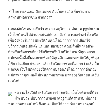
ทำไมการเล่นเกม
ปั่นแตก66
กับเว็บตรงถึงเพิ่มช่องทาง
สำหรับเพื่อการชนะมากกว่า?
เคยสงสัยไหมนะครับว่า เพราะเหตุใดการเล่นเกม pgslot บน
เว็บไซต์ตรงไม่ผ่านเอเย่นต์กับเรา ถึงสามารถสร้างกำไรหรือ
เพิ่มจังหวะในการชนะให้กับคุณได้มากกว่าการเลือกใช้
บริการเว็บเอเย่นต์? แน่นอนขอรับว่า คุณมีสิทธิ์ทุกๆอย่าง
สำหรับเพื่อการเลือกใช้บริการเว็บไซต์ใดก็ตามที่คุณอยาก
แม้กระนั้นสิ่งที่ผมอยากที่จะให้คุณคิดและตระหนักให้สูงที่สุด
ก็คือ เว้นเสียแต่ช่องทางสำหรับในการชนะที่มากกว่าแล้ว ปั่น
แตก66 เว็บไซต์ตรงยังให้ความปลอดภัยได้มากกว่าอีกด้วย
แต่ถ้าหากคุณมองไม่เห็นภาพมากพอ มาลองดูกันเลยนะครับ
เลทโก!
• ความโล่งใสสำหรับในการชำระเงิน: เว็บไซต์ตรงที่ดีจะ
มีระบบระเบียบการรับรองมาตรฐานที่ดีสำหรับเพื่อการ
พนันสล็อตออนไลน์ ซึ่งมันจะมีผลให้การเล่นเกมของคุณมี