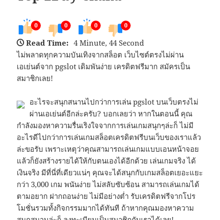
0
0
0
0
Read Time:
4 Minute, 44 Second
ไม่พลาดทุกความบันเทิงจากสล็อต เว็บไซต์ตรงไม่ผ่าน
เอเย่นต์จาก pgslot เดิมพันง่าย เครดิตฟรีมาก สมัครเป็น
สมาชิกเลย!
อะไรจะสนุกสนานไปกว่าการเล่น pgslot บนเว็บตรงไม่
ผ่านเอเย่นต์อีกล่ะครับ? บอกเลยว่า หากในตอนนี้ คุณ
กำลังมองหาความรื่นเริงใจจากการเล่นเกมสนุกๆล่ะก็ ไม่มี
อะไรดีไปกว่าการเล่นเกมสล็อตเครดิตฟรีบนเว็บของเราแล้ว
ล่ะขอรับ เพราะเหตุว่าคุณสามารถเล่นเกมแบบเอนหน้าจอย
แล้วก็ยังสร้างรายได้ให้กับตนเองได้อีกด้วย เล่นเกมจริง ได้
เงินจริง มีที่นี่ที่เดียวแน่ๆ คุณจะได้สนุกกับเกมสล็อตเยอะแยะ
กว่า 3,000 เกม พนันง่าย ไม่สลับซับซ้อน สามารถเล่นเกมได้
ตามอยาก ฝากถอนง่าย ไม่มีอย่างต่ำ รับเครดิตฟรีจากโปร
โมชั่นรวมทั้งกิจกรรมมากได้ทันที ถ้าหากคุณมองหาความ
สนุกสนานล่ะก็ ลงทะเบียนเป็นสมาชิกกับเราได้เลย!