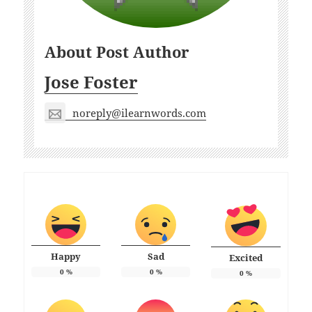
About Post Author
Jose Foster
noreply@ilearnwords.com
Happy
Sad
Excited
0
%
0
%
0
%