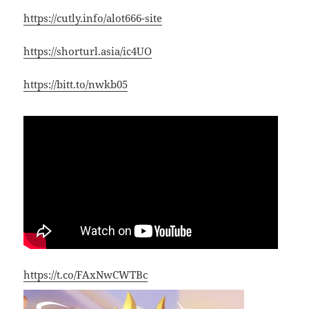
https://cutly.info/alot666-site
https://shorturl.asia/ic4UO
https://bitt.to/nwkb05
https://t.co/FAxNwCWTBc