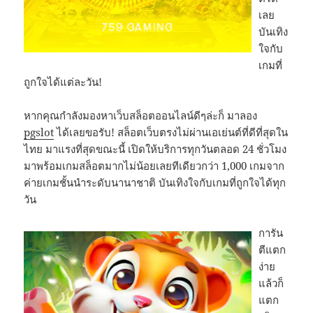
เลย
บันเทิง
ใจกับ
เกมที่
ถูกใจได้แต่ละวัน!
หากคุณกำลังมองหาเว็บสล็อตออนไลน์ดีๆล่ะก็ มาลอง
pgslot
ได้เลยขอรับ! สล็อตเว็บตรงไม่ผ่านเอเย่นต์ที่ดีที่สุดใน
ไทย มาแรงที่สุดขณะนี้ เปิดให้บริการทุกวันตลอด 24 ชั่วโมง
มาพร้อมเกมสล็อตมากไม่น้อยเลยทีเดียวกว่า 1,000 เกมจาก
ค่ายเกมชั้นนำระดับนานาชาติ บันเทิงใจกับเกมที่ถูกใจได้ทุก
วัน
การัน
ตีแตก
ง่าย
แล้วก็
แตก