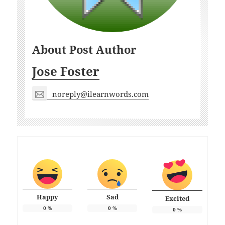
About Post Author
Jose Foster
noreply@ilearnwords.com
Happy
Sad
Excited
0
%
0
%
0
%