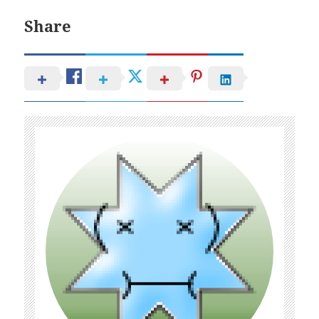
Share