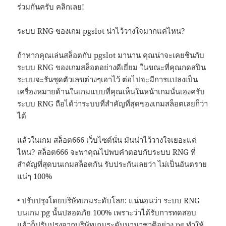
ร่วมกันครับ คลิกเลย!
ระบบ RNG ของเกม pgslot น่าไว้วางใจมากแค่ไหน?
ถ้าหากคุณเล่นสล็อตกับ pgslot มานาน คุณน่าจะเคยชินกับ
ระบบ RNG ของเกมสล็อตอย่างดีเยี่ยม ในขณะที่คุณกดสปิน
ระบบจะรันชุดตัวเลขต่างๆเอาไว้ ต่อไปจะมีการแปลงเป็น
เครื่องหมายด้านในเกมแบบที่คุณเห็นในหน้าเกมนั่นเองครับ
ระบบ RNG ถือได้ว่าระบบที่สำคัญที่สุดของเกมสล็อตเลยก็ว่า
ได้
แล้วในเกม สล็อต666 เว็บไซต์นั่น มันน่าไว้วางใจเยอะแค่
ไหน? สล็อต666 จะพาคุณไปพบคำตอบกับระบบ RNG ที่
สำคัญที่สุดบนเกมสล็อตกัน รับประกันเลยว่า ไม่เป็นอันตราย
แน่ๆ 100%
• ปรับปรุงโดยบริษัทเกมระดับโลก: แน่นอนว่า ระบบ RNG
บนเกม pg นั้นปลอดภัย 100% เพราะว่าได้รับการทดสอบ
แล้วก็ปรับปรุงจากบริษัทเกมระดับนานาชาติอย่าง pg ทำให้