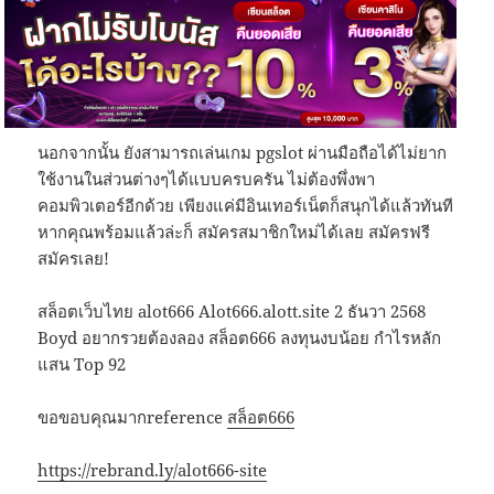
นอกจากนั้น ยังสามารถเล่นเกม pgslot ผ่านมือถือได้ไม่ยาก
ใช้งานในส่วนต่างๆได้แบบครบครัน ไม่ต้องพึ่งพา
คอมพิวเตอร์อีกด้วย เพียงแค่มีอินเทอร์เน็ตก็สนุกได้แล้วทันที
หากคุณพร้อมแล้วล่ะก็ สมัครสมาชิกใหม่ได้เลย สมัครฟรี
สมัครเลย!
สล็อตเว็บไทย alot666 Alot666.alott.site 2 ธันวา 2568
Boyd อยากรวยต้องลอง สล็อต666 ลงทุนงบน้อย กำไรหลัก
แสน Top 92
ขอขอบคุณมากreference
สล็อต666
https://rebrand.ly/alot666-site