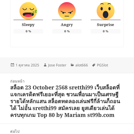
Sleepy
Angry
Surprise
0
%
0
%
0
%
เขียน
ผู้
หมวด
ป้าย
1 ตุลาคม 2025
Jose Foster
alot666
PGSlot
เมื่อ
เขียน
หมู่
กำกับ
แนะแนว
ก่อนหน้า
เรื่อง
สล็อต 23 October 2568 sretthi99 เว็บสล็อตที่
เรื่อง
แจกเครดิตฟรีเยอะที่สุด ชวนเพื่อนมาเป็นเศรษฐี
ก่อน
รายได้หลักแสน สล็อตทดลองเล่นฟรีกี่ล้านก็ถอน
หน้า:
ได้ ไม่อั้น sretthi99 สมัครเลย ยูสเดียวเล่นได้
ครบทุกเกม Top 80 by Mariam st99b.com
ต่อไป