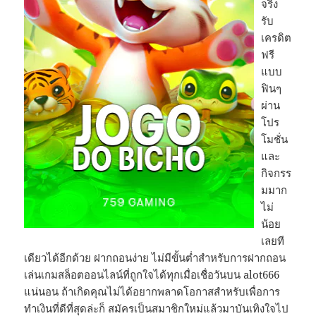
จริง
รับ
เครดิต
ฟรี
แบบ
ฟินๆ
ผ่าน
โปร
โมชั่น
และ
กิจกรร
มมาก
ไม่
น้อย
เลยที
เดียวได้อีกด้วย ฝากถอนง่าย ไม่มีขั้นต่ำสำหรับการฝากถอน
เล่นเกมสล็อตออนไลน์ที่ถูกใจได้ทุกเมื่อเชื่อวันบน alot666
แน่นอน ถ้าเกิดคุณไม่ได้อยากพลาดโอกาสสำหรับเพื่อการ
ทำเงินที่ดีที่สุดล่ะก็ สมัครเป็นสมาชิกใหม่แล้วมาบันเทิงใจไป