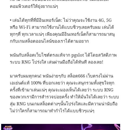
คอมพิวเตอร์ให้ยุ่งยากแน่ๆ
• เล่นได้ทุกที่ที่มีอินเทอร์เน็ต: ไม่ว่าคุณจะใช้งาน 4G, 5G
หรือ Wi-Fi สามารถใช้งานได้แบบชิวๆเลยครับผม เล่นได้
ทุกๆที่ ทุกเวลาแน่ๆ เพียงคุณมีอินเทอร์เน็ตก็สามารถมาสนุ
กกับเกมสล็อตออนไลน์ของเราได้ตามอยาก
พนันกับสล็อตเว็บไซต์ตรงแท้จาก pgslot ได้โดยสวัสดิภาพ
ระบบ RNG โปร่งใส เล่นผ่านมือถือได้ทันที ลองเลย!
มาครับผมทุกคน! พนันง่ายๆกับ สล็อต666 เว็บตรงไม่ผ่าน
เอเย่นต์แท้ 100% ที่บอกเลยว่า คุณจะสนุกรวมทั้งสุขใจทุก
ครั้งที่เข้ามาเล่นแน่ๆ คุณจะมองเห็นได้เลยว่า ระบบ RNG
ของพวกเรามีการสำรวจบ่อยครั้ง ทำให้มั่นใจได้เลยว่า ระบบ
สุ่ม RNG บนเกมสล็อตต่างๆนั้นโปร่งใสและมีความน่านับถือ
ไม่ว่าใครก็สามารถมาทำกำไรได้แบบชิวๆแน่ๆ