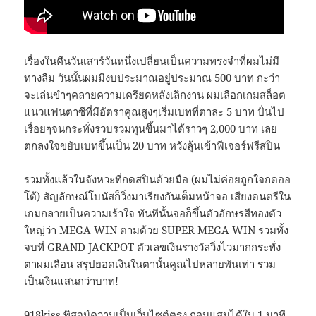
เรื่องในคืนวันเสาร์วันหนึ่งเปลี่ยนเป็นความทรงจำที่ผมไม่มี
ทางลืม วันนั้นผมมีงบประมาณอยู่ประมาณ 500 บาท กะว่า
จะเล่นขำๆคลายความเครียดหลังเลิกงาน ผมเลือกเกมสล็อต
แนวแฟนตาซีที่มีอัตราคูณสูงๆเริ่มเบทที่ตาละ 5 บาท ปั่นไป
เรื่อยๆจนกระทั่งรวบรวมทุนขึ้นมาได้ราวๆ 2,000 บาท เลย
ตกลงใจขยับเบทขึ้นเป็น 20 บาท หวังลุ้นเข้าฟีเจอร์ฟรีสปิน
รวมทั้งแล้วในจังหวะที่กดสปินด้วยมือ (ผมไม่ค่อยถูกใจกดออ
โต้) สัญลักษณ์โบนัสก็วิ่งมาเรียงกันเต็มหน้าจอ เสียงดนตรีใน
เกมกลายเป็นความเร้าใจ ทันทีนั้นจอก็ขึ้นตัวอักษรสีทองตัว
ใหญ่ว่า MEGA WIN ตามด้วย SUPER MEGA WIN รวมทั้ง
จบที่ GRAND JACKPOT ตัวเลขเงินรางวัลวิ่งไวมากกระทั่ง
ตาผมเลือน สรุปยอดเงินในตานั้นคูณไปหลายพันเท่า รวม
เป็นเงินแสนกว่าบาท!
918kiss
พิสูจน์ความเป็นเว็บไซต์ตรง ถอนแสนได้ใน 1 นาที