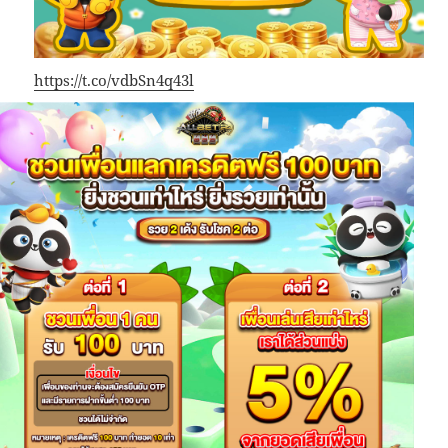
https://t.co/vdbSn4q43l