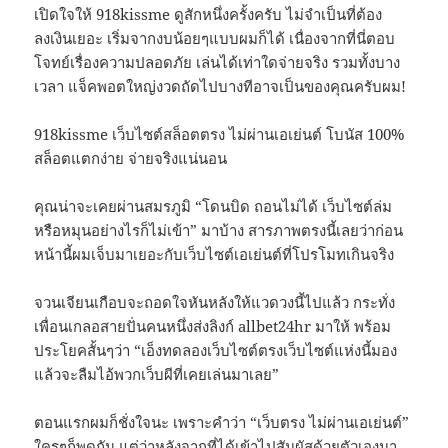
เปิดใจให้ 918kissme ดูสักหนึ่งครั้งครับ ไม่จำเป็นที่ต้อง
ลงเงินเยอะ เริ่มจากงบน้อยๆแบบผมก็ได้ เนื่องจากที่นี่ตอบ
โจทย์เรื่องความปลอดภัย เล่นได้เท่าใดจ่ายจริง รวมทั้งบาง
เวลา แจ็คพอตใหญ่งวดถัดไปบางทีอาจเป็นของคุณครับผม!
918kissme เว็บไซต์สล็อตตรง ไม่ผ่านเอเย่นต์ โบนัส 100%
สล็อตแตกง่าย จ่ายจริงแน่นอน
คุณน่าจะเคยผ่านสมรภูมิ “โดนบิด ถอนไม่ได้ เว็บไซต์ล่ม
หรือหมุนอย่างไรก็ไม่เข้า” มาบ้าง สารภาพตรงนี้เลยว่าก่อน
หน้านี้ผมเจ็บมาเยอะกับเว็บไซต์เอเย่นต์ที่โปรโมทเกินจริง
จวนเจียนเกือบจะถอดใจหันหลังให้แวดวงนี้ไปแล้ว กระทั่ง
เพื่อนเกลอสายปั่นคนหนึ่งส่งลิงก์ allbet24hr มาให้ พร้อม
ประโยคสั้นๆว่า “เอ็งทดลองเว็บไซต์ตรงเว็บไซต์แห่งนี้มอง
แล้วจะลืมไอ้พวกเว็บผีที่เคยเล่นมาเลย”
ตอนแรกผมก็ชั่งใจนะ เพราะคำว่า “เว็บตรง ไม่ผ่านเอเย่นต์”
ใครๆก็พูดกัน แต่ว่าหลังจากที่ได้เข้าไปสัมผัสด้วยตัวเองมา