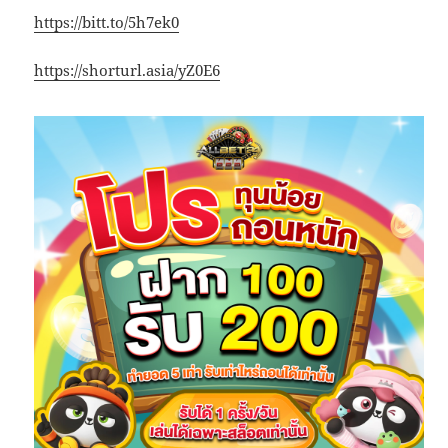
https://bitt.to/5h7ek0
https://shorturl.asia/yZ0E6