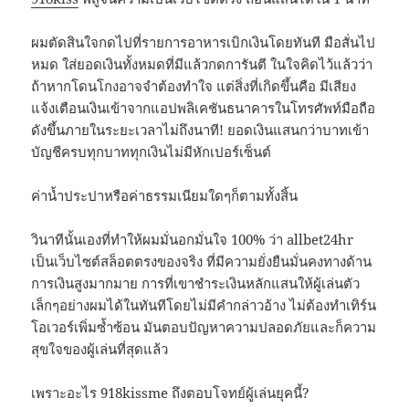
ผมตัดสินใจกดไปที่รายการอาหารเบิกเงินโดยทันที มือสั่นไป
หมด ใส่ยอดเงินทั้งหมดที่มีแล้วกดการันตี ในใจคิดไว้แล้วว่า
ถ้าหากโดนโกงอาจจำต้องทำใจ แต่สิ่งที่เกิดขึ้นคือ มีเสียง
แจ้งเตือนเงินเข้าจากแอปพลิเคชันธนาคารในโทรศัพท์มือถือ
ดังขึ้นภายในระยะเวลาไม่ถึงนาที! ยอดเงินแสนกว่าบาทเข้า
บัญชีครบทุกบาททุกเงินไม่มีหักเปอร์เซ็นต์
ค่าน้ำประปาหรือค่าธรรมเนียมใดๆก็ตามทั้งสิ้น
วินาทีนั้นเองที่ทำให้ผมมั่นอกมั่นใจ 100% ว่า allbet24hr
เป็นเว็บไซต์สล็อตตรงของจริง ที่มีความยั่งยืนมั่นคงทางด้าน
การเงินสูงมากมาย การที่เขาชำระเงินหลักแสนให้ผู้เล่นตัว
เล็กๆอย่างผมได้ในทันทีโดยไม่มีคำกล่าวอ้าง ไม่ต้องทำเทิร์น
โอเวอร์เพิ่มซ้ำซ้อน มันตอบปัญหาความปลอดภัยและก็ความ
สุขใจของผู้เล่นที่สุดแล้ว
เพราะอะไร 918kissme ถึงตอบโจทย์ผู้เล่นยุคนี้?