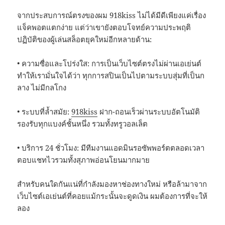
จากประสบการณ์ตรงของผม 918kiss ไม่ได้มีดีเพียงแค่เรื่อง
แจ็คพอตแตกง่าย แต่ว่าเขายังตอบโจทย์ความประพฤติ
ปฏิบัติของผู้เล่นสล็อตยุคใหม่อีกหลายด้าน:
• ความซื่อและโปร่งใส: การเป็นเว็บไซต์ตรงไม่ผ่านเอเย่นต์
ทำให้เรามั่นใจได้ว่า ทุกการสปินเป็นไปตามระบบสุ่มที่เป็นก
ลาง ไม่มีกลโกง
• ระบบที่ล้ำสมัย:
918kiss
ฝาก-ถอนเร็วผ่านระบบอัตโนมัติ
รองรับทุกแบงค์ชั้นหนึ่ง รวมทั้งทรูวอลเล็ต
• บริการ 24 ชั่วโมง: มีทีมงานแอดมินรอซัพพอร์ตตลอดเวลา
ตอบแชทไวรวมทั้งสุภาพอ่อนโยนมากมาย
สำหรับคนใดกันแน่ที่กำลังมองหาช่องทางใหม่ หรือล้ามาจาก
เว็บไซต์เอเย่นต์ที่คอยแม้กระนั้นจะดูดเงิน ผมต้องการที่จะให้
ลอง