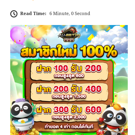
Read Time:
6 Minute, 0 Second