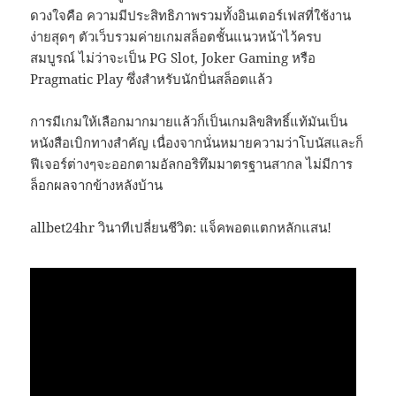
ดวงใจคือ ความมีประสิทธิภาพรวมทั้งอินเตอร์เฟสที่ใช้งาน
ง่ายสุดๆ ตัวเว็บรวมค่ายเกมสล็อตชั้นแนวหน้าไว้ครบ
สมบูรณ์ ไม่ว่าจะเป็น PG Slot, Joker Gaming หรือ
Pragmatic Play ซึ่งสำหรับนักปั่นสล็อตแล้ว
การมีเกมให้เลือกมากมายแล้วก็เป็นเกมลิขสิทธิ์แท้มันเป็น
หนังสือเบิกทางสำคัญ เนื่องจากนั่นหมายความว่าโบนัสและก็
ฟีเจอร์ต่างๆจะออกตามอัลกอริทึมมาตรฐานสากล ไม่มีการ
ล็อกผลจากข้างหลังบ้าน
allbet24hr วินาทีเปลี่ยนชีวิต: แจ็คพอตแตกหลักแสน!