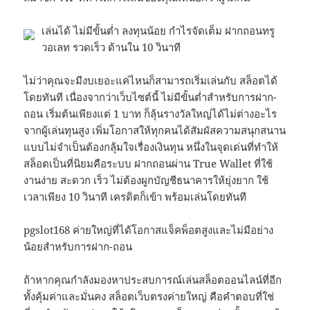
เล่นได้ ไม่มีขั้นต่ำ ลงทุนน้อย กำไรจัดเต็ม ฝากถอนทรู
วอเลท รวดเร็ว ด้านใน 10 วินาที
ไม่ว่าคุณจะมีงบเยอะแค่ไหนก็สามารถเริ่มเล่นกับ สล็อตได้
โดยทันที เนื่องจากว่าเว็บไซต์นี้ ไม่มีขั้นต่ำสำหรับการฝาก-
ถอน เริ่มต้นเพียงแต่ 1 บาท ก็ลุ้นรางวัลใหญ่ได้ไม่ต่างอะไร
จากผู้เล่นทุนสูง เพิ่มโอกาสให้ทุกคนได้สัมผัสความสนุกสนาน
แบบไม่จำเป็นต้องกลุ้มใจเรื่องเงินทุน หนึ่งในจุดเด่นที่ทำให้
สล็อตเป็นที่นิยมคือระบบ ฝากถอนผ่าน True Wallet ที่ใช้
งานง่าย สะดวก เร็ว ไม่ต้องผูกบัญชีธนาคารให้ยุ่งยาก ใช้
เวลาเพียง 10 วินาที เครดิตก็เข้า พร้อมเล่นโดยทันที
pgslot168 ค่ายใหญ่ที่ได้โอกาสแจ็คพ็อตสูงและไม่มีอย่าง
น้อยสำหรับการฝาก-ถอน
ถ้าหากคุณกำลังมองหาประสบการณ์เล่นสล็อตออนไลน์ที่อีก
ทั้งคุ้มค่าและมั่นคง สล็อตเว็บตรงค่ายใหญ่ คือคำตอบที่ใช่