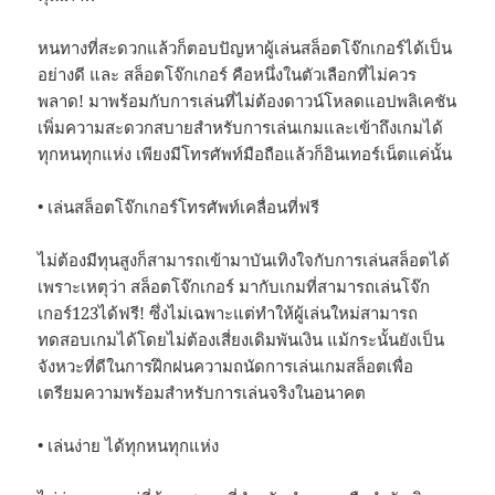
หนทางที่สะดวกแล้วก็ตอบปัญหาผู้เล่นสล็อตโจ๊กเกอร์ได้เป็น
อย่างดี และ สล็อตโจ๊กเกอร์ คือหนึ่งในตัวเลือกที่ไม่ควร
พลาด! มาพร้อมกับการเล่นที่ไม่ต้องดาวน์โหลดแอปพลิเคชัน
เพิ่มความสะดวกสบายสำหรับการเล่นเกมและเข้าถึงเกมได้
ทุกหนทุกแห่ง เพียงมีโทรศัพท์มือถือแล้วก็อินเทอร์เน็ตแค่นั้น
• เล่นสล็อตโจ๊กเกอร์โทรศัพท์เคลื่อนที่ฟรี
ไม่ต้องมีทุนสูงก็สามารถเข้ามาบันเทิงใจกับการเล่นสล็อตได้
เพราะเหตุว่า สล็อตโจ๊กเกอร์ มากับเกมที่สามารถเล่นโจ๊ก
เกอร์123ได้ฟรี! ซึ่งไม่เฉพาะแต่ทำให้ผู้เล่นใหม่สามารถ
ทดสอบเกมได้โดยไม่ต้องเสี่ยงเดิมพันเงิน แม้กระนั้นยังเป็น
จังหวะที่ดีในการฝึกฝนความถนัดการเล่นเกมสล็อตเพื่อ
เตรียมความพร้อมสำหรับการเล่นจริงในอนาคต
• เล่นง่าย ได้ทุกหนทุกแห่ง