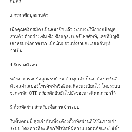
สมัคร
3.กรอกข้อมูลส่วนตัว
เมื่อคุณคลิกสมัครเป็นสมาชิกแล้ว ระบบจะให้กรอกข้อมูล
ส่วนตัว ตัวอย่างเช่น ชื่อ-ชื่อสกุล, เบอร์โทรศัพท์, เลขที่บัญชี
(สำหรับเพื่อการฝาก-เบิกเงิน) รวมทั้งรายละเอียดอื่นๆที่
จำเป็น
4.รับรองตัวตน
หลังจากกรอกข้อมูลครบถ้วนแล้ว คุณจำเป็นจะต้องการันตี
ตัวตนผ่านเบอร์โทรศัพท์หรืออีเมลที่ลงทะเบียนไว้ โดยระบบ
จะส่งรหัส OTP หรือรหัสยืนยันไปยังช่องทางที่คุณกรอกไว้
5.ตั้งรหัสผ่านสำหรับเพื่อการเข้าระบบ
ในขั้นตอนนี้ คุณจำเป็นที่จะต้องตั้งรหัสผ่านที่ใช้ในการเข้า
ระบบ โดยควรที่จะเลือกใช้รหัสที่มีความปลอดภัยและไม่ซ้ำ