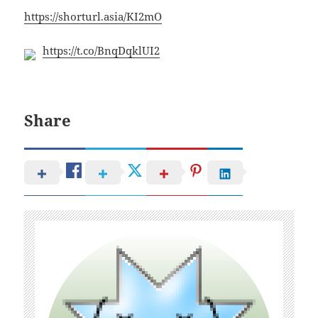
https://shorturl.asia/KI2mO
https://t.co/BnqDqklUI2
Share