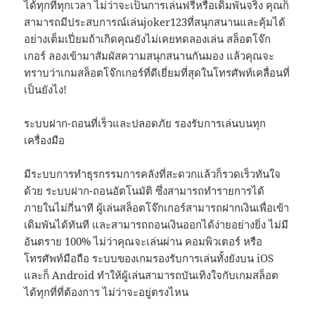
ได้ทุกที่ทุกเวลา ไม่ว่าจะเป็นการเล่นฟรีหรือเดิมพันจริง คุณก็
สามารถมีประสบการณ์เล่นjoker123ที่สนุกสนานและคุ้มได้
อย่างเต็มเปี่ยมถ้าเกิดคุณยังไม่เคยทดลองเล่น สล็อตโจ๊ก
เกอร์ ลองเข้ามาสัมผัสความสนุกสนานกันมอง แล้วคุณจะ
ทราบว่าเกมสล็อตโจ๊กเกอร์ที่ดีเยี่ยมที่สุดในโทรศัพท์เคลื่อนที่
เป็นยังไง!
ระบบฝาก-ถอนที่เร็วและปลอดภัย รองรับการเล่นบนทุก
เครื่องมือ
มีระบบการทำธุรกรรมการคลังที่สะดวกแล้วก็รวดเร็วทันใจ
ด้วย ระบบฝาก-ถอนอัตโนมัติ ซึ่งสามารถทำรายการได้
ภายในไม่กี่นาที ผู้เล่นสล็อตโจ๊กเกอร์สามารถฝากเงินเพื่อเข้า
เดิมพันได้ทันที และสามารถถอนเงินออกได้ง่ายอย่างยิ่ง ไม่มี
อันตราย 100% ไม่ว่าคุณจะเล่นผ่าน คอมพิวเตอร์ หรือ
โทรศัพท์มือถือ ระบบของเกมรองรับการเล่นทั้งยังบน iOS
และก็ Android ทำให้ผู้เล่นสามารถบันเทิงใจกับเกมสล็อต
ได้ทุกที่ที่ต้องการ ไม่ว่าจะอยู่ตรงไหน