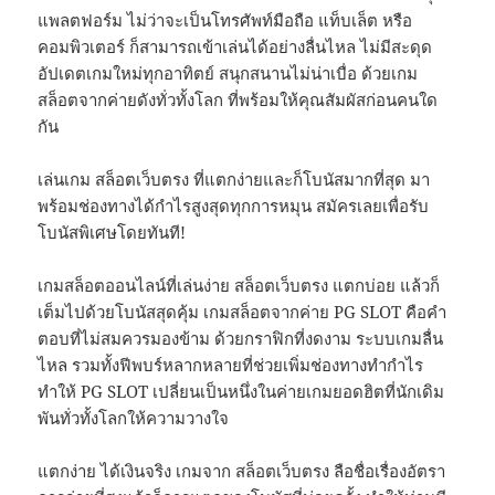
แพลตฟอร์ม ไม่ว่าจะเป็นโทรศัพท์มือถือ แท็บเล็ต หรือ
คอมพิวเตอร์ ก็สามารถเข้าเล่นได้อย่างลื่นไหล ไม่มีสะดุด
อัปเดตเกมใหม่ทุกอาทิตย์ สนุกสนานไม่น่าเบื่อ ด้วยเกม
สล็อตจากค่ายดังทั่วทั้งโลก ที่พร้อมให้คุณสัมผัสก่อนคนใด
กัน
เล่นเกม สล็อตเว็บตรง ที่แตกง่ายและก็โบนัสมากที่สุด มา
พร้อมช่องทางได้กำไรสูงสุดทุกการหมุน สมัครเลยเพื่อรับ
โบนัสพิเศษโดยทันที!
เกมสล็อตออนไลน์ที่เล่นง่าย สล็อตเว็บตรง แตกบ่อย แล้วก็
เต็มไปด้วยโบนัสสุดคุ้ม เกมสล็อตจากค่าย PG SLOT คือคำ
ตอบที่ไม่สมควรมองข้าม ด้วยกราฟิกที่งดงาม ระบบเกมลื่น
ไหล รวมทั้งฟีพบร์หลากหลายที่ช่วยเพิ่มช่องทางทำกำไร
ทำให้ PG SLOT เปลี่ยนเป็นหนึ่งในค่ายเกมยอดฮิตที่นักเดิม
พันทั่วทั้งโลกให้ความวางใจ
แตกง่าย ได้เงินจริง เกมจาก สล็อตเว็บตรง ลือชื่อเรื่องอัตรา