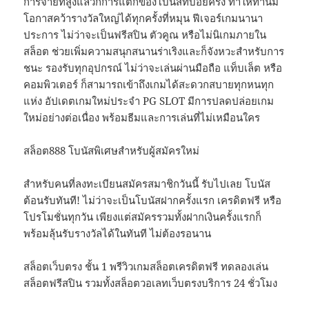
การจ่ายที่สูงแล้วก็การแตกของโบนัสที่บ่อยครั้ง ทำให้ท่านมี
โอกาสคว้ารางวัลใหญ่ได้ทุกครั้งที่หมุน ฟีเจอร์เกมนานา
ประการ ไม่ว่าจะเป็นฟรีสปิน ตัวคูณ หรือไม่นิเกมภายใน
สล็อต ช่วยเพิ่มความสนุกสนานร่าเริงและก็จังหวะสำหรับการ
ชนะ รองรับทุกอุปกรณ์ ไม่ว่าจะเล่นผ่านมือถือ แท็บเล็ต หรือ
คอมพิวเตอร์ ก็สามารถเข้าถึงเกมได้สะดวกสบายทุกหนทุก
แห่ง อัปเดตเกมใหม่ประจำ PG SLOT มีการปลดปล่อยเกม
ใหม่อย่างต่อเนื่อง พร้อมธีมและการเล่นที่ไม่เหมือนใคร
สล็อต888 โบนัสพิเศษสำหรับผู้สมัครใหม่
สำหรับคนที่ลงทะเบียนสมัครสมาชิกวันนี้ รับไปเลย โบนัส
ต้อนรับทันที! ไม่ว่าจะเป็นโบนัสฝากครั้งแรก เครดิตฟรี หรือ
โปรโมชั่นทุกวัน เพียงแต่สมัครรวมทั้งฝากเงินครั้งแรกก็
พร้อมลุ้นรับรางวัลได้ในทันที ไม่ต้องรอนาน
สล็อตเว็บตรง ชั้น 1 พรีวิวเกมสล็อตเครดิตฟรี ทดลองเล่น
สล็อตฟรีสปิน รวมทั้งสล็อตวอเลทเว็บตรงบริการ 24 ชั่วโมง