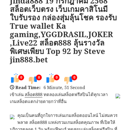
Jinda888 19 กรกฎาคม 2568
สล็อตเว็บตรง เว็บเกมคาสิโนมี
ใบรับรอง กล่องสุ่มลุ้นโชค รองรับ
True wallet Ka
gaming,YGGDRASIL,JOKER
,Live22 สล็อต888 ลุ้นรางวัล
พิเศษเพียบ Top 92 by Steve
jin888.bet
0
0
0
0
Read Time:
6 Minute, 51 Second
เข้าเล่น
สล็อต888
ทดลองเล่นสล็อตฟรีสปินได้ทุกเวลา
เกมสล็อตแตกง่ายดายกว่าที่อื่น
คุณเป็นคนที่ถูกใจการเล่นเกมสล็อตออนไลน์ ไม่สมควร
พลาด สล็อต888 แหล่งรวมเกมสล็อตคุณภาพ ที่เปิดให้
บริการตลอด 1 วัน พร้อมฟีพบร์ ทดสอบเล่นสล็อตฟรีสปิน ที่