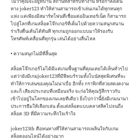
ไม่ว่าคุณจะอยู่ที่บ้าน สถานที่สำหรับทำงาน หรือกำลังเดิน
ทาง joker123 ทำให้ท่านสามารถเข้าเล่นเกมได้ทุกหนทุก
แห่ง แค่เพียงมีสมาร์ทโฟนที่เชื่อมต่ออินเทอร์เน็ต ก็สามารถ
ไปสู่โลกที่เกมสล็อตโจ๊กเกอร์ที่เต็มไปด้วยความสนุกสนาน
ร่าเริงตื่นเต้นได้ทันที ทุกเกมถูกออกแบบมาให้รองรับ
โทรศัพท์เคลื่อนที่ทุกรุ่น เล่นได้อย่างลื่นไหล
• ความสนุกไม่มีที่สิ้นสุด
สล็อตโจ๊กเกอร์ไม่ได้มีแค่เกมพื้นฐานที่คุณเคยได้เห็นทั่วๆไป
แต่ว่ายังมีเกมjoker123ที่มีฟีพบร์รวมทั้งโบนัสสุดพิเศษที่จะ
ทำให้การเล่นของคุณไม่น่าเบื่อ อีกทั้ง กราฟิกที่สวยสดงดงาม
และก็ เสียงประกอบที่เหมือนจริง จะก่อให้คุณรู้สึกราวกับ
เข้าไปอยู่ในโลกของเกมเลยทีเดียว ยิ่งไปกว่านี้ยังมีเกมนานา
ประการธีมให้เลือกเล่น ตั้งแต่สล็อตแบบคลาสสิคไปจนถึง
สล็อต 3D ที่มีความระทึกใจเร้าใจ
joker123th คือหนทางที่ให้ท่านสามารถเพลินใจกับเกม
สล็อตออนไลน์ได้อย่างมาก