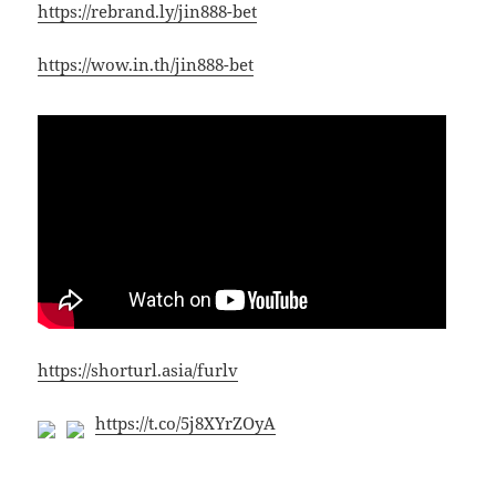
https://rebrand.ly/jin888-bet
https://wow.in.th/jin888-bet
https://shorturl.asia/furlv
https://t.co/5j8XYrZOyA