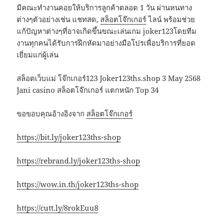
มีคณะทำงานคอยให้บริการลูกค้าตลอด 1 วัน ผ่านหนทาง
ต่างๆตัวอย่างเช่น แชทสด,
สล็อตโจ๊กเกอร์
ไลน์ พร้อมช่วย
แก้ปัญหาต่างๆที่อาจเกิดขึ้นขณะเล่นเกม joker123โดยทีม
งานทุกคนได้รับการฝึกหัดมาอย่างมือโปรเพื่อบริการที่ยอด
เยี่ยมแก่ผู้เล่น
สล็อตเว็บแม่ โจ๊กเกอร์123 Joker123ths.shop 3 May 2568
Jani casino สล็อตโจ๊กเกอร์ แตกหนัก Top 34
ขอขอบคุณอ้างอิงจาก
สล็อตโจ๊กเกอร์
https://bit.ly/joker123ths-shop
https://rebrand.ly/joker123ths-shop
https://wow.in.th/joker123ths-shop
https://cutt.ly/8rokEuu8