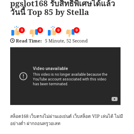
pgslot168 รับสิทธิพิเศษได้แล้ว
วันนี้ Top 85 by Stella
0
0
0
0
Read Time:
5 Minute, 52 Second
สล็อต168 เว็บตรงไม่ผ่านเอเย่นต์ เว็บสล็อต VIP เล่นได้ ไม่มี
อย่างต่ำ ฝากถอนทรูวอเลท