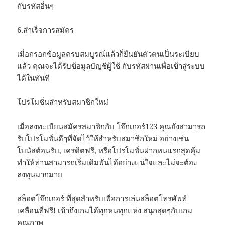
กับรหัสอื่นๆ
6.สำเร็จการสมัคร
เมื่อกรอกข้อมูลครบสมบูรณ์แล้วก็ยืนยันตัวตนเป็นระเบียบ
แล้ว คุณจะได้รับข้อมูลบัญชีผู้ใช้ กับรหัสผ่านเพื่อเข้าสู่ระบบ
ได้ในทันที
โปรโมชั่นสำหรับสมาชิกใหม่
เมื่อลงทะเบียนสมัครสมาชิกกับ โจ๊กเกอร์123 คุณยังสามารถ
รับโปรโมชั่นดีๆที่จัดไว้ให้สำหรับสมาชิกใหม่ อย่างเช่น
โบนัสต้อนรับ, เครดิตฟรี, หรือโปรโมชั่นฝากหนแรกสุดคุ้ม
ทำให้ท่านสามารถเริ่มเดิมพันได้อย่างแน่ใจและไม่จะต้อง
ลงทุนมากมาย
สล็อตโจ๊กเกอร์ ที่สุดสำหรับเพื่อการเล่นสล็อตโทรศัพท์
เคลื่อนที่ฟรี! เข้าถึงเกมได้ทุกหนทุกแห่ง สนุกสุดๆกับเกม
คุณภาพ