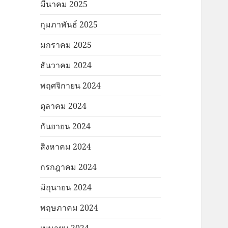
มีนาคม 2025
กุมภาพันธ์ 2025
มกราคม 2025
ธันวาคม 2024
พฤศจิกายน 2024
ตุลาคม 2024
กันยายน 2024
สิงหาคม 2024
กรกฎาคม 2024
มิถุนายน 2024
พฤษภาคม 2024