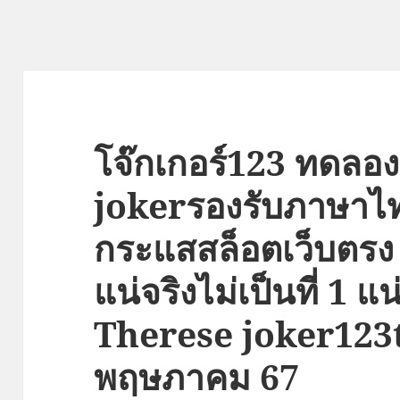
โจ๊กเกอร์123 ทดลอง
jokerรองรับภาษาไท
กระแสสล็อตเว็บตรง 
แน่จริงไม่เป็นที่ 1 
Therese joker123t
พฤษภาคม 67