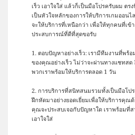
เร็ว เอาใจใส่ แล้วก็เป็นมือโปรครับผม ตรง
เป็นหัวใจหลักของการให้บริการเกมออนไลน์ 
จะให้บริการที่เหนือกว่า เพื่อให้ทุกคนที่เ
ประสบการณ์ที่ดีที่สุดขอรับ
1. ตอบปัญหาอย่างเร็ว: เรามีทีมงานที่พร
ของคุณอย่างเร็ว ไม่ว่าจะผ่านทางแชทสด
พวกเราพร้อมให้บริการตลอด 1 วัน
2. การบริการที่สนิทสนมรวมทั้งเป็นมือโป
ฝึกหัดมาอย่างยอดเยี่ยมเพื่อให้บริการคุณ
คุณจะประสบเจอกับปัญหาใด เราพร้อมที่
เอาใจใส่