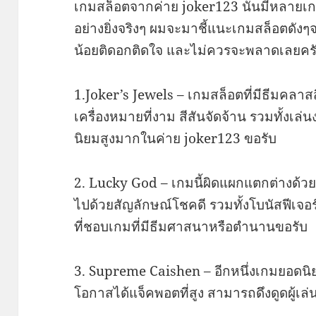
เกมสล็อตจากค่าย joker123 นั้นมีหลายเกม
อย่างยิ่งจริงๆ ผมจะมาชี้แนะเกมสล็อตดังๆ
น้อยติดอกติดใจ และไม่ควรจะพลาดเลยคร
1.Joker’s Jewels – เกมสล็อตที่มีธีมคลาสส
เครื่องหมายที่งาม สีสันจัดจ้าน รวมทั้งเล่
นิยมสูงมากในค่าย joker123 ขอรับ
2. Lucky God – เกมนี้ผิดแผกแตกต่างด้วย
ไปด้วยสัญลักษณ์โชคดี รวมทั้งโบนัสฟีเจอร
ที่ชอบเกมที่มีธีมศาสนาหรือตำนานขอรับ
3. Supreme Caishen – อีกหนึ่งเกมยอดนิย
โอกาสได้แจ็คพอตที่สูง สามารถดึงดูดผู้เล่