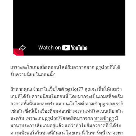
เพราะอะไรเกมสล็อตออนไลน์ธีมอวกาศจาก pgslot ถึงได้
รับความนิยมในตอนนี้?
ถ้าหากคุณเข้ามาในเว็บไซต์ pgslot77 คุณจะเห็นได้เลยว่า
เกมที่ได้รับความนิยมในตอนนี้ โดยมากจะเป็นเกมสล็อตธีม
อวกาศทั้งนั้นเลยล่ะครับผม บนเว็บไซต์ ทางเข้าpg ของเราก็
เช่นกัน ซึ่งนี่เป็นเรื่องที่ผมค่อนข้างจะสนเท่ห์ใจแบบเดียวกัน
นะครับ เพราะเกมpgslot77ยอดฮิตมากจาก
ทางเข้าpg
มี
นานาประการธีมเกมอยู่แล้ว แต่ว่าทำไมธีมอวกาศถึงได้รับ
ความพึงพอใจในช่วงนี้กันแน่ โดยเหตุนี้ ในพาร์ทนี้ เราจะพา