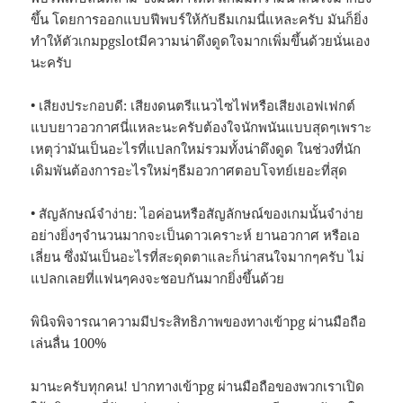
ขึ้น โดยการออกแบบฟีพบร์ให้กับธีมเกมนี่แหละครับ มันก็ยิ่ง
ทำให้ตัวเกมpgslotมีความน่าดึงดูดใจมากเพิ่มขึ้นด้วยนั่นเอง
นะครับ
• เสียงประกอบดี: เสียงดนตรีแนวไซไฟหรือเสียงเอฟเฟกต์
แบบยาวอวกาศนี่แหละนะครับต้องใจนักพนันแบบสุดๆเพราะ
เหตุว่ามันเป็นอะไรที่แปลกใหม่รวมทั้งน่าดึงดูด ในช่วงที่นัก
เดิมพันต้องการอะไรใหม่ๆธีมอวกาศตอบโจทย์เยอะที่สุด
• สัญลักษณ์จำง่าย: ไอค่อนหรือสัญลักษณ์ของเกมนั้นจำง่าย
อย่างยิ่งๆจำนวนมากจะเป็นดาวเคราะห์ ยานอวกาศ หรือเอ
เลี่ยน ซึ่งมันเป็นอะไรที่สะดุดตาและก็น่าสนใจมากๆครับ ไม่
แปลกเลยที่แฟนๆคงจะชอบกันมากยิ่งขึ้นด้วย
พินิจพิจารณาความมีประสิทธิภาพของทางเข้าpg ผ่านมือถือ
เล่นลื่น 100%
มานะครับทุกคน! ปากทางเข้าpg ผ่านมือถือของพวกเราเปิด