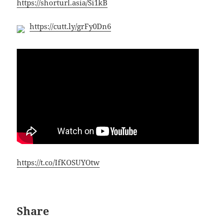
https://shorturl.asia/Si1kB
https://cutt.ly/grFy0Dn6
https://t.co/IfKOSUYOtw
Share