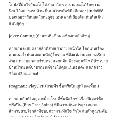
โบนัสที่ผิดใจกันมโบได้สาแก่ใจ รวบรวมเกมได้รับความ
นิยมไว้อย่างครบถ้วน ปั่นบนโทรศัพท์มือถือของ jinda888
บอกเลยว่าสีสันสดใสทะลุจอ เอฟเฟกต์เสียงตื่นเต้นตื่นเต้น
แบบสุดๆ
Joker Gaming (ตำนานที่แจ็กพอเพียงตหลักล้าน)
ค่ายเกมระดับคลาสสิกที่สายเก๋าต่างยกนิ้วให้ โดดเด่นเรื่อง
เกมแนวโรมันและเกมนักสู้โบราณ ที่ถึงแม้ภาพจะมองเรียบ
ง่าย แต่ว่าบอกเลยว่าบทจะแจกแจ็กเพียงพอตทีไร มีบ้านขาย
บ้านมีรถยนต์ขายรถยนต์จ่ายให้คุณแน่นอนค่ะ แตกคราว
ชีวิตเปลี่ยนแปลง!
Pragmatic Play / PP (สายท้า ซื้อฟรีสปินสุดโหดเหี้ยม)
ค่ายเกมยักษ์ใหญ่จากฝั่งยุโรปที่ขึ้นชื่อลือชาเรื่องฟีเจอร์ซื้อ
ฟรีสปิน (Buy Free Spins) ที่มีความผันแปรสูง เหมาะ
สำหรับสายใจกล้าที่ชอบความระทึกใจเร้าใจ ลุ้นตัวคูณระดับ