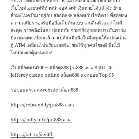
ซักเว็บไซต์ที่จะปักหลักยาวๆในปี 2026 นี้ เลิกเสียเวลากับ
เว็บไซต์เอเยนต์ที่ทำหน้าจอค้างทำเงินหายได้แล้วจ้ะ ย้าย
สำมะโนครัวมาอยู่กับ สล็อต888 สล็อตเว็บไซต์ตรง ที่สุดของ
ความเสถียร รองรับมือถือเต็มต้นแบบ เล่นลื่นหัวแตก ไม่มี
สะดุด การคลังมั่นคง ปลอดภัย จ่ายจริงทุกยอดประกันความ
ปัง กดลงทะเบียนแล้วมาเปลี่ยนมือถือในมือคุณให้แปลงเป็น
ตู้ ATM เคลื่อนไปพร้อมเลยจ้ะ! ขอให้ทุกคนโชคดี ปั่นไม้
ไหนก็แตกตู้มๆนะคะ!
เว็บสล็อตตรง100% สล็อต888 Jin888.asia 8 JUL 26
Jefferey casino online สล็อต888 แจกบ่อย Top 95
ขอขอบพระคุณwebsite
สล็อต888
https://rebrand.ly/jin888-asia
https://cutly.info/jin888-asia
https://bitt.to/dei0fh