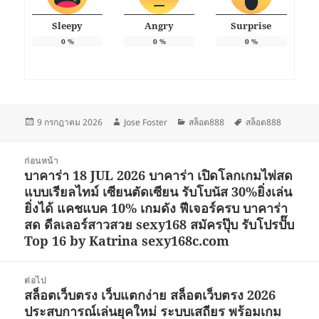
Sleepy
Angry
Surprise
0
%
0
%
0
%
เขียน
ผู้
หมวด
ป้าย
9 กรกฎาคม 2026
Jose Foster
สล็อต888
สล็อต888
เมื่อ
เขียน
หมู่
กำกับ
แนะแนว
ก่อนหน้า
เรื่อง
บาคาร่า 18 JUL 2026 บาคาร่า เปิดโลกเกมไพ่สด
เรื่อง
แบบเรียลไทม์ เซียนตัดเซียน รับโบนัส 30%ยิ่งเล่น
ก่อน
ยิ่งได้ แคชแบค 10% เกมดัง ฟีเจอร์ครบ บาคาร่า
หน้า:
สด ดีลเลอร์สาวสวย sexy168 สมัครปุ๊บ รับโปรปั๊บ
Top 16 by Katrina sexy168c.com
ต่อไป
สล็อตเว็บตรง เว็บแตกง่าย สล็อตเว็บตรง 2026
เรื่อง
ประสบการณ์เล่นยุคใหม่ ระบบเสถียร พร้อมเกม
ต่อ