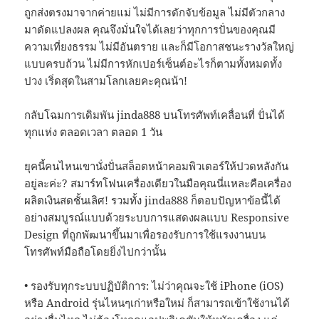
ถูกส่งตรงมาจากค่ายแม่ ไม่มีการดักจับข้อมูล ไม่มีตัวกลาง
มาดัดแปลงผล คุณจึงมั่นใจได้เลยว่าทุกการปั่นของคุณมี
ความเที่ยงธรรม ไม่มีอันตราย และก็มีโอกาสชนะรางวัลใหญ่
แบบครบถ้วน ไม่มีการหักเปอร์เซ็นต์อะไรก็ตามทั้งหมดทั้ง
ปวง เริ่ดสุดในสามโลกเลยคะคุณน้า!
กลับโฉมการเดิมพัน jinda888 บนโทรศัพท์เคลื่อนที่ ปั่นได้
ทุกแห่ง ตลอดเวลา ตลอด 1 วัน
ยุคนี้คนไหนเขานั่งปั่นสล็อตหน้าคอมพิวเตอร์ให้ปวดหลังกัน
อยู่ละค่ะ? สมาร์ทโฟนเครื่องเดียวในมือคุณนี่แหละคือเครื่อง
ผลิตเงินสดชั้นเลิศ! รวมทั้ง jinda888 ก็ตอบปัญหาข้อนี้ได้
อย่างสมบูรณ์แบบด้วยระบบการแสดงผลแบบ Responsive
Design ที่ถูกพัฒนาขึ้นมาเพื่อรองรับการใช้แรงงานบน
โทรศัพท์มือถือโดยยิ่งไปกว่านั้น
• รองรับทุกระบบปฏิบัติการ: ไม่ว่าคุณจะใช้ iPhone (iOS)
หรือ Android รุ่นไหนๆเก่าหรือใหม่ ก็สามารถเข้าใช้งานได้