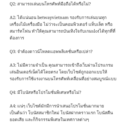
Q2: สามารถเล่นบนโทรศัพท์มือถือได้หรือไม่?
A2: ได้แน่นอน betwayvietnam รองรับการเล่นบนทุก
เครื่องไม้เครื่องมือ ไม่ว่าจะเป็นคอมพิวเตอร์ แท็บเล็ต หรือ
สมาร์ทโฟน ทำให้คุณสามารถบันเทิงใจกับเกมslotได้ทุกที่ที่
ต้องการ
Q3: จำต้องดาวน์โหลดแอพพลิเคชั่นหรือเปล่า?
A3: ไม่มีความจำเป็น คุณสามารถเข้าถึงเว็บผ่านโปรแกรม
เล่นอินเตอร์เน็ตได้โดยตรง โดยเว็บไซต์ถูกออกแบบให้
รองรับการใช้แรงงานบนโทรศัพท์เคลื่อนที่อย่างสมบูรณ์แบบ
Q4: มีโบนัสหรือโปรโมชั่นพิเศษหรือไม่?
A4: แน่ๆ เว็บไซต์มักมีการนำเสนอโปรโมชั่นมากมาย
เป็นต้นว่า โบนัสสมาชิกใหม่ โบนัสฝากคราวแรก โบนัสคืน
ยอดเสีย และก็กิจกรรมพิเศษในเทศกาลต่างๆ