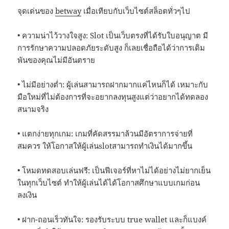
จุดเด่นของ
betway
เมื่อเทียบกับเว็บไซต์สล็อตทั่วๆไป
• ความน่าไว้วางใจสูง: Slot เป็นเว็บตรงที่ได้รับใบอนุญาต มี
การรักษาความปลอดภัยระดับสูง ก็เลยเชื่อถือได้ว่าการเดิม
พันของคุณไม่มีอันตราย
• ไม่มีอย่างต่ำ: ผู้เล่นสามารถฝากมากแค่ไหนก็ได้ เหมาะกับ
มือใหม่ที่ไม่ต้องการที่จะอยากลงทุนสูงแต่ว่าอยากได้ทดลอง
สนามจริง
• แตกง่ายทุกเกม: เกมที่คัดสรรมาล้วนมีอัตราการจ่ายที่
สมควร ให้โอกาสให้ผู้เล่นslotสามารถทำเงินได้มากขึ้น
• โหมดทดสอบเล่นฟรี: เป็นฟีเจอร์ที่หาไม่ได้อย่างไม่ยากเย็น
ในทุกเว็บไซต์ ทำให้ผู้เล่นได้ได้โอกาสศึกษาแบบเกมก่อน
ลงเงิน
• ฝาก-ถอนเร็วทันใจ: รองรับระบบ true wallet และก็แบงค์