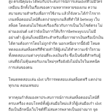
สูง ตรงนี้คุณจะได้พบกับประสบการณ์การเล่นslotที่ไม่มีใคร
เหมือน อีกทั้งในเรื่องของความหลากหลายของเกม ความ
สบายสบายสำหรับเพื่อการใช้งาน แล้วก็จังหวะได้กำไรจาก
เกมสล็อตออนไลน์ที่แตกง่ายทุกเกมสิ่งที่ทำให้ betway เว็บ
สล็อต โดดเด่นไม่ใช่แค่เรื่องเกี่ยวกับการเป็นเว็บไซต์ตรง ไม่
ผ่านเอเย่นต์ แต่ว่ายังเป็นการให้บริการbetwayแบบไม่มี
อย่างต่ำ ผู้เล่นก็เลยมีอิสระสำหรับเพื่อการฝากเงินหรือเบิกเงิน
ได้ตามต้องการโดยไม่ถูกจำกัด นอกเหนือจากนี้ยังมี โหมด
ทดลองเล่นสล็อตฟรีที่ช่วยทำให้ผู้เล่นได้ทำความเข้าใจรวม
ทั้งทดสอบเกมต่างๆก่อนที่จะลงเงินจริง ซึ่งเป็นข้อดีสำหรับผู้
เล่นที่ยังไม่คุ้นเคยกับเกมใหม่ๆหรือยังยังไม่มั่นใจในเทคนิค
การเล่นของตน
โหมดทดสอบเล่น slot บริการทดสอบเล่นสล็อตฟรี แตกง่าย
ทุกเกม คอนเฟขอบ
หากคุณกำลังมองหาประสบการณ์การเล่นสล็อตออนไลน์ที่
ครบเครื่อง ตอบโจทย์ทั้งผู้เล่นมือใหม่แล้วก็ผู้เล่นมือเก๋า slot
ถือเป็นอีกหนึ่งเว็บไซต์ที่ไม่สมควรพลาดเป็นอย่างมาก จุด