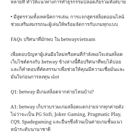
หลายที่ ทำให้แนวทางการทำธุรกรรมปลอดภัยรวมทั้งสบาย
• มีสูตรรวมทั้งเทคนิคการเล่น: การแจกสูตรสล็อตออนไลน์
ช่วยเสริมสมรรถนะผู้เล่นให้พร้อมจัดการกับเกมทุกแบบ
FAQs ปริศนาที่มักพบ ใน betwayvietnam
เพื่อตอบปัญหาผู้เล่นมือใหม่หรือคนที่กำลังพอใจเล่นสล็อต
เว็บไซต์ตรงกับ betway ข้างล่างนี้คือปริศนาที่พบได้บ่อย
และก็คำตอบที่คัดสรรมาเพื่อช่วยให้คุณมีความเชื่อมั่นและ
มั่นใจก่อนการลงทุน slot
Q1: betway มีเกมสล็อตจากค่ายไหนบ้าง?
A1: betway เก็บรวบรวมเกมสล็อตแตกง่ายจากทุกค่ายดัง
ไม่ว่าจะเป็น PG Soft, Joker Gaming, Pragmatic Play,
CQ9, Spadegaming และอื่นๆซึ่งล้วนเป็นค่ายเกมชั้นแนว
หน้าระดับนานาชาติ