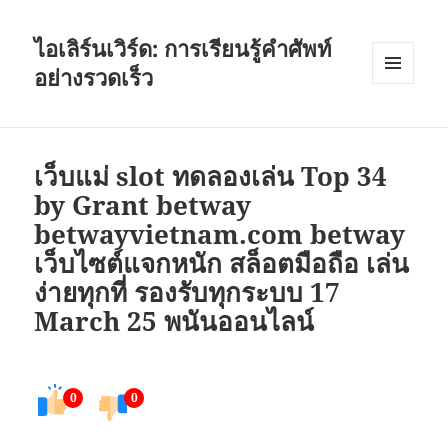
ไอเลิร์นเวิร์ด: การเรียนรู้คำศัพท์
อย่างรวดเร็ว
เมนู
และวิด
เจ็ต
เว็บแม่ slot ทดลองเล่น Top 34
by Grant betway
betwayvietnam.com betway
เว็บไซต์แจกหนัก สล็อตมือถือ เล่น
ง่ายทุกที่ รองรับทุกระบบ 17
March 25 พนันออนไลน์
0
0