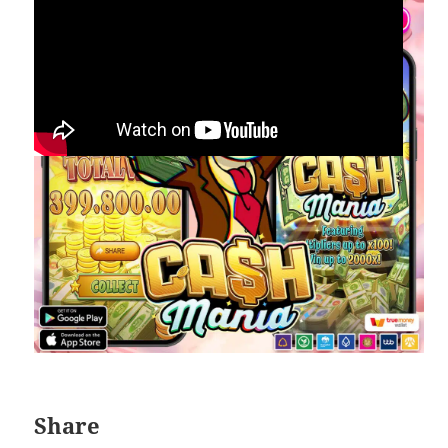
Share