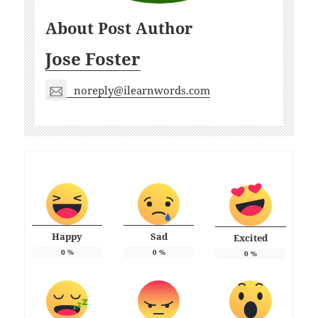
About Post Author
Jose Foster
noreply@ilearnwords.com
Happy
Sad
Excited
0
%
0
%
0
%