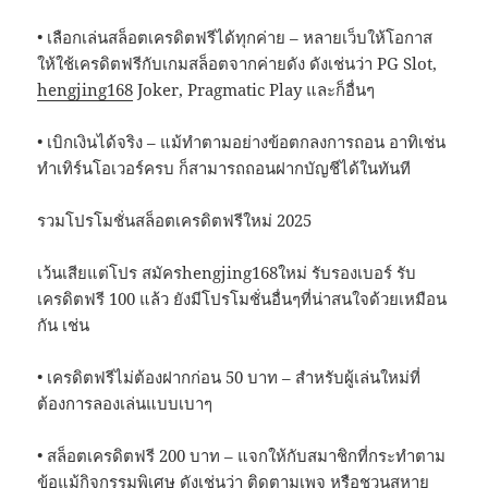
• เลือกเล่นสล็อตเครดิตฟรีได้ทุกค่าย – หลายเว็บให้โอกาส
ให้ใช้เครดิตฟรีกับเกมสล็อตจากค่ายดัง ดังเช่นว่า PG Slot,
hengjing168
Joker, Pragmatic Play และก็อื่นๆ
• เบิกเงินได้จริง – แม้ทำตามอย่างข้อตกลงการถอน อาทิเช่น
ทำเทิร์นโอเวอร์ครบ ก็สามารถถอนฝากบัญชีได้ในทันที
รวมโปรโมชั่นสล็อตเครดิตฟรีใหม่ 2025
เว้นเสียแต่โปร สมัครhengjing168ใหม่ รับรองเบอร์ รับ
เครดิตฟรี 100 แล้ว ยังมีโปรโมชั่นอื่นๆที่น่าสนใจด้วยเหมือน
กัน เช่น
• เครดิตฟรีไม่ต้องฝากก่อน 50 บาท – สำหรับผู้เล่นใหม่ที่
ต้องการลองเล่นแบบเบาๆ
• สล็อตเครดิตฟรี 200 บาท – แจกให้กับสมาชิกที่กระทำตาม
ข้อแม้กิจกรรมพิเศษ ดังเช่นว่า ติดตามเพจ หรือชวนสหาย