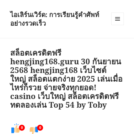
ไอเลิร์นเวิร์ด: การเรียนรู้คำศัพท์
อย่างรวดเร็ว
เมนู
และวิด
เจ็ต
สล็อตเครดิตฟรี
hengjing168.guru 30 กันยายน
2568 hengjing168 เว็บไซต์
ใหญ่ สล็อตแตกง่าย 2025 เล่นเมื่อ
ไหร่ก็รวย จ่ายจริงทุกยอด!
casino เว็บใหญ่ สล็อตเครดิตฟรี
ทดลองเล่น Top 54 by Toby
0
0