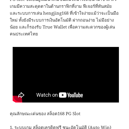
เกมมีความสะดุดตาในด้านกราฟิกที่งาม ฟีเจอร์ที่ทันสมัย
และระบบการเล่น hengjing168 ที่เข้าใจง่ายแม้ว่าจะเป็นมือ
ใหม่ ทั้งยังมีระบบการเงินอัตโนมัติ ฝากถอนง่าย ไม่มีอย่าง
น้อย และก็รองรับ True Wallet เพื่อความสะดวกของผู้เล่น
คนประเทศไทย
คุณลักษณะเด่นของ สล็อต168 PG Slot
1. ระบบเกม สล็อตเครดิตฟรี ชนะอัตโนมัติ (Auto Win)