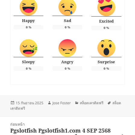
Happy
Sad
Excited
0
%
0
%
0
%
Sleepy
Angry
Surprise
0
%
0
%
0
%
เขียน
ผู้
หมวด
ป้าย
15 กันยายน 2025
Jose Foster
สล็อตเครดิตฟรี
สล็อต
เมื่อ
เขียน
หมู่
กำกับ
เครดิตฟรี
แนะแนว
ก่อนหน้า
เรื่อง
Pgslotfish Pgslotfish1.com 4 SEP 2568
เรื่อง