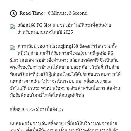
Read Time:
6 Minute, 3 Second
สล็อต168 PG Slot เกมชนะอัตโนมัติรวมทั้งเล่นง่าย
สำหรับคนประเทศไทยปี 2025
ความนิยมของเกม hengjing168 ยังคงเร่าร้อน รวมทั้ง
หนึ่งในค่ายเกมที่ได้รับความพึงพอใจมากที่สุดคือ PG
Slot โดยเฉพาะอย่างยิ่งผ่านทาง สล็อตเครดิตฟรี ซึ่งเป็นเว็บ
ตรงที่รองรับการเข้าเล่นได้สบาย ปลอดภัย แล้วก็เต็มไปด้วย
ฟีเจอร์ใหม่ๆที่ช่วยให้ผู้เล่นคนไทยได้สัมผัสกับประสบการณ์ที่
แตกต่างจากเดิม ไม่ว่าจะเป็นระบบ เกม สล็อต168 ชนะ
อัตโนมัติ (Auto Win) หรือความง่ายสำหรับเพื่อการเล่นผ่าน
มือถือที่ตอบโจทย์ไลฟ์สไตล์คนยุคดิจิทัล
สล็อต168 PG Slot เป็นยังไง?
แพลตฟอร์มการเล่น สล็อต168 ที่เปิดให้บริการเกมจากค่าย
PG Slot ซึ่งเป็นผู้พัฒนาเกมชั้นแนวหน้าระดับนานาชาติ ตัว