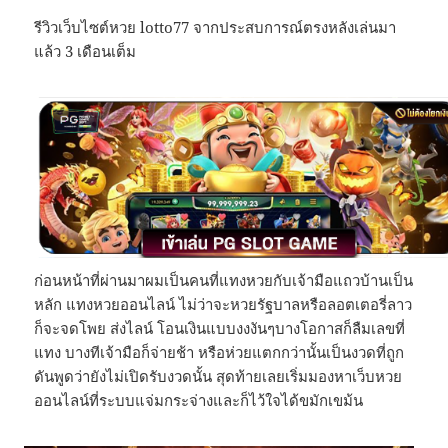
รีวิวเว็บไซต์หวย lotto77 จากประสบการณ์ตรงหลังเล่นมา
แล้ว 3 เดือนเต็ม
ก่อนหน้าที่ผ่านมาผมเป็นคนที่แทงหวยกับเจ้ามือแถวบ้านเป็น
หลัก แทงหวยออนไลน์ ไม่ว่าจะหวยรัฐบาลหรือลอตเตอรี่ลาว
ก็จะจดโพย ส่งไลน์ โอนเงินแบบงงงันๆบางโอกาสก็ลืมเลขที่
แทง บางทีเจ้ามือก็จ่ายช้า หรือห่วยแตกกว่านั้นเป็นงวดที่ถูก
ดันพูดว่ายังไม่เปิดรับงวดนั้น สุดท้ายเลยเริ่มมองหาเว็บหวย
ออนไลน์ที่ระบบแจ่มกระจ่างและก็ไว้ใจได้ขมักเขม้น