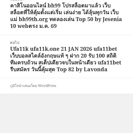
เรื่อง
คาสิโนออนไลน์ bh99 โปรสล็อตมาแล้ว เว็บ
เรื่อง
สล็อตที่ให้คุ้มตั้งแต่เริ่ม เล่นง่าย ได้ลุ้นทุกวัน เว็บ
ก่อน
แม่ bh99th.org ทดลองเล่น Top 50 by Jesenia
หน้า:
10 webตรง ม.ค. 69
ต่อไป
Ufa11k ufa11k.one 21 JAN 2026 ufa11bet
เรื่อง
เว็บบอลสไตล์อังกฤษแท้ ๆ ฝาก 20 รับ 100 สถิติ
ต่อ
ทีมครบถ้วน สเต็ปเดียวจบในหน้าเดียว ufa11bet
ไป:
รีบสมัคร วันนี้คุ้มสุด Top 82 by Lavonda
ภูมิใจนำเสนอโดย WordPress