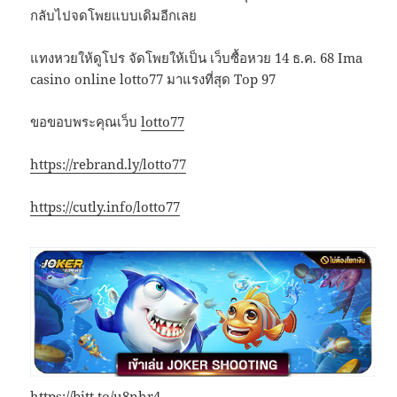
กลับไปจดโพยแบบเดิมอีกเลย
แทงหวยให้ดูโปร จัดโพยให้เป็น เว็บซื้อหวย 14 ธ.ค. 68 Ima
casino online lotto77 มาแรงที่สุด Top 97
ขอขอบพระคุณเว็บ
lotto77
https://rebrand.ly/lotto77
https://cutly.info/lotto77
https://bitt.to/u8nhr4