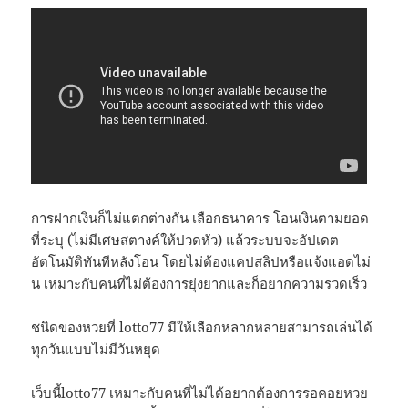
การฝากเงินก็ไม่แตกต่างกัน เลือกธนาคาร โอนเงินตามยอด
ที่ระบุ (ไม่มีเศษสตางค์ให้ปวดหัว) แล้วระบบจะอัปเดต
อัตโนมัติทันทีหลังโอน โดยไม่ต้องแคปสลิปหรือแจ้งแอดไม่
น เหมาะกับคนที่ไม่ต้องการยุ่งยากและก็อยากความรวดเร็ว
ชนิดของหวยที่ lotto77 มีให้เลือกหลากหลายสามารถเล่นได้
ทุกวันแบบไม่มีวันหยุด
เว็บนี้lotto77 เหมาะกับคนที่ไม่ได้อยากต้องการรอคอยหวย