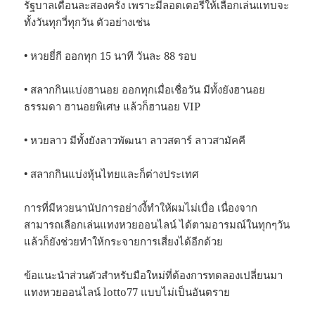
รัฐบาลเดือนละสองครั้ง เพราะมีลอตเตอรี่ให้เลือกเล่นแทบจะ
ทั้งวันทุกวี่ทุกวัน ตัวอย่างเช่น
• หวยยี่กี ออกทุก 15 นาที วันละ 88 รอบ
• สลากกินแบ่งฮานอย ออกทุกเมื่อเชื่อวัน มีทั้งยังฮานอย
ธรรมดา ฮานอยพิเศษ แล้วก็ฮานอย VIP
• หวยลาว มีทั้งยังลาวพัฒนา ลาวสตาร์ ลาวสามัคคี
• สลากกินแบ่งหุ้นไทยและก็ต่างประเทศ
การที่มีหวยนานัปการอย่างงี้ทำให้ผมไม่เบื่อ เนื่องจาก
สามารถเลือกเล่นแทงหวยออนไลน์ ได้ตามอารมณ์ในทุกๆวัน
แล้วก็ยังช่วยทำให้กระจายการเสี่ยงได้อีกด้วย
ข้อแนะนำส่วนตัวสำหรับมือใหม่ที่ต้องการทดลองเปลี่ยนมา
แทงหวยออนไลน์ lotto77 แบบไม่เป็นอันตราย