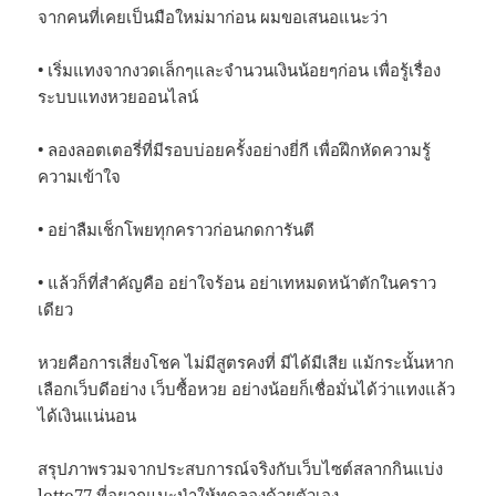
จากคนที่เคยเป็นมือใหม่มาก่อน ผมขอเสนอแนะว่า
• เริ่มแทงจากงวดเล็กๆและจำนวนเงินน้อยๆก่อน เพื่อรู้เรื่อง
ระบบแทงหวยออนไลน์
• ลองลอตเตอรี่ที่มีรอบบ่อยครั้งอย่างยี่กี เพื่อฝึกหัดความรู้
ความเข้าใจ
• อย่าลืมเช็กโพยทุกคราวก่อนกดการันตี
• แล้วก็ที่สำคัญคือ อย่าใจร้อน อย่าเทหมดหน้าตักในคราว
เดียว
หวยคือการเสี่ยงโชค ไม่มีสูตรคงที่ มีได้มีเสีย แม้กระนั้นหาก
เลือกเว็บดีอย่าง เว็บซื้อหวย อย่างน้อยก็เชื่อมั่นได้ว่าแทงแล้ว
ได้เงินแน่นอน
สรุปภาพรวมจากประสบการณ์จริงกับเว็บไซต์สลากกินแบ่ง
lotto77 ที่อยากแนะนำให้ทดลองด้วยตัวเอง