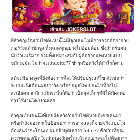
ที่สำคัญเป็นเว็บไซต์แห่งนี้ไม่มีลูกเล่น ไม่มีการอวดอัตราจ่าย
เวอร์วังแล้วชักจูง ทั้งหมดทุกอย่างไม่อ้อมค้อม ซึ่งสำหรับผม
นับว่าแฟร์มาก รวมทั้งเหมาะสมกับผู้ที่อยากแทงหวยแบบ
ขมักเขม้น ไม่ว่าจะเล่นlotto77 ขำๆหรือหวังได้กำไรก็ตาม
แม้จะมีบางจุดที่ยังต้องการที่จะให้ปรับปรุงแก้ไข ดังเช่นว่า
ระบบแจ้งเตือนผลรางวัล หรือข้อมูลโพยย้อนไปที่ยังไม่
ละเอียดมากนัก แม้กระนั้นก็ถือว่าเป็นจุดเล็กๆที่มิได้มีผลต่อ
การใช้งานโดยรวมเลย
ถ้าคุณเป็นคนนึงที่เคยผิดหวังกับเว็บไซต์หวยที่เคยเล่นมา
หรือกำลังมองหาเว็บป้อมปราการอาจและก็จ่ายจริงแบบไม่
ต้องลุ้นว่าจะโดนเท ผมกล้าพูดเลยว่า lotto77 คือเว็บที่คุณ
ควรทดลองเปิดใจเล่นมองสักครั้ง แล้วคุณอาจจะไม่ต้องการ