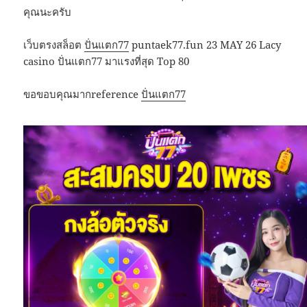
คุณนะครับ
เว็บตรงสล็อต
ปั่นแตก77
puntaek77.fun 23 MAY 26 Lacy
casino ปั่นแตก77 มาแรงที่สุด Top 80
ขอขอบคุณมากreference
ปั่นแตก77