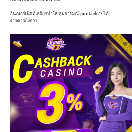
อินเทอร์เน็ตที่เสถียรทำให้ คุมอารมณ์ puntaek77 ได้
ง่ายดายยิ่งกว่า