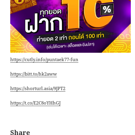
https://cutly.info/puntaek77-fun
https://bitt.to/hk2aww
https://shorturl.asia/9JPT2
https://t.co/E2C8oYHhGJ
Share