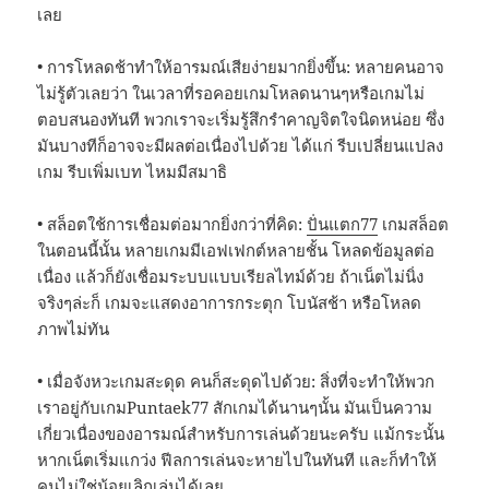
เลย
• การโหลดช้าทำให้อารมณ์เสียง่ายมากยิ่งขึ้น: หลายคนอาจ
ไม่รู้ตัวเลยว่า ในเวลาที่รอคอยเกมโหลดนานๆหรือเกมไม่
ตอบสนองทันที พวกเราจะเริ่มรู้สึกรำคาญจิตใจนิดหน่อย ซึ่ง
มันบางทีก็อาจจะมีผลต่อเนื่องไปด้วย ได้แก่ รีบเปลี่ยนแปลง
เกม รีบเพิ่มเบท ไหมมีสมาธิ
• สล็อตใช้การเชื่อมต่อมากยิ่งกว่าที่คิด:
ปั่นแตก77
เกมสล็อต
ในตอนนี้นั้น หลายเกมมีเอฟเฟกต์หลายชั้น โหลดข้อมูลต่อ
เนื่อง แล้วก็ยังเชื่อมระบบแบบเรียลไทม์ด้วย ถ้าเน็ตไม่นิ่ง
จริงๆล่ะก็ เกมจะแสดงอาการกระตุก โบนัสช้า หรือโหลด
ภาพไม่ทัน
• เมื่อจังหวะเกมสะดุด คนก็สะดุดไปด้วย: สิ่งที่จะทำให้พวก
เราอยู่กับเกมPuntaek77 สักเกมได้นานๆนั้น มันเป็นความ
เกี่ยวเนื่องของอารมณ์สำหรับการเล่นด้วยนะครับ แม้กระนั้น
หากเน็ตเริ่มแกว่ง ฟีลการเล่นจะหายไปในทันที และก็ทำให้
คนไม่ใช่น้อยเลิกเล่นได้เลย