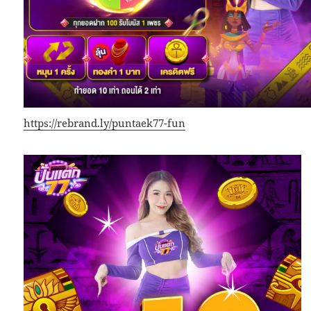
https://rebrand.ly/puntaek77-fun