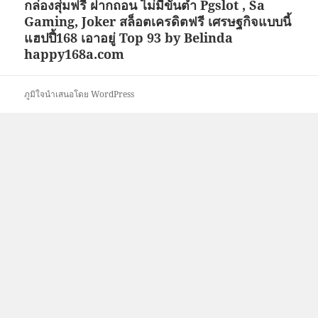
กล่องสุ่มฟรี ฝากถอน ไม่มีขั่นต่ำ Pgslot , Sa
ไป:
Gaming, Joker สล็อตเครดิตฟรี เศรษฐกิจแบบนี้
แฮปปี้168 เอาอยู่ Top 93 by Belinda
happy168a.com
ภูมิใจนำเสนอโดย WordPress