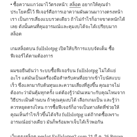
• ซื้อความแกว่งมาไว้ตรงหน้า:
สล็อต
อยากให้คุณจำ
ประโยคนี้ไว้ ฟีเจอร์คือการเอาความผันผวนมาวางตรงหน้า
เรา เป็นการเสี่ยงแบบรวดเดียว ถ้าไม่กำไรก็อาจขาดหนักได้
เลย ดังนั้นคนที่คุมอารมณ์และคุมงบได้จะได้เปรียบมาก
สล็อต
เกมสล็อตบน fullslotpg เปิดให้บริการแบบจัดเต็ม ซื้อ
ฟีเจอร์ได้ตามต้องการ
ผมขอยืนยันว่า ระบบซื้อฟีเจอร์บน fullslotpg ไม่ได้แย่
อะไร แต่มันเป็นเครื่องมือสำหรับคนที่อยากเข้าโบนัสแบบ
เร็ว ซึ่งแลกมากับต้นทุนและความเสี่ยงที่สูงขึ้น คุณอาจไม่
ต้องกะว่ามันคุ้มทุกครั้ง แต่ต้องรู้ว่ามันเหมาะกับคุณไหมจาก
วิธีประเมินด้านบน ถ้าคุณคุมงบได้ เลือกเกมเป็น และรู้ว่า
ควรหยุดตรงไหน การซื้อฟีเจอร์ก็อาจเป็นทางลัดที่ช่วยให้
คุณเห็นกำไรเร็วขึ้นได้จริง fullslotpg แต่ถ้ากดซื้อเพราะ
อารมณ์อย่างเดียว มันก็พร้อมพาเจ็บได้เร็วพอกัน
เว็บตรงสล็อต pgslot Fullslotpg2.com 21 มี.ค. 26 Bryan