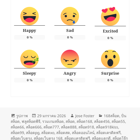
Happy
Sad
Excited
0
%
0
%
0
%
Sleepy
Angry
Surprise
0
%
0
%
0
%
รูป
เขียน
ผู้
หมวด
รูปภาพ
29 มกราคม 2026
Jose Foster
168สล็อต
,
ปั่น
แบบ
เมื่อ
เขียน
หมู่
สล็อต
,
ฟลูสล็อตพีจี
,
รวมเกมสล็อต
,
สล็อต
,
สล็อต168
,
สล็อต456
,
สล็อต55
,
เรื่อง
สล็อต66
,
สล็อต666
,
สล็อต777
,
สล็อต888
,
สล็อต918
,
สล็อต918kiss
,
สล็อต99
,
สล็อตpg
,
สล็อตxo
,
สล็อตสด
,
สล็อตออนไลน์
,
สล็อตเครดิตฟรี
,
สล็อตเว็บตรง
,
สล็อตเว็บตรง 168
,
สล็อตเเครดิตฟรี
,
สล็อตแตกดี
,
สล็อตโจ๊ก