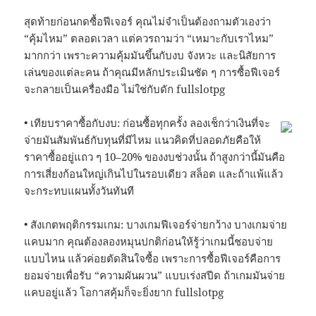
สุดท้ายก่อนกดซื้อฟีเจอร์ คุณไม่จำเป็นต้องถามตัวเองว่า
“คุ้มไหม” ตลอดเวลา แต่ควรถามว่า “เหมาะกับเราไหม”
มากกว่า เพราะความคุ้มมันขึ้นกับงบ จังหวะ และนิสัยการ
เล่นของแต่ละคน ถ้าคุณมีหลักประเมินชัด ๆ การซื้อฟีเจอร์
จะกลายเป็นเครื่องมือ ไม่ใช่กับดัก fullslotpg
• เทียบราคาซื้อกับงบ: ก่อนซื้อทุกครั้ง ลองเช็กว่าเงินที่จะ
จ่ายมันสัมพันธ์กับทุนที่มีไหม แนวคิดที่ปลอดภัยคือให้
ราคาซื้ออยู่แถว ๆ 10–20% ของงบช่วงนั้น ถ้าสูงกว่านี้มันคือ
การเสี่ยงก้อนใหญ่เกินไปในรอบเดียว สล็อต และถ้าแพ้แล้ว
จะกระทบแผนทั้งวันทันที
• สังเกตพฤติกรรมเกม: บางเกมฟีเจอร์จ่ายกว้าง บางเกมจ่าย
แคบมาก คุณต้องลองหมุนปกติก่อนให้รู้ว่าเกมนี้ชอบจ่าย
แบบไหน แล้วค่อยตัดสินใจซื้อ เพราะการซื้อฟีเจอร์คือการ
ยอมจ่ายเพื่อรับ “ความผันผวน” แบบเร่งสปีด ถ้าเกมมันจ่าย
แคบอยู่แล้ว โอกาสคุ้มก็จะยิ่งยาก fullslotpg