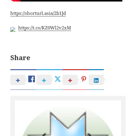
https://shorturl.asia/2b1Jd
https://t.co/KZ0Wl2v2xM
Share