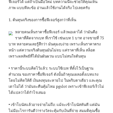
ฟีเจอร์ได้ แต่ถ้าเป็นมือใหม่ บทความนี้จะช่วยให้คุณเห็น
ภาพ แบบทีละข้อ อ่านแล้วใช้งานได้จริง ไปเลยครับ
1. ต้นทุนจริงของการซื้อฟีเจอร์สูงกว่าที่เห็น
หลายคนเห็นราคาซื้อฟีเจอร์ แล้วพอเดาได้ ว่ามันคือ
ราคาที่คิดจากเบท ที่เราใช้ เช่นเบท 1 บาท อาจขายที่ 75
บาท หลายคนเลยรู้สึกว่า มันคุมงบง่าย เพราะเห็นราคาตรง
หน้า แต่ความจริงต้นทุนมันไม่จบ แค่ราคาที่เห็น สล็อต
เพราะผลลัพธ์ที่ได้มันผันผวน แบบไม่สนใจต้นทุน
• ราคานี้ระบบคิดไว้แล้ว: ระบบใช้เบท ที่ตั้งไว้เป็นฐาน
คำนวณ ของราคาซื้อฟีเจอร์ ดังนั้นถ้าคุณเผลอตั้งเบทแรง
โดยไม่คิดให้ดี เงินลงทุนจะหายไป ในพริบตาเดียว และคุณ
เดาไม่ได้ ว่ามันจะคืนคุ้มไหม pgslot เพราะเข้าฟีเจอร์เร็วไม่
ได้แปลว่าได้กำไรเสมอ
• เข้าโบนัสแล้วอาจจ่ายไม่ถึง: แม้จะเข้าโบนัสทันที แต่มัน
ไม่มีอะไรการันตีว่ารางวัลจะคุ้มกับเงินที่จ่าย สมมติคุณซื้อ