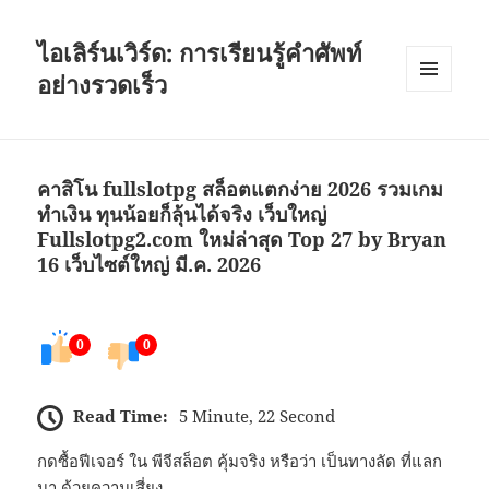
ไอเลิร์นเวิร์ด: การเรียนรู้คำศัพท์
อย่างรวดเร็ว
เมนู
และวิด
เจ็ต
คาสิโน fullslotpg สล็อตแตกง่าย 2026 รวมเกม
ทำเงิน ทุนน้อยก็ลุ้นได้จริง เว็บใหญ่
Fullslotpg2.com ใหม่ล่าสุด Top 27 by Bryan
16 เว็บไซต์ใหญ่ มี.ค. 2026
0
0
Read Time:
5 Minute, 22 Second
กดซื้อฟีเจอร์ ใน พีจีสล็อต คุ้มจริง หรือว่า เป็นทางลัด ที่แลก
มา ด้วยความเสี่ยง