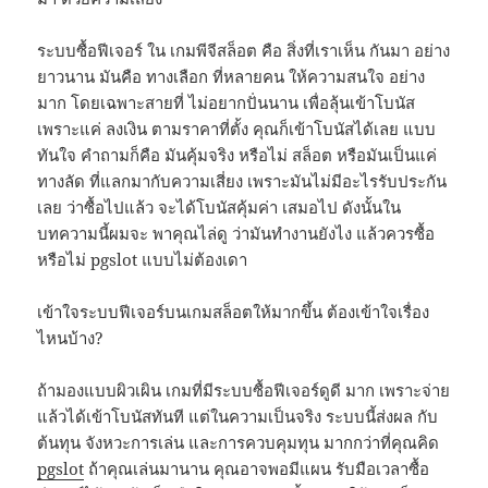
ระบบซื้อฟีเจอร์ ใน เกมพีจีสล็อต คือ สิ่งที่เราเห็น กันมา อย่าง
ยาวนาน มันคือ ทางเลือก ที่หลายคน ให้ความสนใจ อย่าง
มาก โดยเฉพาะสายที่ ไม่อยากปั่นนาน เพื่อลุ้นเข้าโบนัส
เพราะแค่ ลงเงิน ตามราคาที่ตั้ง คุณก็เข้าโบนัสได้เลย แบบ
ทันใจ คำถามก็คือ มันคุ้มจริง หรือไม่ สล็อต หรือมันเป็นแค่
ทางลัด ที่แลกมากับความเสี่ยง เพราะมันไม่มีอะไรรับประกัน
เลย ว่าซื้อไปแล้ว จะได้โบนัสคุ้มค่า เสมอไป ดังนั้นใน
บทความนี้ผมจะ พาคุณไล่ดู ว่ามันทำงานยังไง แล้วควรซื้อ
หรือไม่ pgslot แบบไม่ต้องเดา
เข้าใจระบบฟีเจอร์บนเกมสล็อตให้มากขึ้น ต้องเข้าใจเรื่อง
ไหนบ้าง?
ถ้ามองแบบผิวเผิน เกมที่มีระบบซื้อฟีเจอร์ดูดี มาก เพราะจ่าย
แล้วได้เข้าโบนัสทันที แต่ในความเป็นจริง ระบบนี้ส่งผล กับ
ต้นทุน จังหวะการเล่น และการควบคุมทุน มากกว่าที่คุณคิด
pgslot
ถ้าคุณเล่นมานาน คุณอาจพอมีแผน รับมือเวลาซื้อ